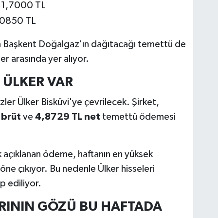
1,7000 TL
0850 TL
en Başkent Doğalgaz'ın dağıtacağı temettü de
er arasında yer alıyor.
 ÜLKER VAR
er Ülker Bisküvi'ye çevrilecek. Şirket,
 brüt
ve
4,8729 TL net
temettü ödemesi
ak açıklanan ödeme, haftanın en yüksek
öne çıkıyor. Bu nedenle Ülker hisseleri
p ediliyor.
ARININ GÖZÜ BU HAFTADA