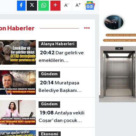
-
+
A
A
on Haberler
Alanya Haberleri
20:42
Dar gelirli ve
emeklilerin
gündeminde GETAD
Gündem
desteği
20:14
Muratpaşa
Belediye Başkanı
Uysal'dan çerçeve
Gündem
yasa tepkisi
19:08
Antalya vekili
Coşar'dan çocuk
yasası eleştirisi
Ekonomi