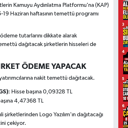
etlerin Kamuyu Aydınlatma Platformu'na (KAP)
15-19 Haziran haftasının temettü programı
3
e ödeme tutarlarını dikkate alarak
emettü dağıtacak şirketlerin hisseleri de
4
ŞİRKET ÖDEME YAPACAK
 yatırımcılarına nakit temettü dağıtacak.
5
GS):
Hisse başına 0,09328 TL
başına 4,47368 TL
6
li şirketlerinden Logo Yazılım'ın dağıtacağı
ini çekiyor.