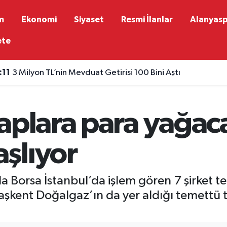
m
Ekonomi
Siyaset
Resmi İlanlar
Alanyas
ete
:11
3 Milyon TL’nin Mevduat Getirisi 100 Bini Aştı
aplara para yağac
şlıyor
a Borsa İstanbul’da işlem gören 7 şirket 
aşkent Doğalgaz’ın da yer aldığı temettü t