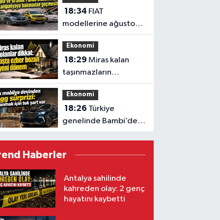
18:34
FIAT
modellerine ağustos
ayına özel kampanya
Ekonomi
18:29
Miras kalan
taşınmazların
satışında yeni dönem
Ekonomi
18:26
Türkiye
genelinde Bambi’den
41 Togg T10X çekilişi
rend Haberler
Antalya sahilinde
kahreden olay: 2 genç
hayatını kaybetti