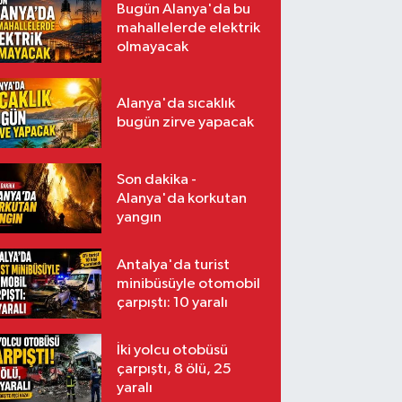
Bugün Alanya'da bu
mahallelerde elektrik
olmayacak
Alanya'da sıcaklık
bugün zirve yapacak
Son dakika -
Alanya'da korkutan
yangın
Antalya'da turist
minibüsüyle otomobil
çarpıştı: 10 yaralı
İki yolcu otobüsü
çarpıştı, 8 ölü, 25
yaralı