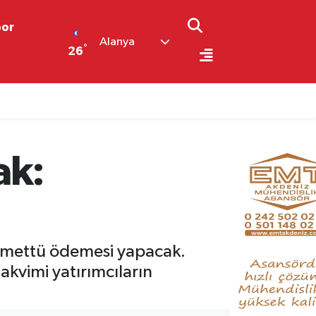
por
Alanya
°
26
ak:
temettü ödemesi yapacak.
akvimi yatırımcıların