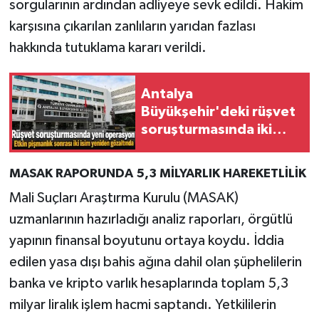
sorgularının ardından adliyeye sevk edildi. Hakim
karşısına çıkarılan zanlıların yarıdan fazlası
hakkında tutuklama kararı verildi.
Antalya
Büyükşehir'deki rüşvet
soruşturmasında iki
şüpheli yeniden
gözaltına alındı
MASAK RAPORUNDA 5,3 MİLYARLIK HAREKETLİLİK
Mali Suçları Araştırma Kurulu (MASAK)
uzmanlarının hazırladığı analiz raporları, örgütlü
yapının finansal boyutunu ortaya koydu. İddia
edilen yasa dışı bahis ağına dahil olan şüphelilerin
banka ve kripto varlık hesaplarında toplam 5,3
milyar liralık işlem hacmi saptandı. Yetkililerin