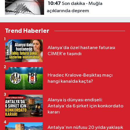
10:47
Son dakika - Muğla
açıklarında deprem
Trend Haberler
1
Alanya’da özel hastane faturası
CİMER’e taşındı
2
Hradec Kralove-Beşiktaş maçı
hangi kanalda kaçta?
3
Alanya iş dünyası endişeli:
Antalya'da 6 şirket için konkordato
kararı
4
Antalya'nın nüfusu 20 yılda yaklaşık