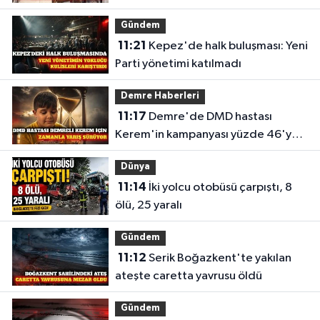
aldı
Gündem
11:21
Kepez'de halk buluşması: Yeni
Parti yönetimi katılmadı
Demre Haberleri
11:17
Demre'de DMD hastası
Kerem'in kampanyası yüzde 46'ya
ulaştı
Dünya
11:14
İki yolcu otobüsü çarpıştı, 8
ölü, 25 yaralı
Gündem
11:12
Serik Boğazkent'te yakılan
ateşte caretta yavrusu öldü
Gündem