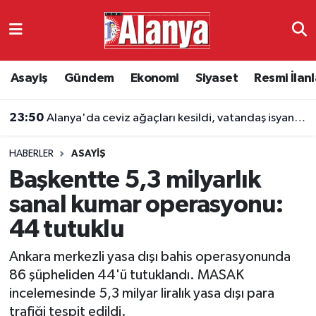
Asayiş
Antalya Nöbetçi Eczaneler
Asayiş
Gündem
Ekonomi
Siyaset
Resmi İlanl
Gündem
Antalya Hava Durumu
23:50
Alanya'da ceviz ağaçları kesildi, vatandaş isyan etti
Ekonomi
Antalya Namaz Vakitleri
HABERLER
ASAYIŞ
Siyaset
Antalya Trafik Yoğunluk Haritası
Başkentte 5,3 milyarlık
Resmi İlanlar
Süper Lig Puan Durumu ve Fikstür
sanal kumar operasyonu:
44 tutuklu
Alanyaspor
Tüm Manşetler
Ankara merkezli yasa dışı bahis operasyonunda
Turizm
Son Dakika Haberleri
86 şüpheliden 44'ü tutuklandı. MASAK
incelemesinde 5,3 milyar liralık yasa dışı para
E-Gazete
Haber Arşivi
trafiği tespit edildi.