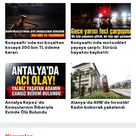
Konyaaltı'nda evi boşaltan
Konyaaltı'nda motosiklet
kocaya 300 bin TL ödeme
yayaya çarptı: Sürücü
kararı
hayatını kaybetti
Antalya Kepez'de
Alanya’da AVM'de hırsızlık!
Komşularının İhbarıyla
Kadın kıskıvrak yakalandı
Evinde Ölü Bulundu