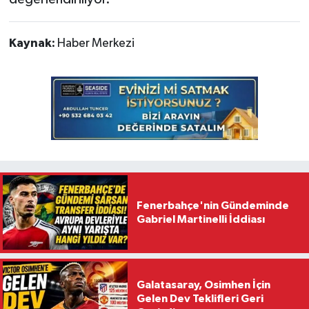
Kaynak:
Haber Merkezi
Fenerbahçe'nin Gündeminde
Gabriel Martinelli İddiası
Galatasaray, Osimhen İçin
Gelen Dev Teklifleri Geri