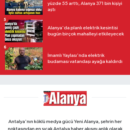
yüzde 55 arttı, Alanya 371 bin kişiyi
aştı
5
Alanya'da planlı elektrik kesintisi
bugün birçok mahalleyi etkileyecek
6
İmamlı Yaylası'nda elektrik
budaması vatandaşı ayağa kaldırdı
Antalya'nın köklü medya gücü Yeni Alanya, şehrin her
noktasından en sıcak Antalya haber akışını anlık olarak