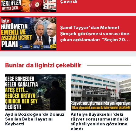
Çevirdi
Şamil Tayyar'dan Mehmet
Şimşek görüşmesi sonrası öne
çıkan açıklamalar: “Seçim 2028
hedefiyle planlanıyor
Bunlar da ilginizi çekebilir
Aydın Bozdoğan'da Domuz
Antalya Büyükşehir'deki
Sanılan Baba Hayatını
rüşvet soruşturmasında iki
Kaybetti
şüpheli yeniden gözaltına
alındı