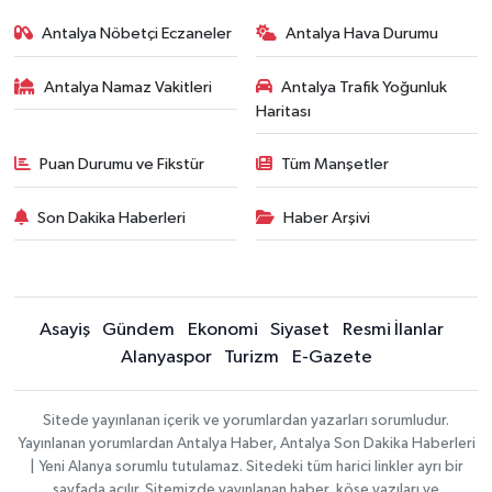
Antalya Nöbetçi Eczaneler
Antalya Hava Durumu
Antalya Namaz Vakitleri
Antalya Trafik Yoğunluk
Haritası
Puan Durumu ve Fikstür
Tüm Manşetler
Son Dakika Haberleri
Haber Arşivi
Asayiş
Gündem
Ekonomi
Siyaset
Resmi İlanlar
Alanyaspor
Turizm
E-Gazete
Sitede yayınlanan içerik ve yorumlardan yazarları sorumludur.
Yayınlanan yorumlardan Antalya Haber, Antalya Son Dakika Haberleri
| Yeni Alanya sorumlu tutulamaz. Sitedeki tüm harici linkler ayrı bir
sayfada açılır. Sitemizde yayınlanan haber, köşe yazıları ve