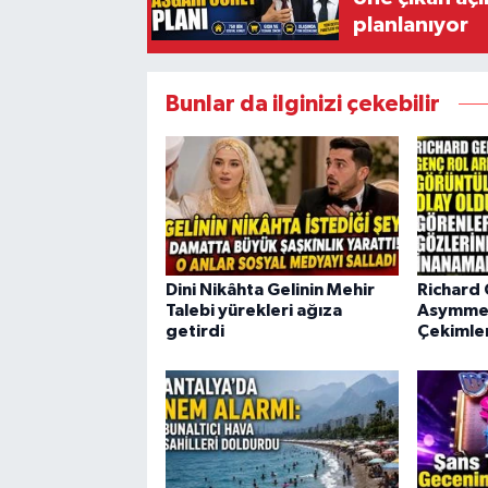
planlanıyor
Bunlar da ilginizi çekebilir
Dini Nikâhta Gelinin Mehir
Richard
Talebi yürekleri ağıza
Asymmet
getirdi
Çekimle