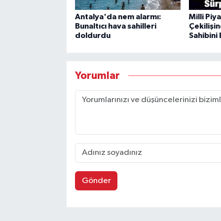
Antalya'da nem alarmı:
Milli Pi
Bunaltıcı hava sahilleri
Çekilişi
doldurdu
Sahibini
Yorumlar
Gönder