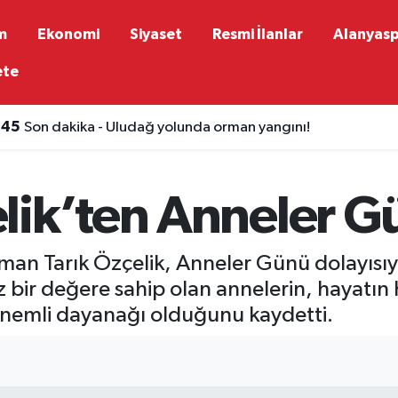
m
Ekonomi
Siyaset
Resmi İlanlar
Alanyas
ete
:45
Son dakika - Uludağ yolunda orman yangını!
lik’ten Anneler G
an Tarık Özçelik, Anneler Günü dolayısıy
ez bir değere sahip olan annelerin, hayatı
n önemli dayanağı olduğunu kaydetti.