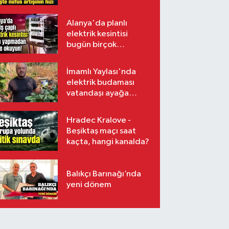
bin kişiyi aştı
Alanya'da planlı
elektrik kesintisi
bugün birçok
mahalleyi etkileyecek
İmamlı Yaylası'nda
elektrik budaması
vatandaşı ayağa
kaldırdı
Hradec Kralove -
Beşiktaş maçı saat
kaçta, hangi kanalda?
Balıkçı Barınağı’nda
yeni dönem