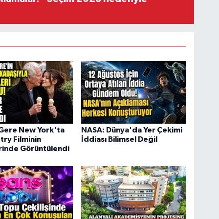
 Gere New York'ta
NASA: Dünya'da Yer Çekimi
ry Filminin
İddiası Bilimsel Değil
rinde Görüntülendi