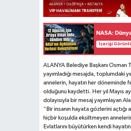
NASA: Dünya'
İçeriği Görünt
ALANYA Belediye Başkanı Osman Tar
yayımladığı mesajda, toplumdaki yer
annelerin, hayatın her döneminde fed
olduğunu kaydetti. Her yıl Mayıs ay
dolayısıyla bir mesaj yayımlayan Al
“Bir insanın hayata gözlerini açtığı
hiçbir koşulda eksiltmeyen annelerim
Evlatlarını büyütürken kendi hayatın