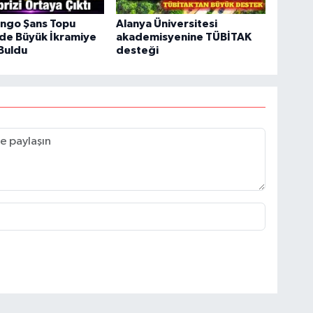
yango Şans Topu
Alanya Üniversitesi
nde Büyük İkramiye
akademisyenine TÜBİTAK
 Buldu
desteği