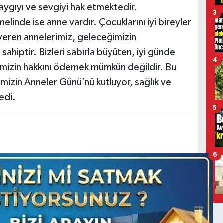
saygıyı ve sevgiyi hak etmektedir.
3
elinde ise anne vardır. Çocuklarını iyi bireyler
veren annelerimiz, geleceğimizin
sahiptir. Bizleri sabırla büyüten, iyi günde
4
mizin hakkını ödemek mümkün değildir. Bu
mizin Anneler Günü’nü kutluyor, sağlık ve
edi.
5
6