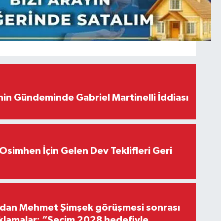
in Gündeminde Gabriel Martinelli İddiası
Osimhen İçin Gelen Dev Teklifleri Geri
'dan Mehmet Şimşek görüşmesi sonrası
ıklamalar: “Seçim 2028 hedefiyle