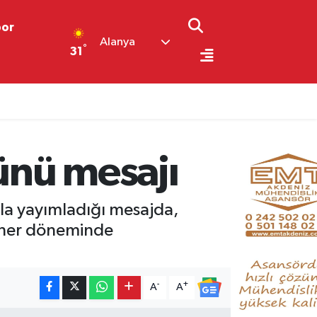
por
Alanya
°
31
ünü mesajı
la yayımladığı mesajda,
n her döneminde
-
+
A
A