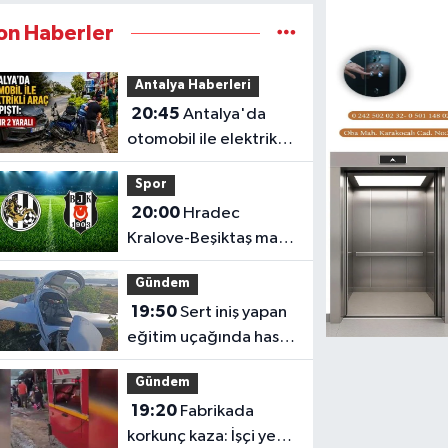
on Haberler
Antalya Haberleri
20:45
Antalya'da
otomobil ile elektrikli
araç çarpıştı: 1'i ağır 2
Spor
yaralı
20:00
Hradec
Kralove-Beşiktaş maçı
hangi kanalda kaçta?
Gündem
19:50
Sert iniş yapan
eğitim uçağında hasar
oluştu
Gündem
19:20
Fabrikada
korkunç kaza: İşçi yem