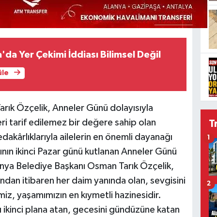
da Yer Çekimi İddiası Bilimsel Değil
üle
ık Özçelik, Anneler Günü dolayısıyla
i tarif edilemez bir değere sahip olan
T
akârlıklarıyla ailelerin en önemli dayanağı
1
ının ikinci Pazar günü kutlanan Anneler Günü
anya Belediye Başkanı Osman Tarık Özçelik,
 andan itibaren her daim yanında olan, sevgisini
2
iz, yaşamımızın en kıymetli hazinesidir.
ı ikinci plana atan, gecesini gündüzüne katan