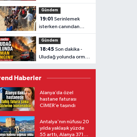
makinesine sıkıştı
Gündem
19:01
Serinlemek
isterken canından
oldu
Gündem
18:45
Son dakika -
Uludağ yolunda orman
yangını!
rend Haberler
Alanya’da özel
hastane faturası
CİMER’e taşındı
Antalya'nın nüfusu 20
yılda yaklaşık yüzde
55 arttı, Alanya 371