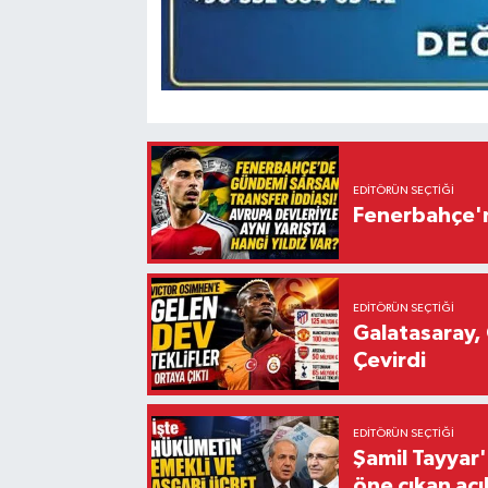
EDITÖRÜN SEÇTIĞI
Fenerbahçe'n
EDITÖRÜN SEÇTIĞI
Galatasaray, 
Çevirdi
EDITÖRÜN SEÇTIĞI
Şamil Tayyar
öne çıkan aç