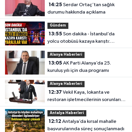
14:25
Serdar Ortaç’tan sağlık
durumu hakkında açıklama
Gündem
13:55
Son dakika - İstanbul’da
yolcu otobüsü kazaya karıştı:
Yaralılar var
Alanya Haberleri
13:05
AK Parti Alanya’da 25.
kuruluş yılı için dua programı
Alanya Haberleri
12:37
Vekil Kaya, lokanta ve
restoran işletmecilerinin sorunlarını
TBMM’ye taşıdı
Antalya Haberleri
12:12
Antalya’da kırsal mahalle
başvurularında süreç sonuçlanmadı