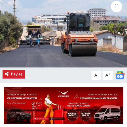
Paylaş
-
+
A
A