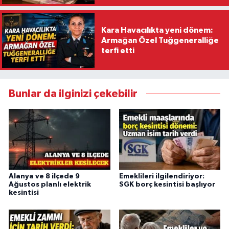
Kara Havacılıkta yeni dönem:
Armağan Özel Tuğgeneralliğe
terfi etti
Bunlar da ilginizi çekebilir
Alanya ve 8 ilçede 9
Emeklileri ilgilendiriyor:
Ağustos planlı elektrik
SGK borç kesintisi başlıyor
kesintisi