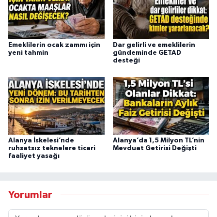
Emeklilerin ocak zammı için
Dar gelirli ve emeklilerin
yeni tahmin
gündeminde GETAD
desteği
Alanya İskelesi’nde
Alanya’da 1,5 Milyon TL’nin
ruhsatsız teknelere ticari
Mevduat Getirisi Değişti
faaliyet yasağı
Yorumlar