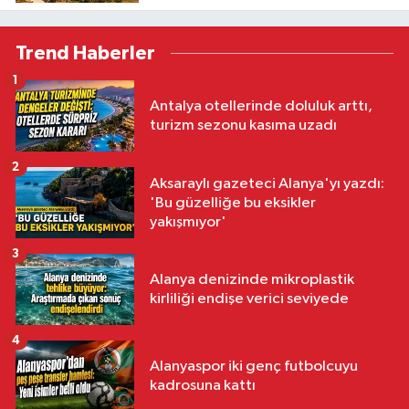
Trend Haberler
1
Antalya otellerinde doluluk arttı,
turizm sezonu kasıma uzadı
2
Aksaraylı gazeteci Alanya'yı yazdı:
'Bu güzelliğe bu eksikler
yakışmıyor'
3
Alanya denizinde mikroplastik
kirliliği endişe verici seviyede
4
Alanyaspor iki genç futbolcuyu
kadrosuna kattı