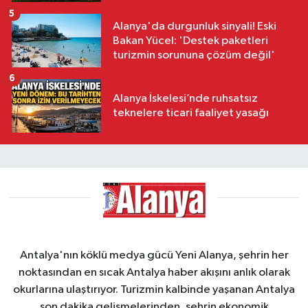
5
Alanya'da durgunluk sinyali! Eski
Bakan Yücel: 'Destek paketleri
turizmin sorununa çözüm değil'
6
Alanya İskelesi’nde ruhsatsız
teknelere ticari faaliyet yasağı
Antalya'nın köklü medya gücü Yeni Alanya, şehrin her
noktasından en sıcak Antalya haber akışını anlık olarak
okurlarına ulaştırıyor. Turizmin kalbinde yaşanan Antalya
son dakika gelişmelerinden, şehrin ekonomik