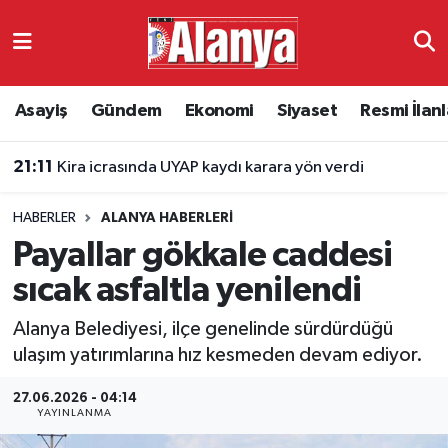
Asayiş
Antalya Nöbetçi Eczaneler
Asayiş
Gündem
Ekonomi
Siyaset
Resmi İlanl
Gündem
Antalya Hava Durumu
21:11
Kira icrasında UYAP kaydı karara yön verdi
Ekonomi
Antalya Namaz Vakitleri
HABERLER
ALANYA HABERLERI
Siyaset
Antalya Trafik Yoğunluk Haritası
Payallar gökkale caddesi
Resmi İlanlar
Süper Lig Puan Durumu ve Fikstür
sıcak asfaltla yenilendi
Alanya Belediyesi, ilçe genelinde sürdürdüğü
Alanyaspor
Tüm Manşetler
ulaşım yatırımlarına hız kesmeden devam ediyor.
Turizm
Son Dakika Haberleri
27.06.2026 - 04:14
YAYINLANMA
E-Gazete
Haber Arşivi