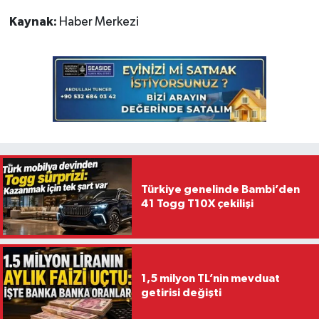
Kaynak:
Haber Merkezi
Türkiye genelinde Bambi’den
41 Togg T10X çekilişi
1,5 milyon TL’nin mevduat
getirisi değişti