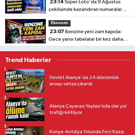
23:14
Süper Loto'da 9 Ağustos
çekilişinde kazandıran numaralar
belli oldu
Ekonomi
23:07
Benzine yeni zam kapıda:
Gece yarısı tabelalar bir kez daha
değişecek
Trend Haberler
1
Devlet Alanya'da 24 dönümlük
arsayı satışa çıkardı
2
Alanya Çayarası Yaylası’nda dar yol
trafiği kilitliyor
3
Konya-Antalya Yolunda Feci Kaza: