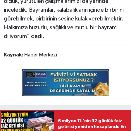
olduk, yürütülen çalışmalarımızı da yerinde
inceledik. Bayramlar, kalabalıkların içinde birbirini
görebilmek, birbirinin sesine kulak verebilmektir.
Halkımıza huzurlu, sağlıklı ve mutlu bir bayram
diliyorum” dedi.
Kaynak:
Haber Merkezi
6 milyon TL'nin 32 günlük faiz
getirisi yeniden hesaplandı: En