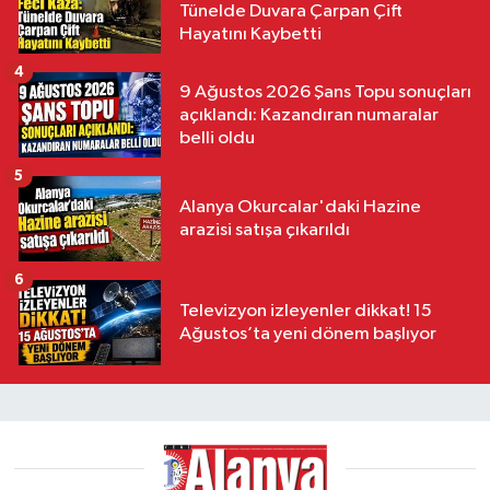
Tünelde Duvara Çarpan Çift
Hayatını Kaybetti
4
9 Ağustos 2026 Şans Topu sonuçları
açıklandı: Kazandıran numaralar
belli oldu
5
Alanya Okurcalar'daki Hazine
arazisi satışa çıkarıldı
6
Televizyon izleyenler dikkat! 15
Ağustos’ta yeni dönem başlıyor