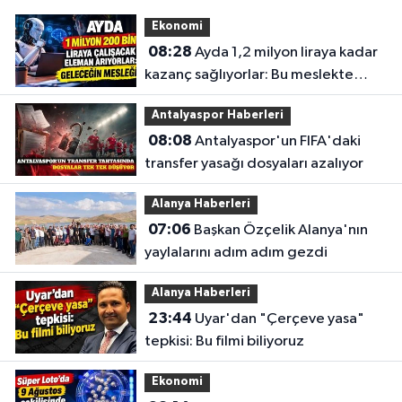
Ekonomi
08:28
Ayda 1,2 milyon liraya kadar
kazanç sağlıyorlar: Bu meslekte
eleman açığı büyüyor
Antalyaspor Haberleri
08:08
Antalyaspor'un FIFA'daki
transfer yasağı dosyaları azalıyor
Alanya Haberleri
07:06
Başkan Özçelik Alanya'nın
yaylalarını adım adım gezdi
Alanya Haberleri
23:44
Uyar'dan "Çerçeve yasa"
tepkisi: Bu filmi biliyoruz
Ekonomi