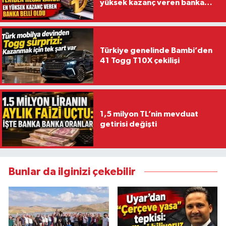
yüksek kazanç veren banka
belli oldu
Türkiye genelinde Bambi’den
41 Togg T10X çekilişi
1,5 milyon TL’nin mevduat
getirisi değişti
Bunlar da ilginizi çekebilir