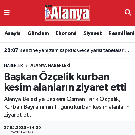
Asayiş
Antalya Nöbetçi Eczaneler
Asayiş
Gündem
Ekonomi
Siyaset
Resmi İlanl
Gündem
Antalya Hava Durumu
23:07
Benzine yeni zam kapıda: Gece yarısı tabelalar bir kez daha değişecek
Ekonomi
Antalya Namaz Vakitleri
HABERLER
ALANYA HABERLERI
Siyaset
Antalya Trafik Yoğunluk Haritası
Başkan Özçelik kurban
Resmi İlanlar
Süper Lig Puan Durumu ve Fikstür
kesim alanların ziyaret etti
Alanya Belediye Başkanı Osman Tarık Özçelik,
Alanyaspor
Tüm Manşetler
Kurban Bayramı’nın 1. günü kurban kesim alanlarını
ziyaret etti
Turizm
Son Dakika Haberleri
27.05.2026 - 14:00
E-Gazete
Haber Arşivi
YAYINLANMA