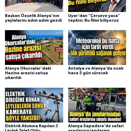
Başkan Özçelik Alanya'nın
Uyar'dan "Çerçeve yasa"
yaylalarını adım adım gezdi
tepkisi: Bu filmi biliyoruz
Alanya Okurcalar'daki
Antalya ve Alanya’da sıcak
Hazine arazisi satışa
hava 5 gün sürecek
çıkarıldı
Elektrik Akımına Kapılan 3
Alanya Sapadere’de safari
Leylek Telef Oldu
araçlarına jandarma