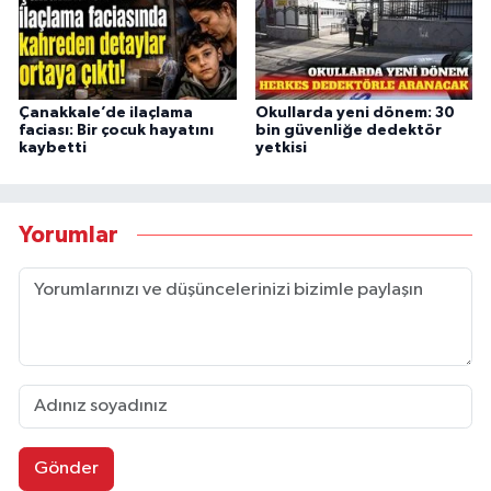
Çanakkale’de ilaçlama
Okullarda yeni dönem: 30
faciası: Bir çocuk hayatını
bin güvenliğe dedektör
kaybetti
yetkisi
Yorumlar
Gönder