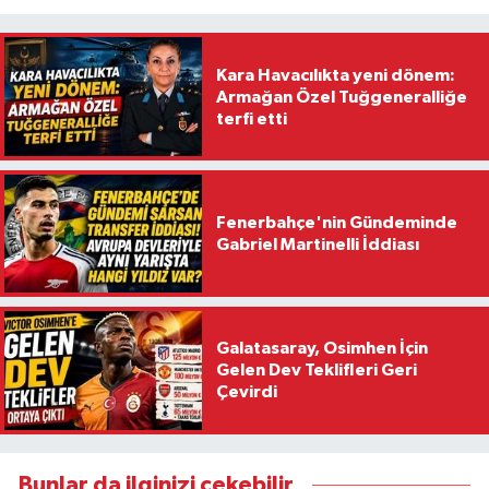
Kara Havacılıkta yeni dönem:
Armağan Özel Tuğgeneralliğe
terfi etti
Fenerbahçe'nin Gündeminde
Gabriel Martinelli İddiası
Galatasaray, Osimhen İçin
Gelen Dev Teklifleri Geri
Çevirdi
Bunlar da ilginizi çekebilir