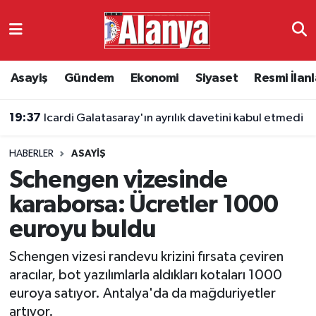
Asayiş
Antalya Nöbetçi Eczaneler
Asayiş
Gündem
Ekonomi
Siyaset
Resmi İlanl
Gündem
Antalya Hava Durumu
19:37
Icardi Galatasaray'ın ayrılık davetini kabul etmedi
Ekonomi
Antalya Namaz Vakitleri
HABERLER
ASAYIŞ
Siyaset
Antalya Trafik Yoğunluk Haritası
Schengen vizesinde
Resmi İlanlar
Süper Lig Puan Durumu ve Fikstür
karaborsa: Ücretler 1000
euroyu buldu
Alanyaspor
Tüm Manşetler
Schengen vizesi randevu krizini fırsata çeviren
Turizm
Son Dakika Haberleri
aracılar, bot yazılımlarla aldıkları kotaları 1000
euroya satıyor. Antalya'da da mağduriyetler
E-Gazete
Haber Arşivi
artıyor.