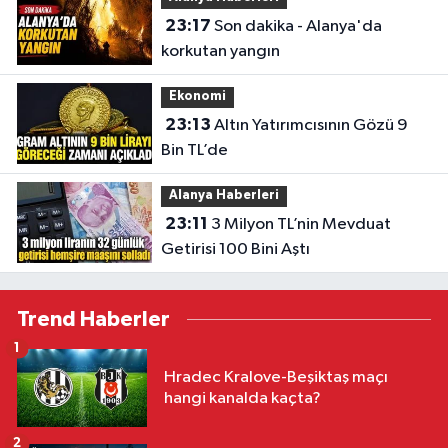
23:17
Son dakika - Alanya'da
korkutan yangın
Ekonomi
23:13
Altın Yatırımcısının Gözü 9
Bin TL’de
Alanya Haberleri
23:11
3 Milyon TL’nin Mevduat
Getirisi 100 Bini Aştı
Trend Haberler
1
Hradec Kralove-Beşiktaş maçı
hangi kanalda kaçta?
2