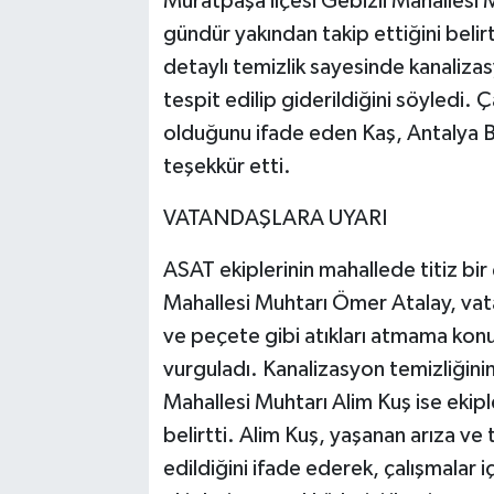
Muratpaşa ilçesi Gebizli Mahallesi Mu
gündür yakından takip ettiğini belirt
detaylı temizlik sayesinde kanalizasyo
tespit edilip giderildiğini söyledi.
olduğunu ifade eden Kaş, Antalya B
teşekkür etti.
VATANDAŞLARA UYARI
ASAT ekiplerinin mahallede titiz bi
Mahallesi Muhtarı Ömer Atalay, vata
ve peçete gibi atıkları atmama konu
vurguladı. Kanalizasyon temizliğini
Mahallesi Muhtarı Alim Kuş ise eki
belirtti. Alim Kuş, yaşanan arıza ve
edildiğini ifade ederek, çalışmalar 