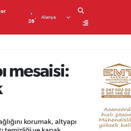
por
Alanya
°
26
ı mesaisi:
k
ğlığını korumak, altyapı
ı temizliği ve kapak