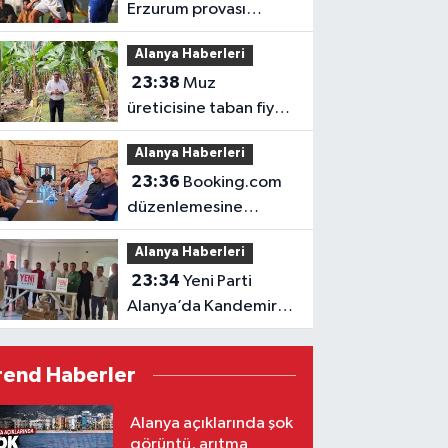
Erzurum provası
golsüz tamamlandı
Alanya Haberleri
23:38
Muz
üreticisine taban fiyat
müjdesi
Alanya Haberleri
23:36
Booking.com
düzenlemesine
ALTİD’den destek
Alanya Haberleri
23:34
Yeni Parti
Alanya’da Kandemir’le
yola çıktı
rend Haberler
Alanya açıklarında şok
görüntü, arıtma