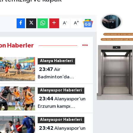
-
+
A
A
on Haberler
Alanya Haberleri
23:47
Air
Badminton’da
şampiyonluk heyecanı
Alanyaspor Haberleri
Alanya’da
23:44
Alanyaspor’un
Erzurum kampı
tamamlandı
Alanyaspor Haberleri
23:42
Alanyaspor’un