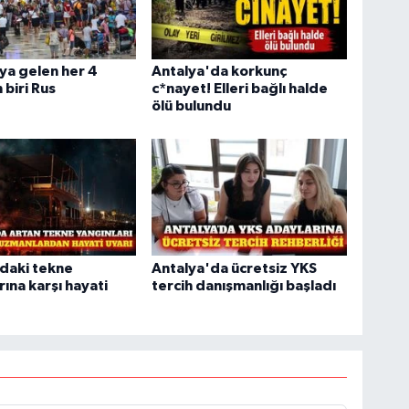
ya gelen her 4
Antalya'da korkunç
 biri Rus
c*nayet! Elleri bağlı halde
ölü bulundu
daki tekne
Antalya'da ücretsiz YKS
rına karşı hayati
tercih danışmanlığı başladı