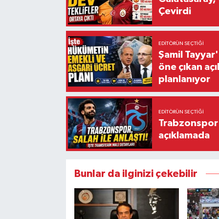
Çevirdi
EDITÖRÜN SEÇTIĞI
Şamil Tayyar
öne çıkan aç
planlanıyor
EDITÖRÜN SEÇTIĞI
Trabzonspor'
açıklamada
Bunlar da ilginizi çekebilir