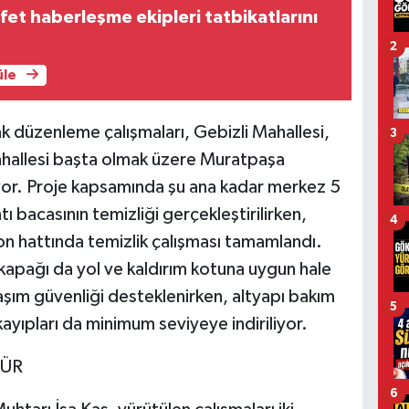
fet haberleşme ekipleri tatbikatlarını
2
üle
ak düzenleme çalışmaları, Gebizli Mahallesi,
3
ahallesi başta olmak üzere Muratpaşa
yor. Proje kapsamında şu ana kadar merkez 5
ı bacasının temizliği gerçekleştirilirken,
4
on hattında temizlik çalışması tamamlandı.
kapağı da yol ve kaldırım kotuna uygun hale
ulaşım güvenliği desteklenirken, altyapı bakım
5
yıpları da minimum seviyeye indiriliyor.
KÜR
6