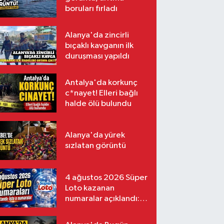
boruları fırladı
Alanya'da zincirli
bıçaklı kavganın ilk
duruşması yapıldı
Antalya'da korkunç
c*nayet! Elleri bağlı
halde ölü bulundu
Alanya'da yürek
sızlatan görüntü
4 ağustos 2026 Süper
Loto kazanan
numaralar açıklandı:
İşte o numaralar