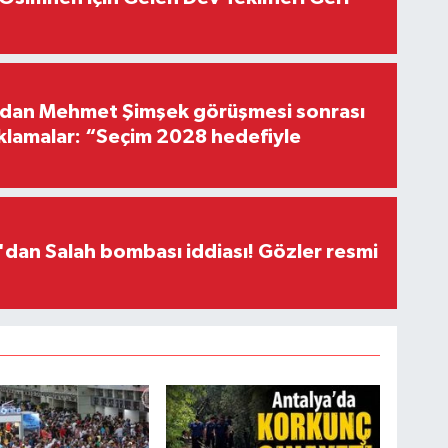
'dan Mehmet Şimşek görüşmesi sonrası
ıklamalar: “Seçim 2028 hedefiyle
dan Salah bombası iddiası! Gözler resmi