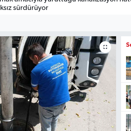
ıksız sürdürüyor
S