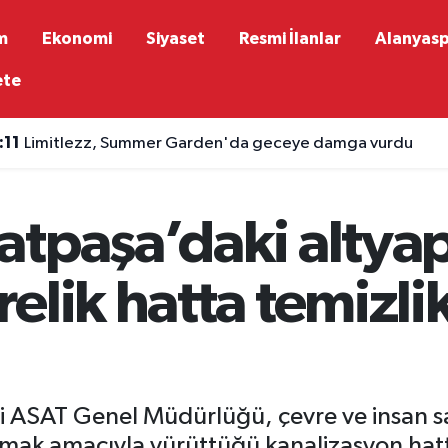
m
Ekonomi
Siyaset
Resmi İlanlar
Alanyas
ete
:11
Limitlezz, Summer Garden'da geceye damga vurdu
tpaşa’daki altyap
elik hatta temizli
i ASAT Genel Müdürlüğü, çevre ve insan sa
tırmak amacıyla yürüttüğü kanalizasyon hatt