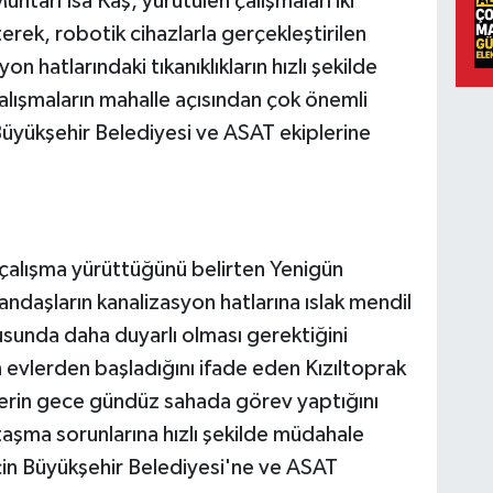
htarı İsa Kaş, yürütülen çalışmaları iki
erek, robotik cihazlarla gerçekleştirilen
n hatlarındaki tıkanıklıkların hızlı şekilde
 Çalışmaların mahalle açısından çok önemli
üyükşehir Belediyesi ve ASAT ekiplerine
r çalışma yürüttüğünü belirten Yenigün
ndaşların kanalizasyon hatlarına ıslak mendil
sunda daha duyarlı olması gerektiğini
n evlerden başladığını ifade eden Kızıltoprak
plerin gece gündüz sahada görev yaptığını
 taşma sorunlarına hızlı şekilde müdahale
için Büyükşehir Belediyesi'ne ve ASAT