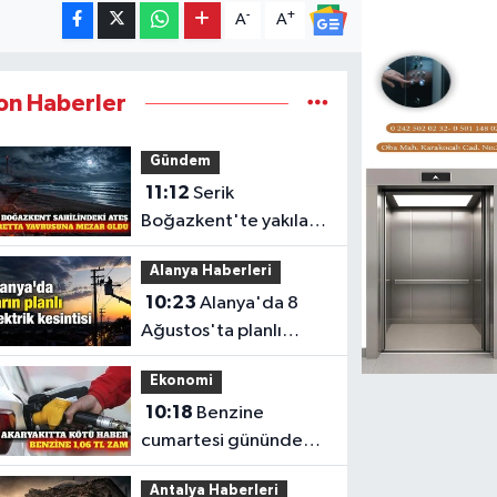
-
+
A
A
on Haberler
Gündem
11:12
Serik
Boğazkent'te yakılan
ateşte caretta yavrusu
Alanya Haberleri
öldü
10:23
Alanya'da 8
Ağustos'ta planlı
elektrik kesintisi
Ekonomi
10:18
Benzine
cumartesi gününden
itibaren 1,06 TL zam
Antalya Haberleri
bekleniyor