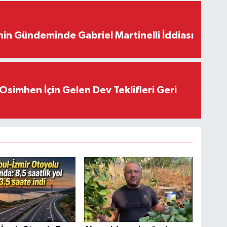
in Gündeminde Gabriel Martinelli İddiası
Osimhen İçin Gelen Dev Teklifleri Geri