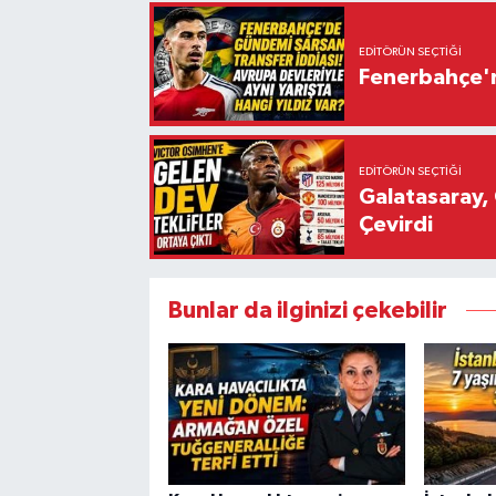
EDITÖRÜN SEÇTIĞI
Fenerbahçe'n
EDITÖRÜN SEÇTIĞI
Galatasaray, 
Çevirdi
Bunlar da ilginizi çekebilir