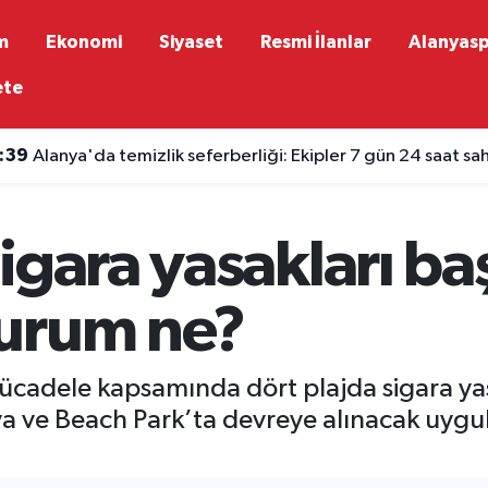
m
Ekonomi
Siyaset
Resmi İlanlar
Alanyas
ete
:39
Alanya'da temizlik seferberliği: Ekipler 7 gün 24 saat s
igara yasakları baş
urum ne?
 mücadele kapsamında dört plajda sigara y
va ve Beach Park’ta devreye alınacak uygu