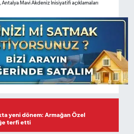
, Antalya Mavi Akdeniz İnisiyatifi açıklamaları
ıkta yeni dönem: Armağan Özel
e terfi etti