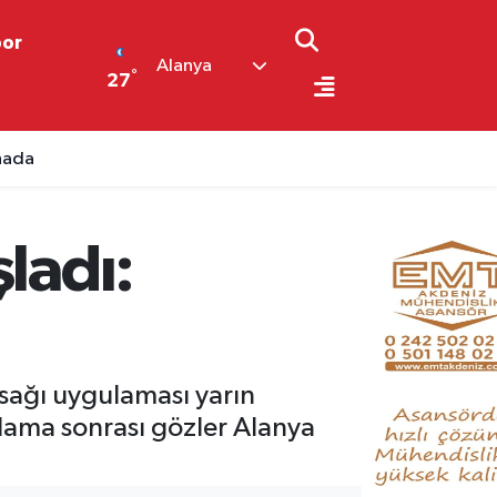
por
Alanya
°
27
ahada
ladı:
asağı uygulaması yarın
lama sonrası gözler Alanya