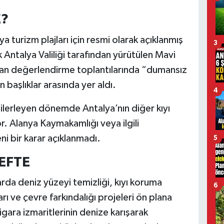
?
eya turizm plajları için resmi olarak açıklanmış
3
Antalya Valiliği tarafından yürütülen Mavi
ılan değerlendirme toplantılarında “dumansız
başlıklar arasında yer aldı.
4
ilerleyen dönemde Antalya’nın diğer kıyı
or. Alanya Kaymakamlığı veya ilgili
i bir karar açıklanmadı.
5
DEFTE
arda deniz yüzeyi temizliği, kıyı koruma
6
ı ve çevre farkındalığı projeleri ön plana
 sigara izmaritlerinin denize karışarak