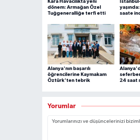
Kara Havacılıkta yeni
İstanbul
dönem: Armağan Özel
yaşında: 
Tuğgeneralliğe terfi etti
saate in
Alanya'nın başarılı
Alanya'd
öğrencilerine Kaymakam
seferber
Öztürk'ten tebrik
24 saat
Yorumlar