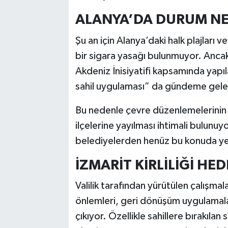
ALANYA’DA DURUM NE
Şu an için Alanya’daki halk plajları v
bir sigara yasağı bulunmuyor. Ancak 
Akdeniz İnisiyatifi kapsamında yap
sahil uygulaması” da gündeme gelen 
Bu nedenle çevre düzenlemelerinin 
ilçelerine yayılması ihtimali bulunuy
belediyelerden henüz bu konuda yen
İZMARİT KİRLİLİĞİ HE
Valilik tarafından yürütülen çalışmal
önlemleri, geri dönüşüm uygulamalar
çıkıyor. Özellikle sahillere bırakılan