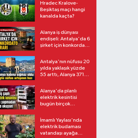
Hradec Kralove-
Beşiktaş maçı hangi
kanalda kaçta?
Alanya iş dünyası
endişeli: Antalya'da 6
şirket için konkordato
kararı
Antalya'nın nüfusu 20
yılda yaklaşık yüzde
55 arttı, Alanya 371
bin kişiyi aştı
Alanya'da planlı
elektrik kesintisi
bugün birçok
mahalleyi etkileyecek
İmamlı Yaylası'nda
elektrik budaması
vatandaşı ayağa