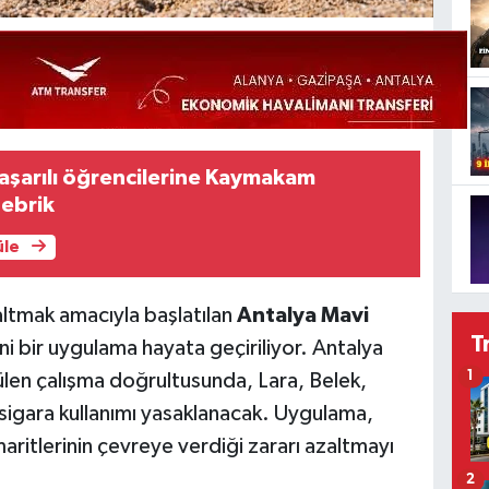
aşarılı öğrencilerine Kaymakam
tebrik
üle
azaltmak amacıyla başlatılan
Antalya Mavi
T
 bir uygulama hayata geçiriliyor. Antalya
1
ülen çalışma doğrultusunda, Lara, Belek,
sigara kullanımı yasaklanacak. Uygulama,
zmaritlerinin çevreye verdiği zararı azaltmayı
2