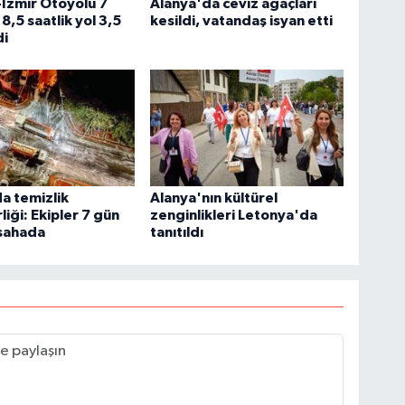
-İzmir Otoyolu 7
Alanya'da ceviz ağaçları
8,5 saatlik yol 3,5
kesildi, vatandaş isyan etti
di
a temizlik
Alanya'nın kültürel
liği: Ekipler 7 gün
zenginlikleri Letonya'da
 sahada
tanıtıldı