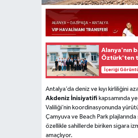
Alanya'nın b
Öztürk'ten 
İçeriği Görünt
Antalya’da deniz ve kıyı kirliliğini 
Akdeniz İnisiyatifi
kapsamında yeni
Valiliği’nin koordinasyonunda yürüt
Çamyuva ve Beach Park plajlarında 
özellikle sahillerde biriken sigara i
amaçlıyor.