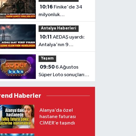
10:16
Finike'de 34
milyonluk
restorasyonda tarihi
Antalya Haberleri
cami yıkıldı
10:11
AEDAŞ uyardı:
Antalya'nın 9
ilçesinde elektrik
Yaşam
kesintisi
09:50
6 Ağustos
Süper Loto sonuçları
açıklandı
rend Haberler
Alanya’da özel
hastane faturası
CİMER’e taşındı