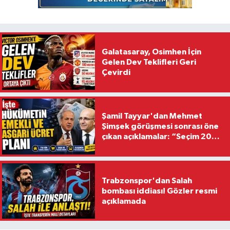
Galatasaray, Osimhen İçin
Gelen Dev Teklifleri Geri
Çevirdi
Şamil Tayyar'dan Mehmet
Şimşek görüşmesi sonrası öne
çıkan açıklamalar: “Seçim 2028
hedefiyle planlanıyor
Trabzonspor'dan Salah
bombası iddiası! Gözler resmi
açıklamada