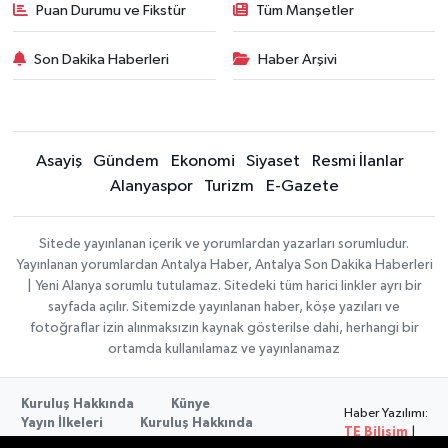
Puan Durumu ve Fikstür
Tüm Manşetler
Son Dakika Haberleri
Haber Arşivi
Asayiş
Gündem
Ekonomi
Siyaset
Resmi İlanlar
Alanyaspor
Turizm
E-Gazete
Sitede yayınlanan içerik ve yorumlardan yazarları sorumludur.
Yayınlanan yorumlardan Antalya Haber, Antalya Son Dakika Haberleri
| Yeni Alanya sorumlu tutulamaz. Sitedeki tüm harici linkler ayrı bir
sayfada açılır. Sitemizde yayınlanan haber, köşe yazıları ve
fotoğraflar izin alınmaksızın kaynak gösterilse dahi, herhangi bir
ortamda kullanılamaz ve yayınlanamaz
Kuruluş Hakkında
Künye
Haber Yazılımı:
Yayın İlkeleri
Kuruluş Hakkında
TE Bilişim
|
Düzeltme Politikası
Veri Politikası