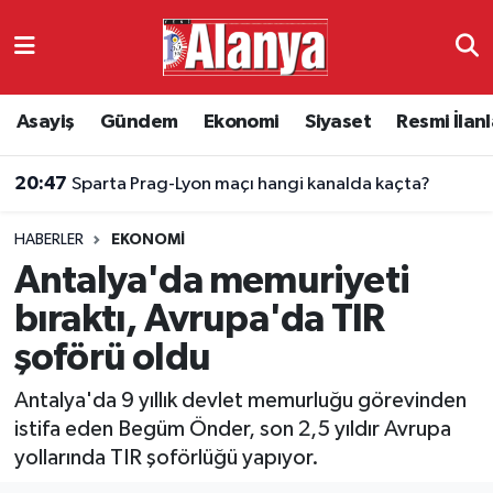
Asayiş
Antalya Nöbetçi Eczaneler
Asayiş
Gündem
Ekonomi
Siyaset
Resmi İlanl
Gündem
Antalya Hava Durumu
20:47
Sparta Prag-Lyon maçı hangi kanalda kaçta?
Ekonomi
Antalya Namaz Vakitleri
HABERLER
EKONOMI
Siyaset
Antalya Trafik Yoğunluk Haritası
Antalya'da memuriyeti
Resmi İlanlar
Süper Lig Puan Durumu ve Fikstür
bıraktı, Avrupa'da TIR
şoförü oldu
Alanyaspor
Tüm Manşetler
Antalya'da 9 yıllık devlet memurluğu görevinden
Turizm
Son Dakika Haberleri
istifa eden Begüm Önder, son 2,5 yıldır Avrupa
yollarında TIR şoförlüğü yapıyor.
E-Gazete
Haber Arşivi