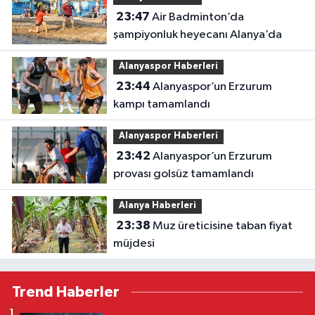
23:47
Air Badminton’da
şampiyonluk heyecanı Alanya’da
Alanyaspor Haberleri
23:44
Alanyaspor’un Erzurum
kampı tamamlandı
Alanyaspor Haberleri
23:42
Alanyaspor’un Erzurum
provası golsüz tamamlandı
Alanya Haberleri
23:38
Muz üreticisine taban fiyat
müjdesi
Trend Haberler
1