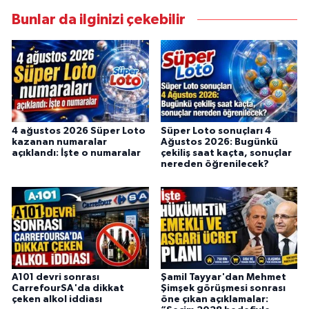
Bunlar da ilginizi çekebilir
4 ağustos 2026 Süper Loto
Süper Loto sonuçları 4
kazanan numaralar
Ağustos 2026: Bugünkü
açıklandı: İşte o numaralar
çekiliş saat kaçta, sonuçlar
nereden öğrenilecek?
A101 devri sonrası
Şamil Tayyar'dan Mehmet
CarrefourSA'da dikkat
Şimşek görüşmesi sonrası
çeken alkol iddiası
öne çıkan açıklamalar: