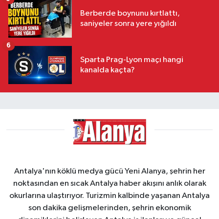
Berberde boynunu kırtlattı,
saniyeler sonra yere yığıldı
6
Sparta Prag-Lyon maçı hangi
kanalda kaçta?
Antalya'nın köklü medya gücü Yeni Alanya, şehrin her
noktasından en sıcak Antalya haber akışını anlık olarak
okurlarına ulaştırıyor. Turizmin kalbinde yaşanan Antalya
son dakika gelişmelerinden, şehrin ekonomik