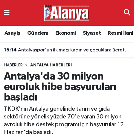
Asayiş
Antalya Nöbetçi Eczaneler
Asayiş
Gündem
Ekonomi
Siyaset
Resmi İlanl
Gündem
Antalya Hava Durumu
15:14
Antalyaspor'un ilk maçı kadın ve çocuklara ücretsiz
Ekonomi
Antalya Namaz Vakitleri
HABERLER
ANTALYA HABERLERI
Siyaset
Antalya Trafik Yoğunluk Haritası
Antalya'da 30 milyon
Resmi İlanlar
Süper Lig Puan Durumu ve Fikstür
euroluk hibe başvuruları
başladı
Alanyaspor
Tüm Manşetler
TKDK'nın Antalya genelinde tarım ve gıda
Turizm
Son Dakika Haberleri
sektörüne yönelik yüzde 70'e varan 30 milyon
avroluk hibe destek programı için başvurular 12
E-Gazete
Haber Arşivi
Haziran'da başladı.