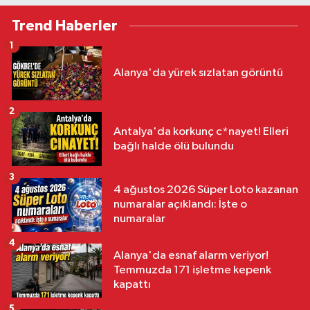
Trend Haberler
1
Alanya'da yürek sızlatan görüntü
2
Antalya'da korkunç c*nayet! Elleri
bağlı halde ölü bulundu
3
4 ağustos 2026 Süper Loto kazanan
numaralar açıklandı: İşte o
numaralar
4
Alanya'da esnaf alarm veriyor!
Temmuzda 171 işletme kepenk
kapattı
5