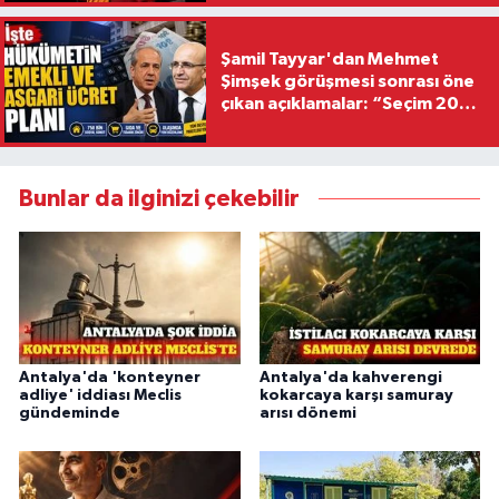
Şamil Tayyar'dan Mehmet
Şimşek görüşmesi sonrası öne
çıkan açıklamalar: “Seçim 2028
hedefiyle planlanıyor
Bunlar da ilginizi çekebilir
Antalya'da 'konteyner
Antalya'da kahverengi
adliye' iddiası Meclis
kokarcaya karşı samuray
gündeminde
arısı dönemi