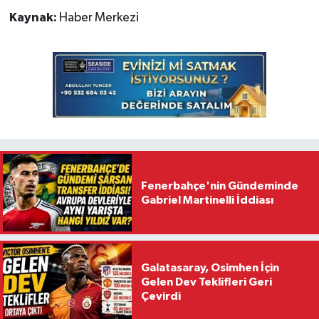
Kaynak:
Haber Merkezi
Fenerbahçe'nin Gündeminde
Gabriel Martinelli İddiası
Galatasaray, Osimhen İçin
Gelen Dev Teklifleri Geri
Çevirdi