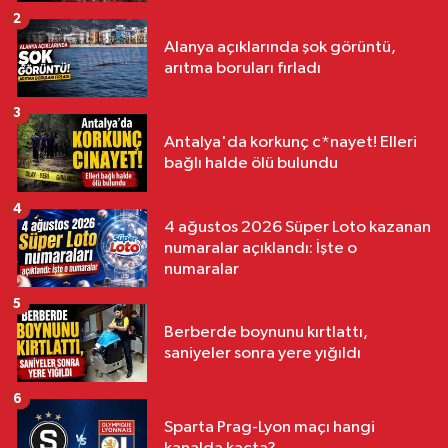
2
Alanya açıklarında şok görüntü,
arıtma boruları fırladı
3
Antalya'da korkunç c*nayet! Elleri
bağlı halde ölü bulundu
4
4 ağustos 2026 Süper Loto kazanan
numaralar açıklandı: İşte o
numaralar
5
Berberde boynunu kırtlattı,
saniyeler sonra yere yığıldı
6
Sparta Prag-Lyon maçı hangi