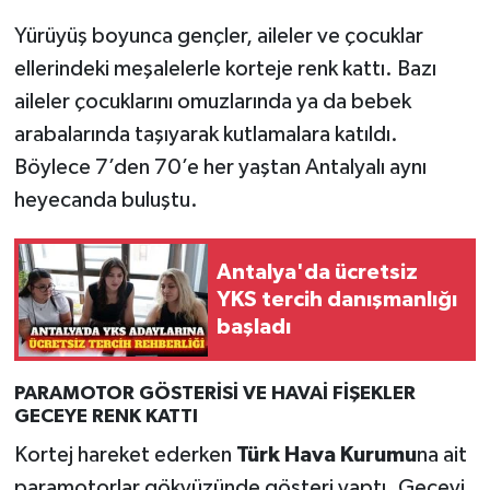
Yürüyüş boyunca gençler, aileler ve çocuklar
ellerindeki meşalelerle korteje renk kattı. Bazı
aileler çocuklarını omuzlarında ya da bebek
arabalarında taşıyarak kutlamalara katıldı.
Böylece 7’den 70’e her yaştan Antalyalı aynı
heyecanda buluştu.
Antalya'da ücretsiz
YKS tercih danışmanlığı
başladı
PARAMOTOR GÖSTERİSİ VE HAVAİ FİŞEKLER
GECEYE RENK KATTI
Kortej hareket ederken
Türk Hava Kurumu
na ait
paramotorlar gökyüzünde gösteri yaptı. Geceyi