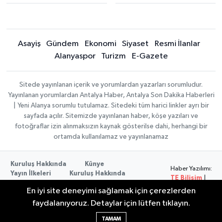
Asayiş
Gündem
Ekonomi
Siyaset
Resmi İlanlar
Alanyaspor
Turizm
E-Gazete
Sitede yayınlanan içerik ve yorumlardan yazarları sorumludur.
Yayınlanan yorumlardan Antalya Haber, Antalya Son Dakika Haberleri
| Yeni Alanya sorumlu tutulamaz. Sitedeki tüm harici linkler ayrı bir
sayfada açılır. Sitemizde yayınlanan haber, köşe yazıları ve
fotoğraflar izin alınmaksızın kaynak gösterilse dahi, herhangi bir
ortamda kullanılamaz ve yayınlanamaz
Kuruluş Hakkında
Künye
Haber Yazılımı:
Yayın İlkeleri
Kuruluş Hakkında
TE Bilişim
|
Düzeltme Politikası
Veri Politikası
Copyright ©
En iyi site deneyimi sağlamak için çerezlerden
Kullanım Şartları
2026
faydalanıyoruz. Detaylar için lütfen tıklayın.
TAMAM