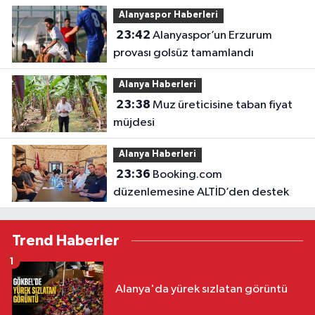
Alanyaspor Haberleri
23:42
Alanyaspor’un Erzurum
provası golsüz tamamlandı
Alanya Haberleri
23:38
Muz üreticisine taban fiyat
müjdesi
Alanya Haberleri
23:36
Booking.com
düzenlemesine ALTİD’den destek
Trend Haberler
1
Alanya'da yürek sızlatan görüntü