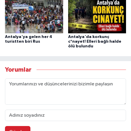
Antalya'ya gelen her 4
Antalya'da korkunç
turistten biri Rus
c*nayet! Elleri bağlı halde
ölü bulundu
Yorumlar