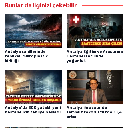
Bunlar da ilginizi çekebilir
Antalya sahillerinde
Antalya Eğitim ve Araştırma
tehlikeli mikroplastik
Hastanesi acilinde
kirliliği
yoğunluk
Antalya'da 300 yataklı yeni
Antalya ihracatında
hastane için tahliye başladı
temmuz rekoru! Yüzde 33,4
artış