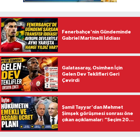
Fenerbahçe'nin Gündeminde
Gabriel Martinelli İddiası
Galatasaray, Osimhen İçin
Gelen Dev Teklifleri Geri
Çevirdi
Şamil Tayyar'dan Mehmet
Şimşek görüşmesi sonrası öne
çıkan açıklamalar: “Seçim 2028
hedefiyle planlanıyor