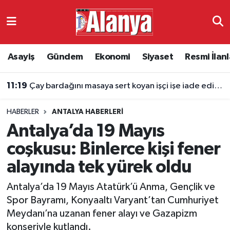
Asayiş
Antalya Nöbetçi Eczaneler
Asayiş
Gündem
Ekonomi
Siyaset
Resmi İlanl
Gündem
Antalya Hava Durumu
11:19
Çay bardağını masaya sert koyan işçi işe iade edildi
Ekonomi
Antalya Namaz Vakitleri
HABERLER
ANTALYA HABERLERI
Siyaset
Antalya Trafik Yoğunluk Haritası
Antalya’da 19 Mayıs
Resmi İlanlar
Süper Lig Puan Durumu ve Fikstür
coşkusu: Binlerce kişi fener
alayında tek yürek oldu
Alanyaspor
Tüm Manşetler
Antalya’da 19 Mayıs Atatürk’ü Anma, Gençlik ve
Turizm
Son Dakika Haberleri
Spor Bayramı, Konyaaltı Varyant’tan Cumhuriyet
Meydanı’na uzanan fener alayı ve Gazapizm
E-Gazete
Haber Arşivi
konseriyle kutlandı.