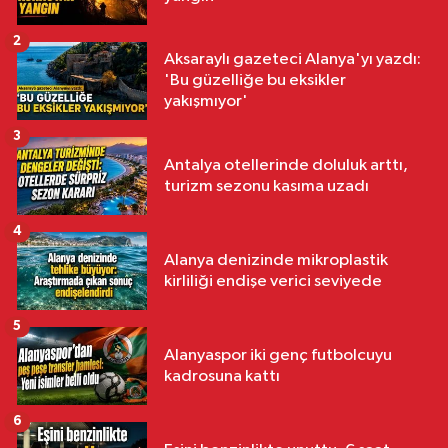
2
Aksaraylı gazeteci Alanya'yı yazdı:
'Bu güzelliğe bu eksikler
yakışmıyor'
3
Antalya otellerinde doluluk arttı,
turizm sezonu kasıma uzadı
4
Alanya denizinde mikroplastik
kirliliği endişe verici seviyede
5
Alanyaspor iki genç futbolcuyu
kadrosuna kattı
6