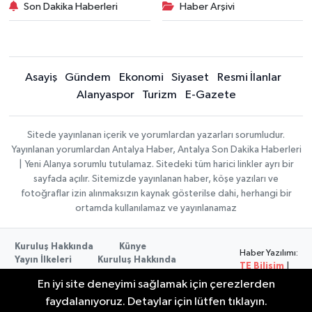
Son Dakika Haberleri
Haber Arşivi
Asayiş
Gündem
Ekonomi
Siyaset
Resmi İlanlar
Alanyaspor
Turizm
E-Gazete
Sitede yayınlanan içerik ve yorumlardan yazarları sorumludur.
Yayınlanan yorumlardan Antalya Haber, Antalya Son Dakika Haberleri
| Yeni Alanya sorumlu tutulamaz. Sitedeki tüm harici linkler ayrı bir
sayfada açılır. Sitemizde yayınlanan haber, köşe yazıları ve
fotoğraflar izin alınmaksızın kaynak gösterilse dahi, herhangi bir
ortamda kullanılamaz ve yayınlanamaz
Kuruluş Hakkında
Künye
Haber Yazılımı:
Yayın İlkeleri
Kuruluş Hakkında
TE Bilişim
|
Düzeltme Politikası
Veri Politikası
Copyright ©
En iyi site deneyimi sağlamak için çerezlerden
Kullanım Şartları
2026
faydalanıyoruz. Detaylar için lütfen tıklayın.