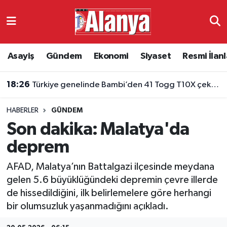
Asayiş
Antalya Nöbetçi Eczaneler
Asayiş
Gündem
Ekonomi
Siyaset
Resmi İlanl
Gündem
Antalya Hava Durumu
18:26
Türkiye genelinde Bambi’den 41 Togg T10X çekilişi
Ekonomi
Antalya Namaz Vakitleri
HABERLER
GÜNDEM
Siyaset
Antalya Trafik Yoğunluk Haritası
Son dakika: Malatya'da
Resmi İlanlar
Süper Lig Puan Durumu ve Fikstür
deprem
AFAD, Malatya’nın Battalgazi ilçesinde meydana
Alanyaspor
Tüm Manşetler
gelen 5.6 büyüklüğündeki depremin çevre illerde
de hissedildiğini, ilk belirlemelere göre herhangi
Turizm
Son Dakika Haberleri
bir olumsuzluk yaşanmadığını açıkladı.
E-Gazete
Haber Arşivi