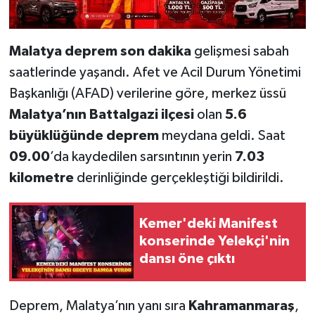
Malatya deprem son dakika
gelişmesi sabah
saatlerinde yaşandı. Afet ve Acil Durum Yönetimi
Başkanlığı (AFAD) verilerine göre, merkez üssü
Malatya’nın Battalgazi ilçesi
olan
5.6
büyüklüğünde deprem
meydana geldi. Saat
09.00
’da kaydedilen sarsıntının yerin
7.03
kilometre
derinliğinde gerçekleştiği bildirildi.
Kemer'deki Manifest
konserinde Yelekçi'nin
dansı öne çıktı
Deprem, Malatya’nın yanı sıra
Kahramanmaraş
,