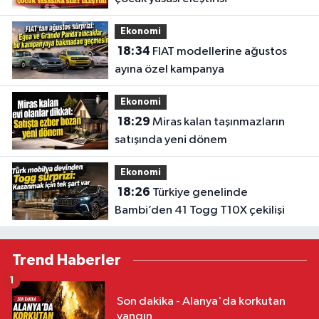
Ekonomi
18:34
FIAT modellerine ağustos
ayına özel kampanya
Ekonomi
18:29
Miras kalan taşınmazların
satışında yeni dönem
Ekonomi
18:26
Türkiye genelinde
Bambi’den 41 Togg T10X çekilişi
Trend Haberler
1
Son dakika - Alanya'da korkutan
yangın