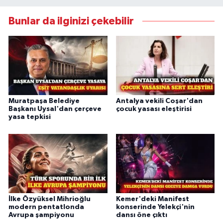
Bunlar da ilginizi çekebilir
Muratpaşa Belediye
Antalya vekili Coşar'dan
Başkanı Uysal'dan çerçeve
çocuk yasası eleştirisi
yasa tepkisi
İlke Özyüksel Mihrioğlu
Kemer'deki Manifest
modern pentatlonda
konserinde Yelekçi'nin
Avrupa şampiyonu
dansı öne çıktı