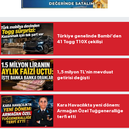
Türkiye genelinde Bambi’den
41 Togg T10X çekilişi
1,5 milyon TL’nin mevduat
getirisi değişti
Kara Havacılıkta yeni dönem:
Armağan Özel Tuğgeneralliğe
terfi etti