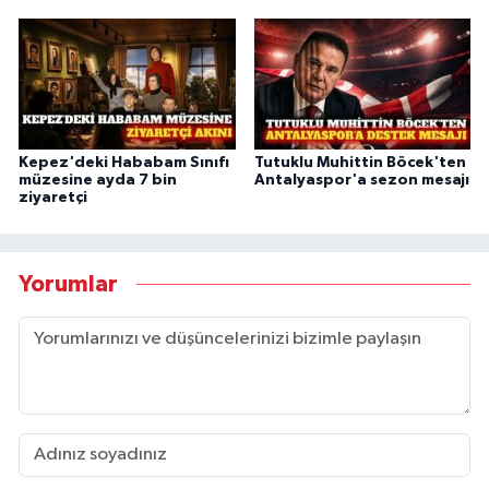
Kepez'deki Hababam Sınıfı
Tutuklu Muhittin Böcek'ten
müzesine ayda 7 bin
Antalyaspor'a sezon mesajı
ziyaretçi
Yorumlar