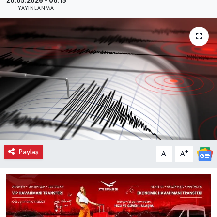
20.05.2026 - 06:15
YAYINLANMA
Paylaş
-
+
A
A