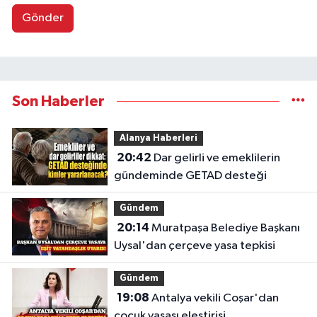
Gönder
Son Haberler
Alanya Haberleri
20:42
Dar gelirli ve emeklilerin
gündeminde GETAD desteği
Gündem
20:14
Muratpaşa Belediye Başkanı
Uysal'dan çerçeve yasa tepkisi
Gündem
19:08
Antalya vekili Coşar'dan
çocuk yasası eleştirisi