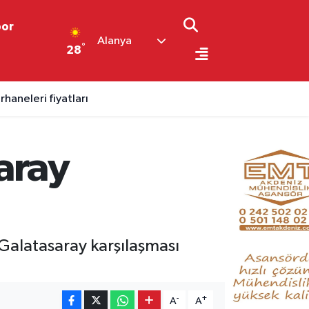
por
Alanya
°
28
aneleri fiyatları
aray
alatasaray karşılaşması
-
+
A
A