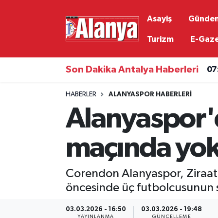
Asayiş
Günde
Asayiş
Antalya Nöbetçi Eczaneler
Turizm
E-Gaz
Gündem
Antalya Hava Durumu
Son Dakika Antalya Haberleri
07
Ekonomi
Antalya Namaz Vakitleri
HABERLER
ALANYASPOR HABERLERI
Alanyaspor'd
Siyaset
Antalya Trafik Yoğunluk Haritası
Resmi İlanlar
Süper Lig Puan Durumu ve Fikstür
maçında yo
Alanyaspor
Tüm Manşetler
Corendon Alanyaspor, Ziraat
Turizm
Son Dakika Haberleri
öncesinde üç futbolcusunun s
03.03.2026 - 16:50
03.03.2026 - 19:48
E-Gazete
Haber Arşivi
YAYINLANMA
GÜNCELLEME