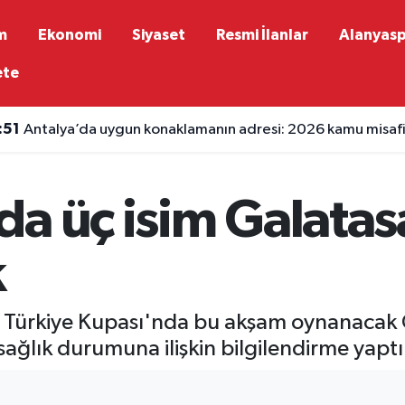
m
Ekonomi
Siyaset
Resmi İlanlar
Alanyas
ete
:51
Antalya’da uygun konaklamanın adresi: 2026 kamu misafirh
a üç isim Galatas
k
 Türkiye Kupası'nda bu akşam oynanacak G
ağlık durumuna ilişkin bilgilendirme yaptı