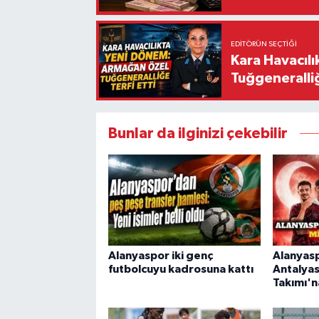
EDITÖRÜN SEÇTIĞI
Kara Havacıl
Tuğgeneralliğ
Bunlar da ilginizi çekebilir
Alanyaspor iki genç
Alanyas
futbolcuyu kadrosuna kattı
Antalyas
Takımı'n