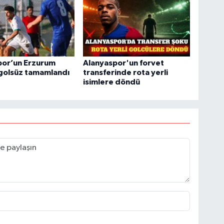
por’un Erzurum
Alanyaspor'un forvet
 golsüz tamamlandı
transferinde rota yerli
isimlere döndü