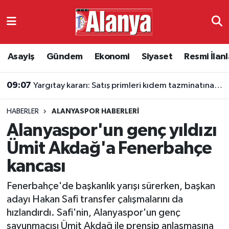
Asayiş
Antalya Nöbetçi Eczaneler
Asayiş
Gündem
Ekonomi
Siyaset
Resmi İlanl
Gündem
Antalya Hava Durumu
09:07
Yargıtay kararı: Satış primleri kıdem tazminatına eklenecek
Ekonomi
Antalya Namaz Vakitleri
HABERLER
ALANYASPOR HABERLERI
Siyaset
Antalya Trafik Yoğunluk Haritası
Alanyaspor'un genç yıldızı
Resmi İlanlar
Süper Lig Puan Durumu ve Fikstür
Ümit Akdağ'a Fenerbahçe
kancası
Alanyaspor
Tüm Manşetler
Fenerbahçe'de başkanlık yarışı sürerken, başkan
Turizm
Son Dakika Haberleri
adayı Hakan Safi transfer çalışmalarını da
hızlandırdı. Safi'nin, Alanyaspor'un genç
E-Gazete
Haber Arşivi
savunmacısı Ümit Akdağ ile prensip anlaşmasına