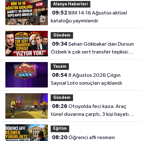
Alanya Haberleri
09:52
BİM 14-16 Ağustos aktüel
kataloğu yayımlandı
Gündem
09:34
Şahan Gökbakar’dan Dursun
Özbek’e çok sert transfer tepkisi:
“Vizyon yok!”
Yaşam
08:54
8 Ağustos 2026 Çılgın
Sayısal Loto sonuçları açıklandı
Gündem
08:26
Otoyolda feci kaza: Araç
tünel duvarına çarptı, 3 kişi hayatını
kaybetti
Eğitim
08:20
Öğrenci affı resmen