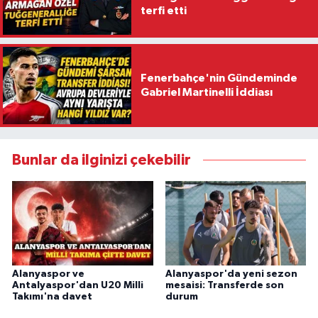
terfi etti
Fenerbahçe'nin Gündeminde
Gabriel Martinelli İddiası
Bunlar da ilginizi çekebilir
Alanyaspor ve
Alanyaspor'da yeni sezon
Antalyaspor'dan U20 Milli
mesaisi: Transferde son
Takımı'na davet
durum