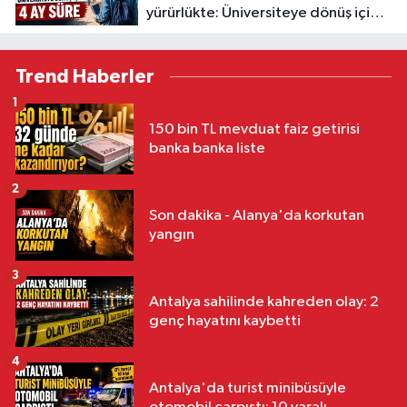
yürürlükte: Üniversiteye dönüş için 4
ay süre
Trend Haberler
1
150 bin TL mevduat faiz getirisi
banka banka liste
2
Son dakika - Alanya'da korkutan
yangın
3
Antalya sahilinde kahreden olay: 2
genç hayatını kaybetti
4
Antalya'da turist minibüsüyle