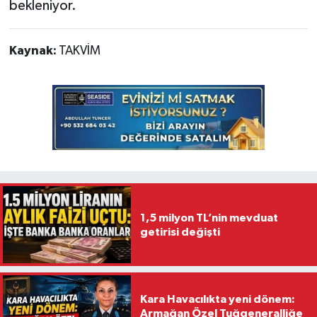
bekleniyor.
Kaynak:
TAKVİM
1,5 milyon TL’nin mevduat
getirisi değişti
Kara Havacılıkta yeni dönem:
Armağan Özel Tuğgeneralliğe