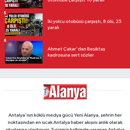
otomobil çarpıştı: 10 yaralı
5
İki yolcu otobüsü çarpıştı, 8 ölü, 25
yaralı
6
Ahmet Çakar'dan Beşiktaş
kadrosuna sert sözler
Antalya'nın köklü medya gücü Yeni Alanya, şehrin her
noktasından en sıcak Antalya haber akışını anlık olarak
okurlarına ulaştırıyor. Turizmin kalbinde yaşanan Antalya