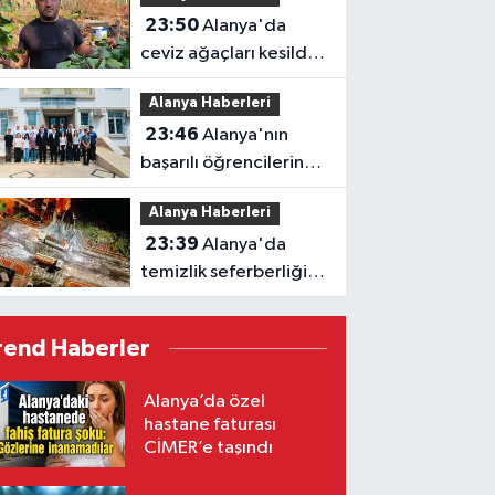
23:50
Alanya'da
ceviz ağaçları kesildi,
vatandaş isyan etti
Alanya Haberleri
23:46
Alanya'nın
başarılı öğrencilerine
Kaymakam Öztürk'ten
Alanya Haberleri
tebrik
23:39
Alanya'da
temizlik seferberliği:
Ekipler 7 gün 24 saat
sahada
rend Haberler
Alanya’da özel
hastane faturası
CİMER’e taşındı