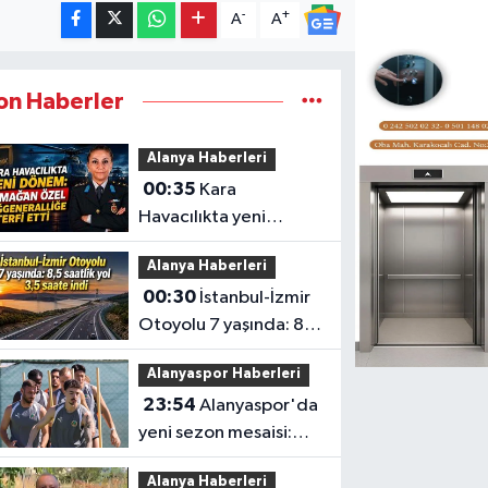
-
+
A
A
on Haberler
Alanya Haberleri
00:35
Kara
Havacılıkta yeni
dönem: Armağan
Alanya Haberleri
Özel Tuğgeneralliğe
00:30
İstanbul-İzmir
terfi etti
Otoyolu 7 yaşında: 8,5
saatlik yol 3,5 saate
Alanyaspor Haberleri
indi
23:54
Alanyaspor'da
yeni sezon mesaisi:
Transferde son durum
Alanya Haberleri