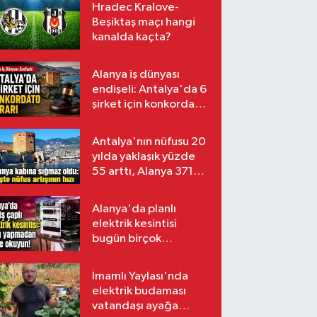
Hradec Kralove-
Beşiktaş maçı hangi
kanalda kaçta?
Alanya iş dünyası
endişeli: Antalya'da 6
şirket için konkordato
kararı
Antalya'nın nüfusu 20
yılda yaklaşık yüzde
55 arttı, Alanya 371
bin kişiyi aştı
Alanya'da planlı
elektrik kesintisi
bugün birçok
mahalleyi etkileyecek
İmamlı Yaylası'nda
elektrik budaması
vatandaşı ayağa