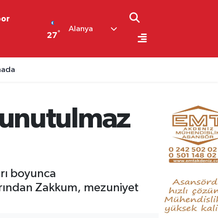
por
Alanya
°
27
 unutulmaz
arı boyunca
larından Zakkum, mezuniyet