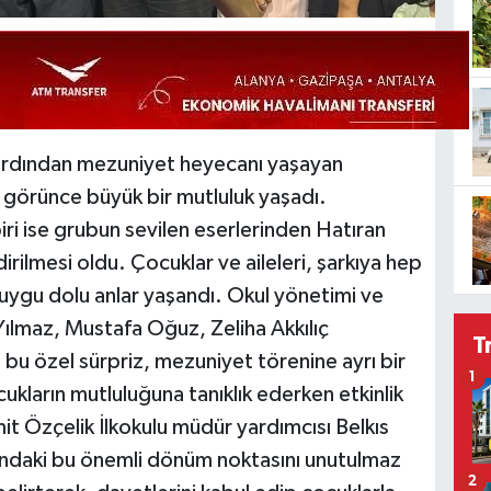
ardından mezuniyet heyecanı yaşayan
 görünce büyük bir mutluluk yaşadı.
ri ise grubun sevilen eserlerinden Hatıran
dirilmesi oldu. Çocuklar ve aileleri, şarkıya hep
uygu dolu anlar yaşandı. Okul yönetimi ve
ılmaz, Mustafa Oğuz, Zeliha Akkılıç
T
n bu özel sürpriz, mezuniyet törenine ayrı bir
1
ocukların mutluluğuna tanıklık ederken etkinlik
it Özçelik İlkokulu müdür yardımcısı Belkıs
rındaki bu önemli dönüm noktasını unutulmaz
2