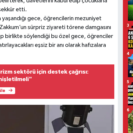
belirterek, davetlerini kabul edip çocuklarla
ekkür etti.
 yaşandığı gece, öğrencilerin mezuniyet
3
, Zakkum’un sürpriz ziyareti törene damgasını
p birlikte söylendiği bu özel gece, öğrenciler
tırlayacakları eşsiz bir anı olarak hafızalara
4
izm sektörü için destek çağrısı:
şletilmeli"
5
üle
6