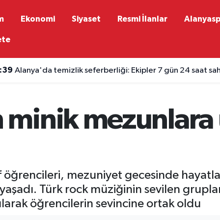
m
Ekonomi
Siyaset
Resmi İlanlar
Alanyas
ete
:29
Alanya'nın kültürel zenginlikleri Letonya'da tanıtıldı
 minik mezunlara
ıf öğrencileri, mezuniyet gecesinde hayatl
 yaşadı. Türk rock müziğinin sevilen grup
arak öğrencilerin sevincine ortak oldu