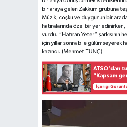
bir anıya dönüştürmek istediklerini 
bir araya gelen Zakkum grubuna teş
Müzik, coşku ve duygunun bir arada
hatıralarında özel bir yer edinirken
vurdu. “Hatıran Yeter” şarkısının he
için yıllar sonra bile gülümseyerek ha
kazındı. (Mehmet TUNÇ)
ATSO'dan tur
"Kapsam geni
İçeriği Görünt