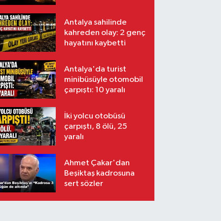
Antalya sahilinde
kahreden olay: 2 genç
hayatını kaybetti
Antalya'da turist
minibüsüyle otomobil
çarpıştı: 10 yaralı
İki yolcu otobüsü
çarpıştı, 8 ölü, 25
yaralı
Ahmet Çakar'dan
Beşiktaş kadrosuna
sert sözler