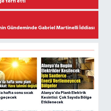
e terfi etti
in Gündeminde Gabriel Martinelli İddiası
a hafta sonu sıcak
Alanya’da Planlı Elektrik
i geçecek
Kesintisi: Çok Sayıda Bölge
Etkilenecek