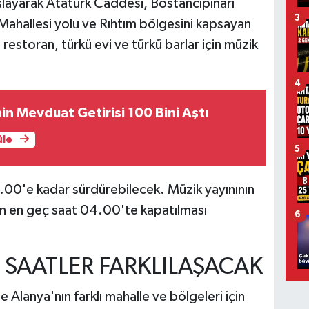
layarak Atatürk Caddesi, Bostancıpınarı
3
ahallesi yolu ve Rıhtım bölgesini kapsayan
restoran, türkü evi ve türkü barlar için müzik
4
nin Mevduat Getirisi 100 Bini Aştı
üle
5
3.00'e kadar sürdürebilecek. Müzik yayınının
in en geç saat 04.00'te kapatılması
6
 SAATLER FARKLILAŞACAK
Alanya'nın farklı mahalle ve bölgeleri için