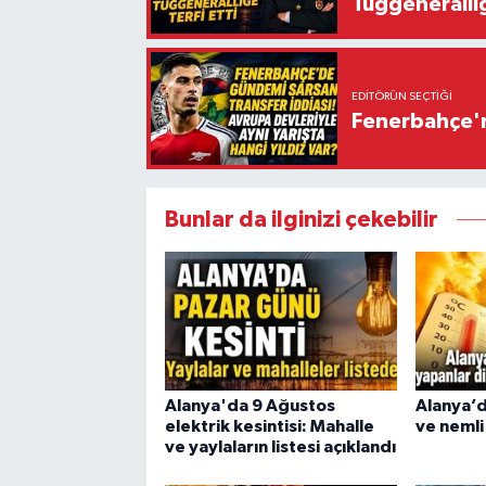
Tuğgeneralliğ
EDITÖRÜN SEÇTIĞI
Fenerbahçe'n
Bunlar da ilginizi çekebilir
Alanya'da 9 Ağustos
Alanya’d
elektrik kesintisi: Mahalle
ve neml
ve yaylaların listesi açıklandı