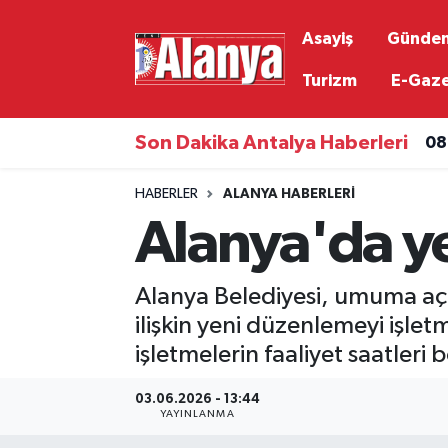
Asayiş
Günde
Asayiş
Antalya Nöbetçi Eczaneler
Turizm
E-Gaz
Gündem
Antalya Hava Durumu
Son Dakika Antalya Haberleri
08
Ekonomi
Antalya Namaz Vakitleri
HABERLER
ALANYA HABERLERI
Alanya'da ye
Siyaset
Antalya Trafik Yoğunluk Haritası
Resmi İlanlar
Süper Lig Puan Durumu ve Fikstür
Alanya Belediyesi, umuma açık
ilişkin yeni düzenlemeyi işlet
Alanyaspor
Tüm Manşetler
işletmelerin faaliyet saatleri
Turizm
Son Dakika Haberleri
03.06.2026 - 13:44
YAYINLANMA
E-Gazete
Haber Arşivi