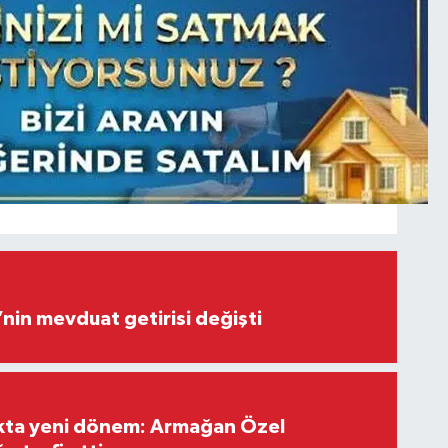
’nin mevduat getirisi değişti
ıkta yeni dönem: Armağan Özel