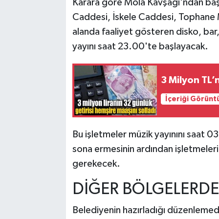
Karara göre Mola Kavşağı'ndan baş
Caddesi, İskele Caddesi, Tophane M
alanda faaliyet gösteren disko, bar, 
yayını saat 23.00'te başlayacak.
3 Milyon TL’
İçeriği Görünt
Bu işletmeler müzik yayınını saat 0
sona ermesinin ardından işletmeler
gerekecek.
DİĞER BÖLGELERDE
Belediyenin hazırladığı düzenlemede 