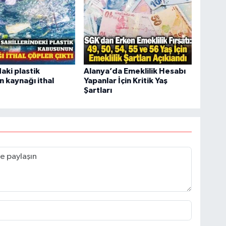
aki plastik
Alanya’da Emeklilik Hesabı
nin kaynağı ithal
Yapanlar İçin Kritik Yaş
Şartları