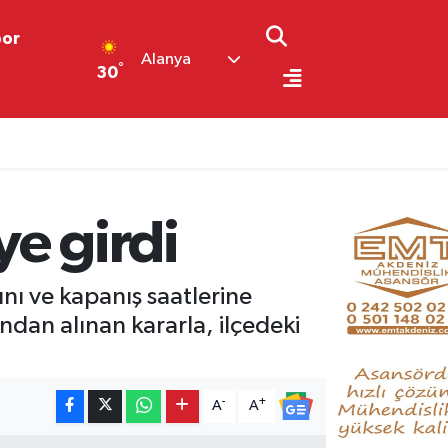
por
Alanya
°
30
ye girdi
nı ve kapanış saatlerine
ından alınan kararla, ilçedeki
-
+
A
A