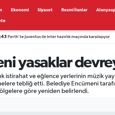
m
Ekonomi
Siyaset
Resmi İlanlar
Alanyas
ete
:43
Perth’te Juventus ile Inter hazırlık maçında karşılaşıyor
ni yasaklar devre
 istirahat ve eğlence yerlerinin müzik yayı
melere tebliğ etti. Belediye Encümeni taraf
 bölgelere göre yeniden belirlendi.