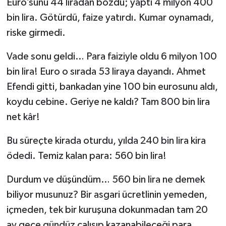
Euro’sunu 44 liradan bozdu; yaptı 4 milyon 400
bin lira. Götürdü, faize yatırdı. Kumar oynamadı,
riske girmedi.
​Vade sonu geldi… Para faiziyle oldu 6 milyon 100
bin lira! Euro o sırada 53 liraya dayandı. Ahmet
Efendi gitti, bankadan yine 100 bin eurosunu aldı,
koydu cebine. Geriye ne kaldı? Tam 800 bin lira
net kâr!
​Bu süreçte kirada oturdu, yılda 240 bin lira kira
ödedi. Temiz kalan para: 560 bin lira!
​Durdum ve düşündüm… 560 bin lira ne demek
biliyor musunuz? Bir asgari ücretlinin yemeden,
içmeden, tek bir kuruşuna dokunmadan tam 20
ay gece gündüz çalışıp kazanabileceği para.