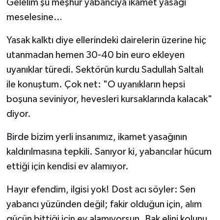
​Gelelim şu meşhur yabancıya ikamet yasağı
meselesine…
​Yasak kalktı diye ellerindeki dairelerin üzerine hiç
utanmadan hemen 30-40 bin euro ekleyen
uyanıklar türedi. Sektörün kurdu Sadullah Saltalı
ile konuştum. Çok net: "O uyanıkların hepsi
boşuna seviniyor, hevesleri kursaklarında kalacak"
diyor.
​Birde bizim yerli insanımız, ikamet yasağının
kaldırılmasına tepkili. Sanıyor ki, yabancılar hücum
ettiği için kendisi ev alamıyor.
​Hayır efendim, ilgisi yok! Dost acı söyler: Sen
yabancı yüzünden değil; fakir olduğun için, alım
gücün bittiği için ev alamıyorsun. Bak elini kolunu