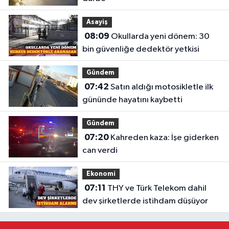
Asayiş
08:09
Okullarda yeni dönem: 30
bin güvenliğe dedektör yetkisi
Gündem
07:42
Satın aldığı motosikletle ilk
gününde hayatını kaybetti
Gündem
07:20
Kahreden kaza: İşe giderken
can verdi
Ekonomi
07:11
THY ve Türk Telekom dahil
dev şirketlerde istihdam düşüyor