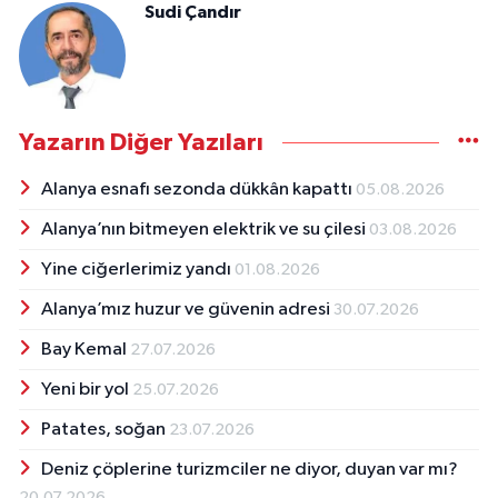
Sudi Çandır
Yazarın Diğer Yazıları
Alanya esnafı sezonda dükkân kapattı
05.08.2026
Alanya’nın bitmeyen elektrik ve su çilesi
03.08.2026
Yine ciğerlerimiz yandı
01.08.2026
Alanya’mız huzur ve güvenin adresi
30.07.2026
Bay Kemal
27.07.2026
Yeni bir yol
25.07.2026
Patates, soğan
23.07.2026
Deniz çöplerine turizmciler ne diyor, duyan var mı?
20.07.2026