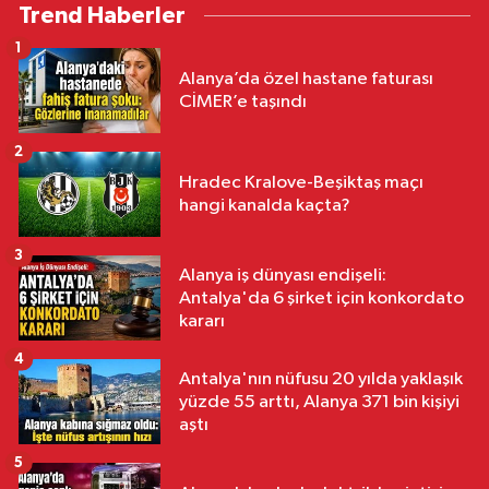
Trend Haberler
1
Alanya’da özel hastane faturası
CİMER’e taşındı
2
Hradec Kralove-Beşiktaş maçı
hangi kanalda kaçta?
3
Alanya iş dünyası endişeli:
Antalya'da 6 şirket için konkordato
kararı
4
Antalya'nın nüfusu 20 yılda yaklaşık
yüzde 55 arttı, Alanya 371 bin kişiyi
aştı
5