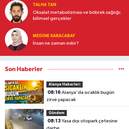
TALHA TAN
Oksalat metabolizması ve böbrek sağlığı:
bilimsel gerçekler
MEDINE KARACABAY
İnsan ne zaman eskir?
Son Haberler
Alanya Haberleri
08:16
Alanya'da sıcaklık bugün
zirve yapacak
Gündem
08:13
Yasa dışı otopark çetesine
darbe