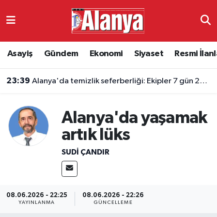
Asayiş
Antalya Nöbetçi Eczaneler
Asayiş
Gündem
Ekonomi
Siyaset
Resmi İlanl
Gündem
Antalya Hava Durumu
23:39
Alanya'da temizlik seferberliği: Ekipler 7 gün 24 saat sahada
Ekonomi
Antalya Namaz Vakitleri
Siyaset
Antalya Trafik Yoğunluk Haritası
Alanya'da yaşamak
artık lüks
Resmi İlanlar
Süper Lig Puan Durumu ve Fikstür
SUDI ÇANDIR
Alanyaspor
Tüm Manşetler
Turizm
Son Dakika Haberleri
08.06.2026 - 22:25
08.06.2026 - 22:26
YAYINLANMA
GÜNCELLEME
E-Gazete
Haber Arşivi