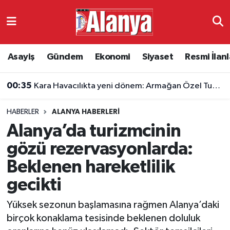
Asayiş
Antalya Nöbetçi Eczaneler
Asayiş
Gündem
Ekonomi
Siyaset
Resmi İlanl
Gündem
Antalya Hava Durumu
00:35
Kara Havacılıkta yeni dönem: Armağan Özel Tuğgeneralliğe terfi etti
Ekonomi
Antalya Namaz Vakitleri
00:30
İstanbul-İzmir Otoyolu 7 yaşında: 8,5 saatlik yol 3,5 saate indi
HABERLER
ALANYA HABERLERI
Siyaset
Antalya Trafik Yoğunluk Haritası
Alanya’da turizmcinin
Resmi İlanlar
Süper Lig Puan Durumu ve Fikstür
gözü rezervasyonlarda:
Beklenen hareketlilik
Alanyaspor
Tüm Manşetler
gecikti
Turizm
Son Dakika Haberleri
Yüksek sezonun başlamasına rağmen Alanya’daki
birçok konaklama tesisinde beklenen doluluk
E-Gazete
Haber Arşivi