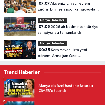
07:07
Akdeniz için acil eylem
çağrısı bilimsel rapor kamuoyuyla
paylaşıldı: "akdeniz'i korumak
Alanya Haberleri
zorundayız"
07:06
2026 air badminton türkiye
şampiyonası tamamlandı
Alanya Haberleri
00:35
Kara Havacılıkta yeni
dönem: Armağan Özel
Tuğgeneralliğe terfi etti
Trend Haberler
1
Alanya’da özel hastane faturası
CİMER’e taşındı
2