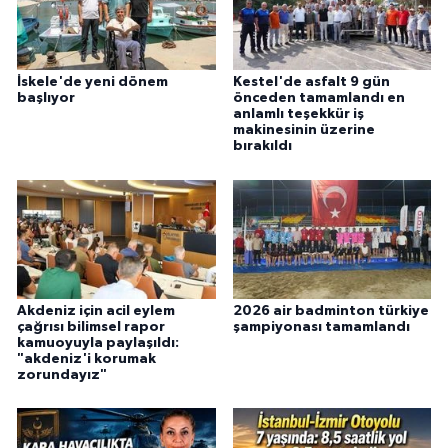
İskele'de yeni dönem
Kestel'de asfalt 9 gün
başlıyor
önceden tamamlandı en
anlamlı teşekkür iş
makinesinin üzerine
bırakıldı
Akdeniz için acil eylem
2026 air badminton türkiye
çağrısı bilimsel rapor
şampiyonası tamamlandı
kamuoyuyla paylaşıldı:
"akdeniz'i korumak
zorundayız"