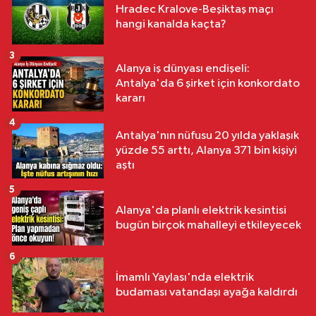
Hradec Kralove-Beşiktaş maçı
hangi kanalda kaçta?
3
Alanya iş dünyası endişeli:
Antalya'da 6 şirket için konkordato
kararı
4
Antalya'nın nüfusu 20 yılda yaklaşık
yüzde 55 arttı, Alanya 371 bin kişiyi
aştı
5
Alanya'da planlı elektrik kesintisi
bugün birçok mahalleyi etkileyecek
6
İmamlı Yaylası'nda elektrik
budaması vatandaşı ayağa kaldırdı