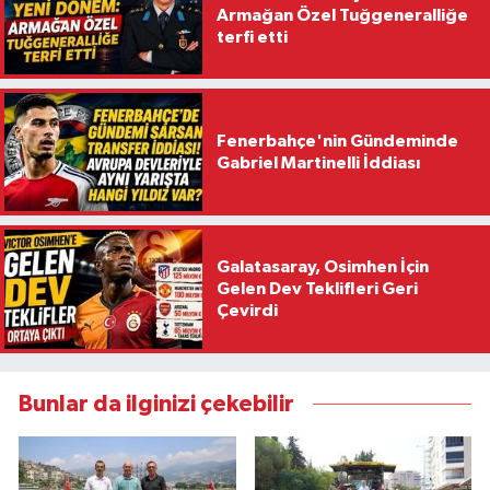
Armağan Özel Tuğgeneralliğe
terfi etti
Fenerbahçe'nin Gündeminde
Gabriel Martinelli İddiası
Galatasaray, Osimhen İçin
Gelen Dev Teklifleri Geri
Çevirdi
Bunlar da ilginizi çekebilir