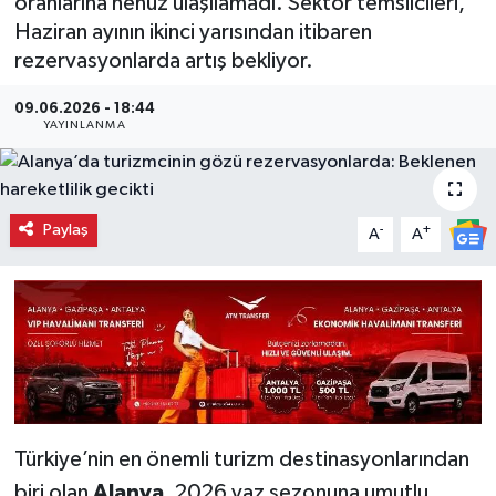
oranlarına henüz ulaşılamadı. Sektör temsilcileri,
Haziran ayının ikinci yarısından itibaren
rezervasyonlarda artış bekliyor.
09.06.2026 - 18:44
YAYINLANMA
Paylaş
-
+
A
A
Türkiye’nin en önemli turizm destinasyonlarından
biri olan
Alanya
, 2026 yaz sezonuna umutlu