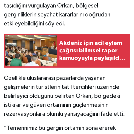
taşıdığını vurgulayan Orkan, bölgesel
gerginliklerin seyahat kararlarını doğrudan
etkileyebildiğini söyledi.
Akdeniz için acil eylem
çağrısı bilimsel rapor
kamuoyuyla paylaşıldı:
"akdeniz'i korumak
zorundayız"
Özellikle uluslararası pazarlarda yaşanan
gelişmelerin turistlerin tatil tercihleri üzerinde
belirleyici olduğunu belirten Orkan, bölgedeki
istikrar ve güven ortamının güçlenmesinin
rezervasyonlara olumlu yansıyacağını ifade etti.
“Temennimiz bu gergin ortamın sona ererek