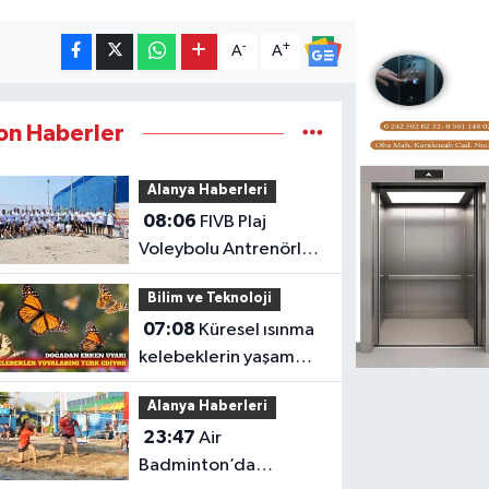
-
+
A
A
on Haberler
Alanya Haberleri
08:06
FIVB Plaj
Voleybolu Antrenörlük
Kursu Alanya'da
Bilim ve Teknoloji
başladı
07:08
Küresel ısınma
kelebeklerin yaşam
alanlarını değiştiriyor
Alanya Haberleri
23:47
Air
Badminton’da