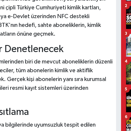
2
 çipli Türkiye Cumhuriyeti kimlik kartları,
eya e-Devlet üzerinden NFC destekli
TK'nın hedefi, sahte aboneliklerin, kimlik
n hatların önüne geçmek.
3
r Denetlenecek
lerinden biri de mevcut aboneliklerin düzenli
4
ciler, tüm abonelerin kimlik ve aktiflik
k. Gerçek kişi abonelerin yanı sıra kurumsal
gileri resmi kayıt sistemleri üzerinden
5
sıtlama
6
a bilgilerinde uyumsuzluk tespit edilen