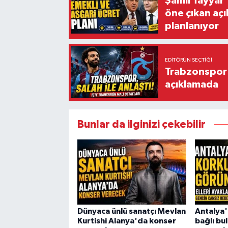
Şamil Tayyar
öne çıkan aç
planlanıyor
EDITÖRÜN SEÇTIĞI
Trabzonspor'
açıklamada
Bunlar da ilginizi çekebilir
Dünyaca ünlü sanatçı Mevlan
Antalya'
Kurtishi Alanya'da konser
bağlı bu