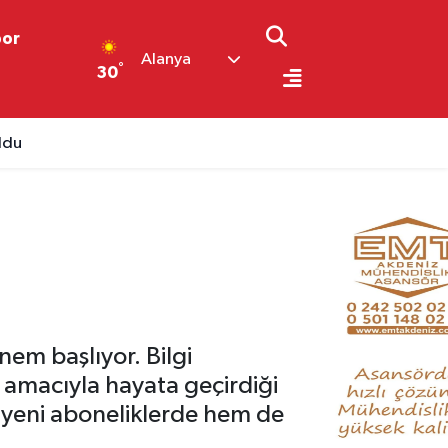
por
Alanya
°
30
ldu
nem başlıyor. Bilgi
k amacıyla hayata geçirdiği
yeni aboneliklerde hem de