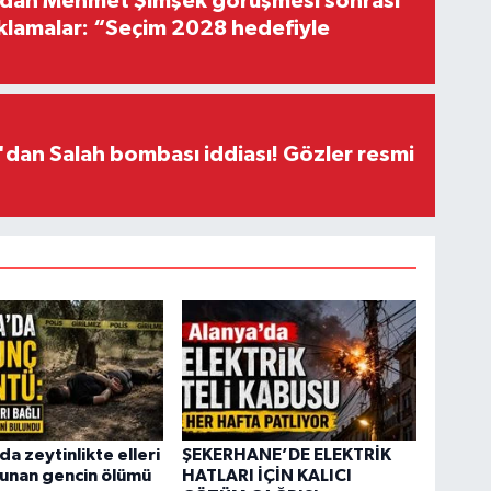
'dan Mehmet Şimşek görüşmesi sonrası
ıklamalar: “Seçim 2028 hedefiyle
dan Salah bombası iddiası! Gözler resmi
da zeytinlikte elleri
ŞEKERHANE’DE ELEKTRİK
lunan gencin ölümü
HATLARI İÇİN KALICI