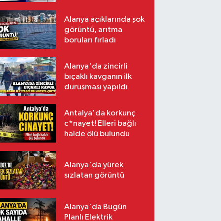
Alanya açıklarında şok
görüntü, arıtma
boruları fırladı
Alanya'da zincirli
bıçaklı kavganın ilk
duruşması yapıldı
Antalya'da korkunç
c*nayet! Elleri bağlı
halde ölü bulundu
Alanya'da yürek
sızlatan görüntü
Alanya'da Bugün
Planlı Elektrik