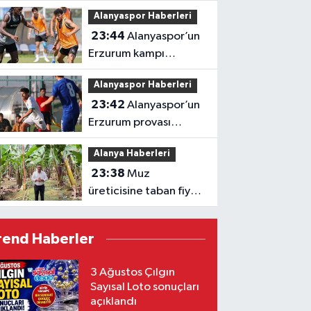
şampiyonluk heyecanı
Alanyaspor Haberleri
Alanya’da
23:44
Alanyaspor’un
Erzurum kampı
tamamlandı
Alanyaspor Haberleri
23:42
Alanyaspor’un
Erzurum provası
golsüz tamamlandı
Alanya Haberleri
23:38
Muz
üreticisine taban fiyat
müjdesi
rend Haberler
3 Ağustos Çılgın
Sayısal Loto sonuçları
açıklandı