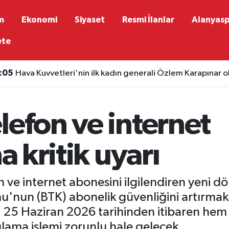
m
Ekonomi
Siyaset
Resmi İlanlar
Alanyas
ete
:05
Hava Kuvvetleri'nin ilk kadın generali Özlem Karapınar o
lefon ve internet
a kritik uyarı
 ve internet abonesini ilgilendiren yeni dö
umu'nun (BTK) abonelik güvenliğini artırma
25 Haziran 2026 tarihinden itibaren hem 
lama işlemi zorunlu hale gelecek.