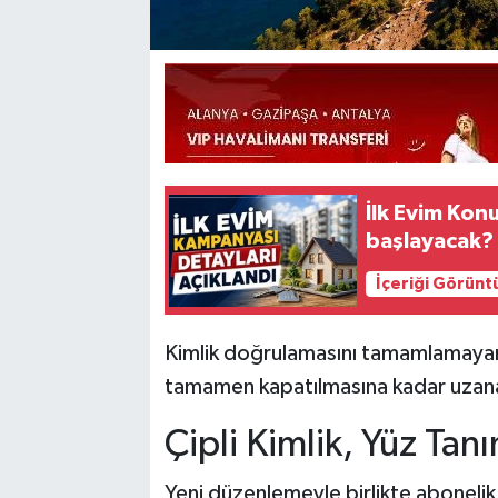
İlk Evim Kon
başlayacak? 
İçeriği Görünt
Kimlik doğrulamasını tamamlamayan a
tamamen kapatılmasına kadar uzana
Çipli Kimlik, Yüz Ta
Yeni düzenlemeyle birlikte abonelik 