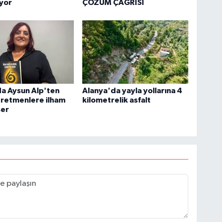
ıyor
ÇÖZÜM ÇAĞRISI
a Aysun Alp'ten
Alanya'da yayla yollarına 4
ğretmenlere ilham
kilometrelik asfalt
ser