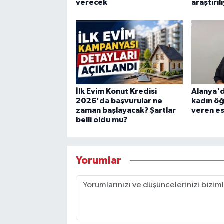
verecek
araştırıl
İlk Evim Konut Kredisi
Alanya'd
2026'da başvurular ne
kadın ö
zaman başlayacak? Şartlar
veren e
belli oldu mu?
Yorumlar