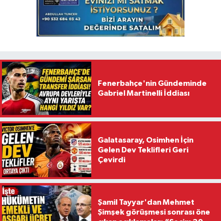
Fenerbahçe'nin Gündeminde
Gabriel Martinelli İddiası
Galatasaray, Osimhen İçin
Gelen Dev Teklifleri Geri
Çevirdi
Şamil Tayyar'dan Mehmet
Şimşek görüşmesi sonrası öne