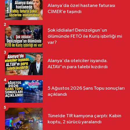
Alanya’da özel hastane faturası
CİMER’e taşındı
2
Şok iddialar! Denizolgun'un
ölümünde FETÖ ile Kuriş işbirliği mi
var?
3
Alanya'da otelciler isyanda.
ALTAV'ın para talebi kızdırdı
4
5 Ağustos 2026 Şans Topu sonuçları
açıklandı
5
Tünelde TIR kamyona çarptı: Kabin
koptu, 2 sürücü yaralandı