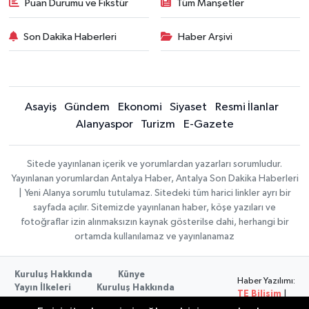
Puan Durumu ve Fikstür
Tüm Manşetler
Son Dakika Haberleri
Haber Arşivi
Asayiş
Gündem
Ekonomi
Siyaset
Resmi İlanlar
Alanyaspor
Turizm
E-Gazete
Sitede yayınlanan içerik ve yorumlardan yazarları sorumludur.
Yayınlanan yorumlardan Antalya Haber, Antalya Son Dakika Haberleri
| Yeni Alanya sorumlu tutulamaz. Sitedeki tüm harici linkler ayrı bir
sayfada açılır. Sitemizde yayınlanan haber, köşe yazıları ve
fotoğraflar izin alınmaksızın kaynak gösterilse dahi, herhangi bir
ortamda kullanılamaz ve yayınlanamaz
Kuruluş Hakkında
Künye
Haber Yazılımı:
Yayın İlkeleri
Kuruluş Hakkında
TE Bilişim
|
Düzeltme Politikası
Veri Politikası
Copyright ©