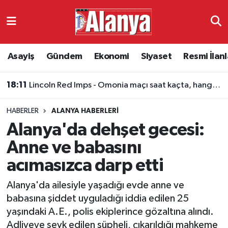
Asayiş
Antalya Nöbetçi Eczaneler
Asayiş
Gündem
Ekonomi
Siyaset
Resmi İlanl
Gündem
Antalya Hava Durumu
18:11
Lincoln Red Imps - Omonia maçı saat kaçta, hangi kanalda?
Ekonomi
Antalya Namaz Vakitleri
HABERLER
ALANYA HABERLERI
Siyaset
Antalya Trafik Yoğunluk Haritası
Alanya'da dehşet gecesi:
Resmi İlanlar
Süper Lig Puan Durumu ve Fikstür
Anne ve babasını
acımasızca darp etti
Alanyaspor
Tüm Manşetler
Alanya'da ailesiyle yaşadığı evde anne ve
Turizm
Son Dakika Haberleri
babasına şiddet uyguladığı iddia edilen 25
yaşındaki A.E., polis ekiplerince gözaltına alındı.
E-Gazete
Haber Arşivi
Adliyeye sevk edilen şüpheli, çıkarıldığı mahkeme