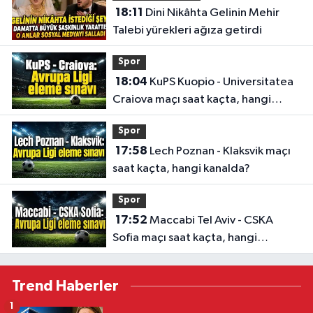
18:11
Dini Nikâhta Gelinin Mehir
Talebi yürekleri ağıza getirdi
Spor
18:04
KuPS Kuopio - Universitatea
Craiova maçı saat kaçta, hangi
kanalda?
Spor
17:58
Lech Poznan - Klaksvik maçı
saat kaçta, hangi kanalda?
Spor
17:52
Maccabi Tel Aviv - CSKA
Sofia maçı saat kaçta, hangi
kanalda?
Trend Haberler
1