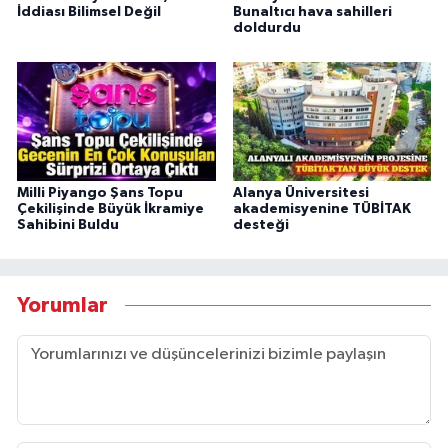
İddiası Bilimsel Değil
Bunaltıcı hava sahilleri
doldurdu
Milli Piyango Şans Topu
Alanya Üniversitesi
Çekilişinde Büyük İkramiye
akademisyenine TÜBİTAK
Sahibini Buldu
desteği
Yorumlar