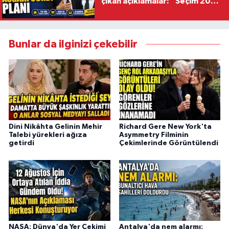
çıkan açıklamalar: “Seçim 2028
hedefiyle planlanıyor
Bunlar da ilginizi çekebilir
Dini Nikâhta Gelinin Mehir
Richard Gere New York'ta
Talebi yürekleri ağıza
Asymmetry Filminin
getirdi
Çekimlerinde Görüntülendi
NASA: Dünya'da Yer Çekimi
Antalya'da nem alarmı: