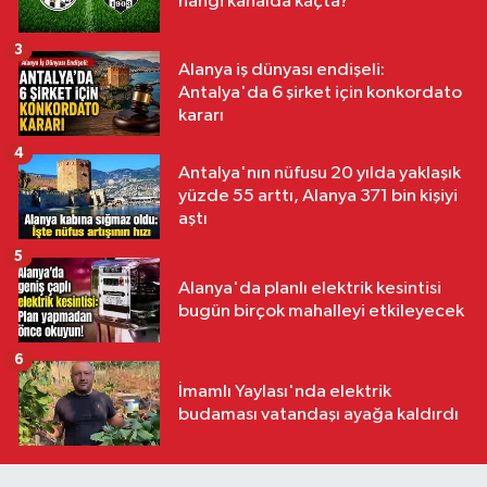
hangi kanalda kaçta?
3
Alanya iş dünyası endişeli:
Antalya'da 6 şirket için konkordato
kararı
4
Antalya'nın nüfusu 20 yılda yaklaşık
yüzde 55 arttı, Alanya 371 bin kişiyi
aştı
5
Alanya'da planlı elektrik kesintisi
bugün birçok mahalleyi etkileyecek
6
İmamlı Yaylası'nda elektrik
budaması vatandaşı ayağa kaldırdı