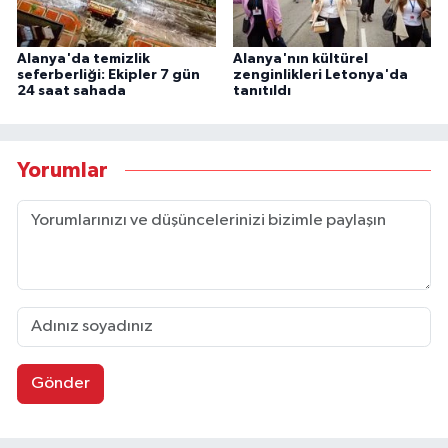
Alanya'da temizlik
Alanya'nın kültürel
seferberliği: Ekipler 7 gün
zenginlikleri Letonya'da
24 saat sahada
tanıtıldı
Yorumlar
Gönder