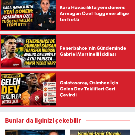
Kara Havacılıkta yeni dönem:
Armağan Özel Tuğgeneralliğe
terfi etti
Fenerbahçe'nin Gündeminde
Gabriel Martinelli İddiası
Galatasaray, Osimhen İçin
Gelen Dev Teklifleri Geri
Çevirdi
Bunlar da ilginizi çekebilir