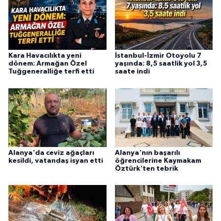
Kara Havacılıkta yeni
İstanbul-İzmir Otoyolu 7
dönem: Armağan Özel
yaşında: 8,5 saatlik yol 3,5
Tuğgeneralliğe terfi etti
saate indi
Alanya'da ceviz ağaçları
Alanya'nın başarılı
kesildi, vatandaş isyan etti
öğrencilerine Kaymakam
Öztürk'ten tebrik