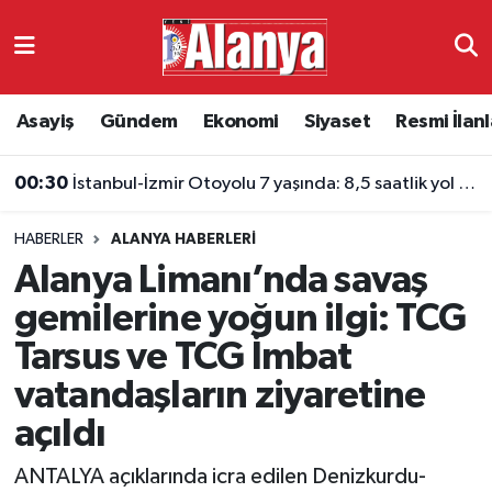
Asayiş
Antalya Nöbetçi Eczaneler
Asayiş
Gündem
Ekonomi
Siyaset
Resmi İlanl
Gündem
Antalya Hava Durumu
00:30
İstanbul-İzmir Otoyolu 7 yaşında: 8,5 saatlik yol 3,5 saate indi
Ekonomi
Antalya Namaz Vakitleri
HABERLER
ALANYA HABERLERI
Siyaset
Antalya Trafik Yoğunluk Haritası
Alanya Limanı’nda savaş
Resmi İlanlar
Süper Lig Puan Durumu ve Fikstür
gemilerine yoğun ilgi: TCG
Tarsus ve TCG İmbat
Alanyaspor
Tüm Manşetler
vatandaşların ziyaretine
Turizm
Son Dakika Haberleri
açıldı
E-Gazete
Haber Arşivi
ANTALYA açıklarında icra edilen Denizkurdu-