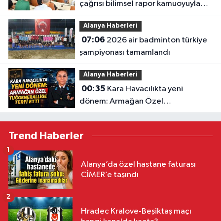
çağrısı bilimsel rapor kamuoyuyla
paylaşıldı: "akdeniz'i korumak
Alanya Haberleri
zorundayız"
07:06
2026 air badminton türkiye
şampiyonası tamamlandı
Alanya Haberleri
00:35
Kara Havacılıkta yeni
dönem: Armağan Özel
Tuğgeneralliğe terfi etti
Trend Haberler
1
Alanya’da özel hastane faturası
CİMER’e taşındı
2
Hradec Kralove-Beşiktaş maçı