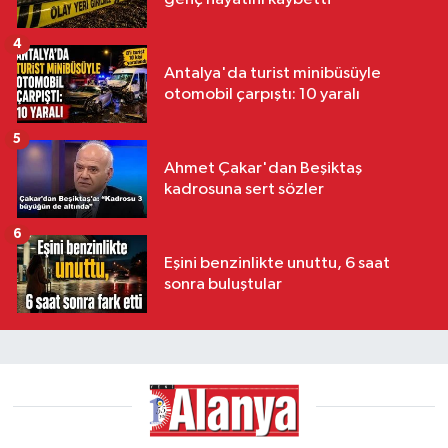
4
Antalya'da turist minibüsüyle
otomobil çarpıştı: 10 yaralı
5
Ahmet Çakar'dan Beşiktaş
kadrosuna sert sözler
6
Eşini benzinlikte unuttu, 6 saat
sonra buluştular