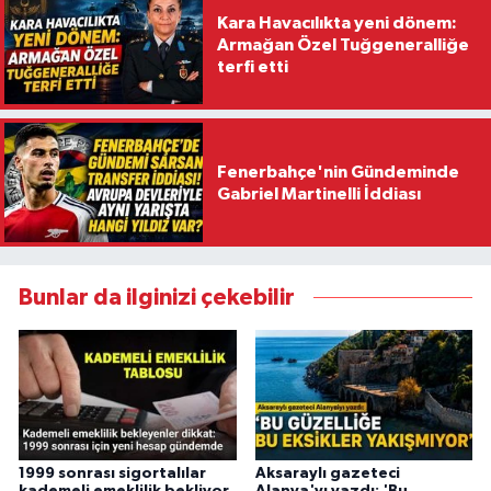
Kara Havacılıkta yeni dönem:
Armağan Özel Tuğgeneralliğe
terfi etti
Fenerbahçe'nin Gündeminde
Gabriel Martinelli İddiası
Bunlar da ilginizi çekebilir
1999 sonrası sigortalılar
Aksaraylı gazeteci