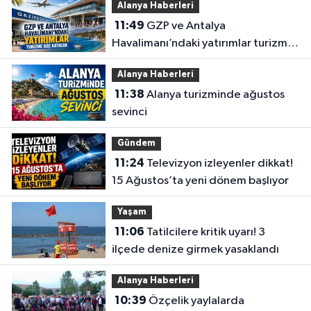
Alanya Haberleri
11:49
GZP ve Antalya
Havalimanı’ndaki yatırımlar turizme
güç katacak
Alanya Haberleri
11:38
Alanya turizminde ağustos
sevinci
Gündem
11:24
Televizyon izleyenler dikkat!
15 Ağustos’ta yeni dönem başlıyor
Yaşam
11:06
Tatilcilere kritik uyarı! 3
ilçede denize girmek yasaklandı
Alanya Haberleri
10:39
Özçelik yaylalarda