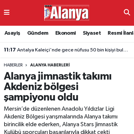
Asayiş
Antalya Nöbetçi Eczaneler
Asayiş
Gündem
Ekonomi
Siyaset
Resmi İlanl
Gündem
Antalya Hava Durumu
11:17
Antalya Kaleiçi'nde gece nüfusu 50 bin kişiyi buluyor
Ekonomi
Antalya Namaz Vakitleri
HABERLER
ALANYA HABERLERI
Siyaset
Antalya Trafik Yoğunluk Haritası
Alanya jimnastik takımı
Resmi İlanlar
Süper Lig Puan Durumu ve Fikstür
Akdeniz bölgesi
şampiyonu oldu
Alanyaspor
Tüm Manşetler
Mersin’de düzenlenen Anadolu Yıldızlar Ligi
Turizm
Son Dakika Haberleri
Akdeniz Bölgesi yarışmalarında Alanya takımı
birincilik elde ederken, Alanya Stars Jimnastik
E-Gazete
Haber Arşivi
Kulübü sporcuları başarılarıyla dikkat çekti