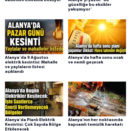
kademeli emeklilik bekliyor
Alanya'yı yazdı: 'Bu
güzelliğe bu eksikler
yakışmıyor'
Alanya'da 9 Ağustos
Alanya’da hafta sonu sıcak
elektrik kesintisi: Mahalle
ve nemli geçecek
ve yaylaların listesi
açıklandı
Alanya’da Planlı Elektrik
Alanya’nın her noktasında
Kesintisi: Çok Sayıda Bölge
kapsamlı temizlik harekatı
Etkilenecek