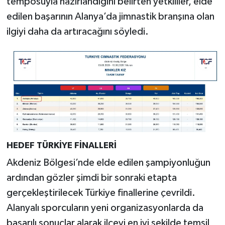
temposuyla hazırlandığını belirten yetkililer, elde
edilen başarının Alanya’da jimnastik branşına olan
ilgiyi daha da artıracağını söyledi.
HEDEF TÜRKİYE FİNALLERİ
Akdeniz Bölgesi’nde elde edilen şampiyonluğun
ardından gözler şimdi bir sonraki etapta
gerçekleştirilecek Türkiye finallerine çevrildi.
Alanyalı sporcuların yeni organizasyonlarda da
başarılı sonuçlar alarak ilçeyi en iyi şekilde temsil