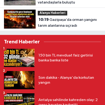
vatandaşlarla buluştu
Alanya Haberleri
10:19
Gazipaşa’da orman yangını
tarım alanlarına sıçradı
Trend Haberler
1
150 bin TL mevduat faiz getirisi
banka banka liste
2
Son dakika - Alanya'da korkutan
yangın
3
Antalya sahilinde kahreden olay: 2
genç hayatını kaybetti