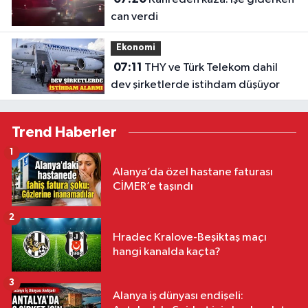
can verdi
Ekonomi
07:11
THY ve Türk Telekom dahil
dev şirketlerde istihdam düşüyor
Trend Haberler
1
Alanya’da özel hastane faturası
CİMER’e taşındı
2
Hradec Kralove-Beşiktaş maçı
hangi kanalda kaçta?
3
Alanya iş dünyası endişeli: