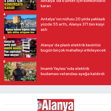
Antalya'da 6 şirket için konkordato
kararı
4
Antalya'nın nüfusu 20 yılda yaklaşık
yüzde 55 arttı, Alanya 371 bin kişiyi
aştı
5
Alanya'da planlı elektrik kesintisi
bugün birçok mahalleyi etkileyecek
6
İmamlı Yaylası'nda elektrik
budaması vatandaşı ayağa kaldırdı