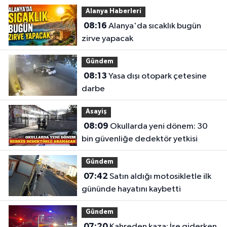
Alanya Haberleri
08:16
Alanya'da sıcaklık bugün
zirve yapacak
Gündem
08:13
Yasa dışı otopark çetesine
darbe
Asayiş
08:09
Okullarda yeni dönem: 30
bin güvenliğe dedektör yetkisi
Gündem
07:42
Satın aldığı motosikletle ilk
gününde hayatını kaybetti
Gündem
07:20
Kahreden kaza: İşe giderken