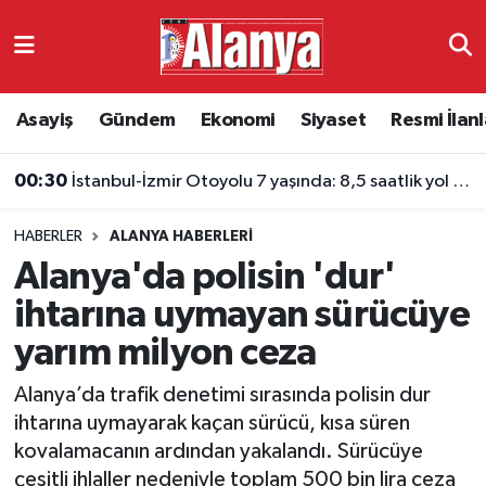
Asayiş
Antalya Nöbetçi Eczaneler
Asayiş
Gündem
Ekonomi
Siyaset
Resmi İlanl
Gündem
Antalya Hava Durumu
00:30
İstanbul-İzmir Otoyolu 7 yaşında: 8,5 saatlik yol 3,5 saate indi
Ekonomi
Antalya Namaz Vakitleri
HABERLER
ALANYA HABERLERI
Siyaset
Antalya Trafik Yoğunluk Haritası
Alanya'da polisin 'dur'
Resmi İlanlar
Süper Lig Puan Durumu ve Fikstür
ihtarına uymayan sürücüye
yarım milyon ceza
Alanyaspor
Tüm Manşetler
Alanya’da trafik denetimi sırasında polisin dur
Turizm
Son Dakika Haberleri
ihtarına uymayarak kaçan sürücü, kısa süren
kovalamacanın ardından yakalandı. Sürücüye
E-Gazete
Haber Arşivi
çeşitli ihlaller nedeniyle toplam 500 bin lira ceza