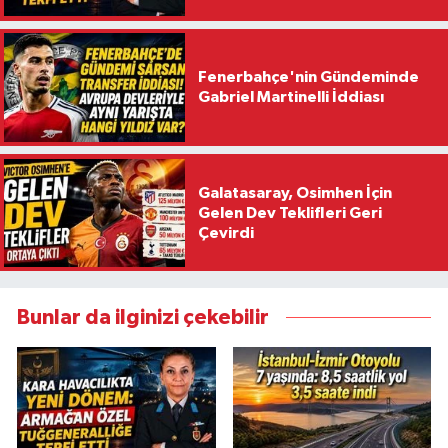
Fenerbahçe'nin Gündeminde
Gabriel Martinelli İddiası
Galatasaray, Osimhen İçin
Gelen Dev Teklifleri Geri
Çevirdi
Bunlar da ilginizi çekebilir