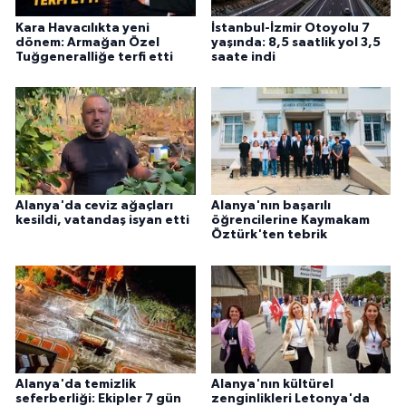
Kara Havacılıkta yeni
İstanbul-İzmir Otoyolu 7
dönem: Armağan Özel
yaşında: 8,5 saatlik yol 3,5
Tuğgeneralliğe terfi etti
saate indi
Alanya'da ceviz ağaçları
Alanya'nın başarılı
kesildi, vatandaş isyan etti
öğrencilerine Kaymakam
Öztürk'ten tebrik
Alanya'da temizlik
Alanya'nın kültürel
seferberliği: Ekipler 7 gün
zenginlikleri Letonya'da