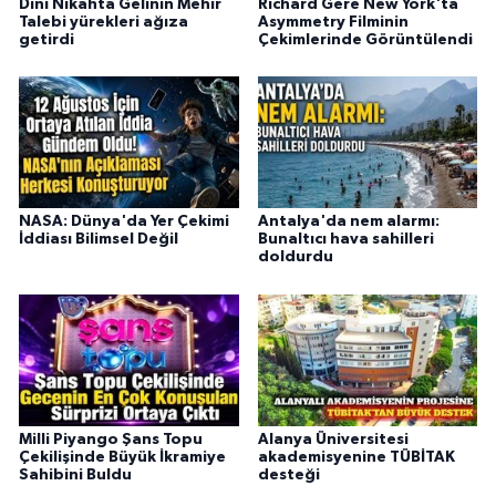
Dini Nikâhta Gelinin Mehir
Richard Gere New York'ta
Talebi yürekleri ağıza
Asymmetry Filminin
getirdi
Çekimlerinde Görüntülendi
NASA: Dünya'da Yer Çekimi
Antalya'da nem alarmı:
İddiası Bilimsel Değil
Bunaltıcı hava sahilleri
doldurdu
Milli Piyango Şans Topu
Alanya Üniversitesi
Çekilişinde Büyük İkramiye
akademisyenine TÜBİTAK
Sahibini Buldu
desteği