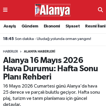
Asayiş
Antalya Nöbetçi Eczaneler
Asayiş
Gündem
Ekonomi
Siyaset
Resmi İlanl
Gündem
Antalya Hava Durumu
18:21
Alanya iş dünyası endişeli: Antalya'da 6 şirket için konkordato kararı
Ekonomi
Antalya Namaz Vakitleri
HABERLER
ALANYA HABERLERI
Siyaset
Antalya Trafik Yoğunluk Haritası
Alanya 16 Mayıs 2026
Resmi İlanlar
Süper Lig Puan Durumu ve Fikstür
Hava Durumu: Hafta Sonu
Planı Rehberi
Alanyaspor
Tüm Manşetler
16 Mayıs 2026 Cumartesi günü Alanya'da hava
Turizm
Son Dakika Haberleri
25 derece ve parçalı bulutlu geçiyor. Hafta sonu
plaj, turizm ve tarım planlaması için güncel
E-Gazete
Haber Arşivi
detaylar.