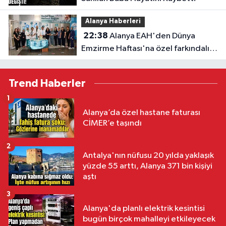
Alanya Haberleri
22:38
Alanya EAH'den Dünya
Emzirme Haftası'na özel farkındalık
etkinliği
Trend Haberler
1
Alanya’da özel hastane faturası
CİMER’e taşındı
2
Antalya'nın nüfusu 20 yılda yaklaşık
yüzde 55 arttı, Alanya 371 bin kişiyi
aştı
3
Alanya'da planlı elektrik kesintisi
bugün birçok mahalleyi etkileyecek