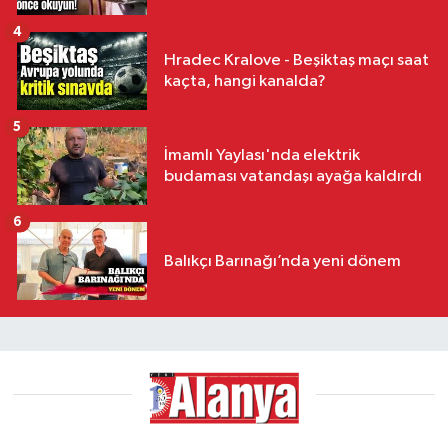
4
Hradec Kralove - Beşiktaş maçı saat
kaçta, hangi kanalda?
5
İmamlı Yaylası'nda elektrik
budaması vatandaşı ayağa kaldırdı
6
Balıkçı Barınağı’nda yeni dönem