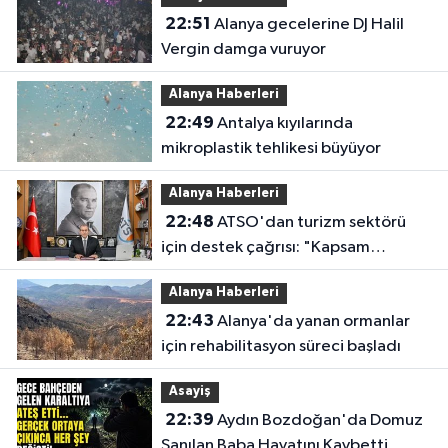
22:51
Alanya gecelerine DJ Halil
Vergin damga vuruyor
Alanya Haberleri
22:49
Antalya kıyılarında
mikroplastik tehlikesi büyüyor
Alanya Haberleri
22:48
ATSO'dan turizm sektörü
için destek çağrısı: "Kapsam
genişletilmeli"
Alanya Haberleri
22:43
Alanya'da yanan ormanlar
için rehabilitasyon süreci başladı
Asayiş
22:39
Aydın Bozdoğan'da Domuz
Sanılan Baba Hayatını Kaybetti