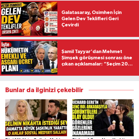
Galatasaray, Osimhen İçin
Gelen Dev Teklifleri Geri
Çevirdi
Şamil Tayyar'dan Mehmet
Şimşek görüşmesi sonrası öne
çıkan açıklamalar: “Seçim 2028
hedefiyle planlanıyor
Bunlar da ilginizi çekebilir