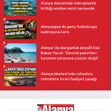
Alanya denizinde mikroplastik
kirliliği endişe verici seviyede
4
Alanyaspor iki genç futbolcuyu
kadrosuna kattı
5
Alanya'da durgunluk sinyali! Eski
Bakan Yücel: 'Destek paketleri
turizmin sorununa çözüm değil'
6
Alanya İskelesi’nde ruhsatsız
teknelere ticari faaliyet yasağı