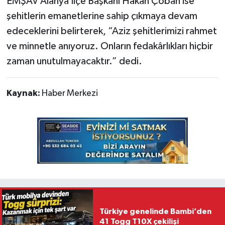
EMŞAV Alanya İlçe Başkanı Hakan Çoban ise
şehitlerin emanetlerine sahip çıkmaya devam
edeceklerini belirterek, “Aziz şehitlerimizi rahmet
ve minnetle anıyoruz. Onların fedakârlıkları hiçbir
zaman unutulmayacaktır.” dedi.
Kaynak:
Haber Merkezi
Türkiye genelinde Bambi’den
41 Togg T10X çekilişi