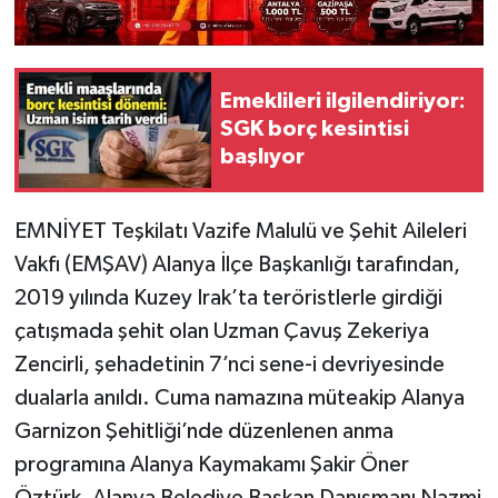
Emeklileri ilgilendiriyor:
SGK borç kesintisi
başlıyor
EMNİYET Teşkilatı Vazife Malulü ve Şehit Aileleri
Vakfı (EMŞAV) Alanya İlçe Başkanlığı tarafından,
2019 yılında Kuzey Irak’ta teröristlerle girdiği
çatışmada şehit olan Uzman Çavuş Zekeriya
Zencirli, şehadetinin 7’nci sene-i devriyesinde
dualarla anıldı. Cuma namazına müteakip Alanya
Garnizon Şehitliği’nde düzenlenen anma
programına Alanya Kaymakamı Şakir Öner
Öztürk, Alanya Belediye Başkan Danışmanı Nazmi