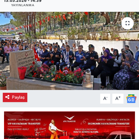
15.05.2026 - 14:39
YAYINLANMA
Paylaş
-
+
A
A