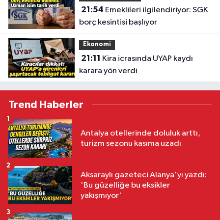
21:54
Emeklileri ilgilendiriyor: SGK
borç kesintisi başlıyor
Ekonomi
21:11
Kira icrasında UYAP kaydı
karara yön verdi
Trend Haberler
1
Antalya otellerinde doluluk arttı,
turizm sezonu kasıma uzadı
2
Aksaraylı gazeteci Alanya'yı yazdı:
'Bu güzelliğe bu eksikler
yakışmıyor'
3