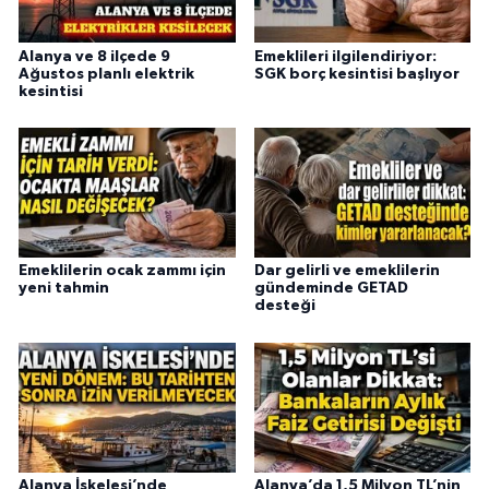
Alanya ve 8 ilçede 9
Emeklileri ilgilendiriyor:
Ağustos planlı elektrik
SGK borç kesintisi başlıyor
kesintisi
Emeklilerin ocak zammı için
Dar gelirli ve emeklilerin
yeni tahmin
gündeminde GETAD
desteği
Alanya İskelesi’nde
Alanya’da 1,5 Milyon TL’nin