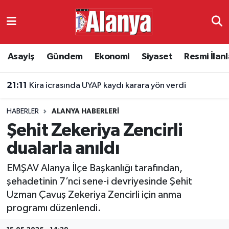
Asayiş
Antalya Nöbetçi Eczaneler
Asayiş
Gündem
Ekonomi
Siyaset
Resmi İlanl
Gündem
Antalya Hava Durumu
21:11
Kira icrasında UYAP kaydı karara yön verdi
Ekonomi
Antalya Namaz Vakitleri
HABERLER
ALANYA HABERLERI
Siyaset
Antalya Trafik Yoğunluk Haritası
Şehit Zekeriya Zencirli
Resmi İlanlar
Süper Lig Puan Durumu ve Fikstür
dualarla anıldı
EMŞAV Alanya İlçe Başkanlığı tarafından,
Alanyaspor
Tüm Manşetler
şehadetinin 7’nci sene-i devriyesinde Şehit
Uzman Çavuş Zekeriya Zencirli için anma
Turizm
Son Dakika Haberleri
programı düzenlendi.
E-Gazete
Haber Arşivi