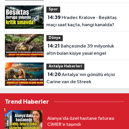
Spor
14:39
Hradec Kralove - Beşiktaş
maçı saat kaçta, hangi kanalda?
Dünya
14:21
Bahçesinde 39 milyonluk
altın bulan kişiye yasal engel
Antalya Haberleri
14:20
Antalya'nın gönüllü elçisi
Carine van de Streek
Trend Haberler
1
Alanya’da özel hastane faturası
CİMER’e taşındı