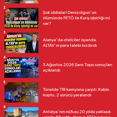
2
Şok iddialar! Denizolgun'un
ölümünde FETÖ ile Kuriş işbirliği mi
var?
3
Alanya'da otelciler isyanda.
ALTAV'ın para talebi kızdırdı
4
5 Ağustos 2026 Şans Topu sonuçları
açıklandı
5
Tünelde TIR kamyona çarptı: Kabin
koptu, 2 sürücü yaralandı
6
Antalya'nın nüfusu 20 yılda yaklaşık