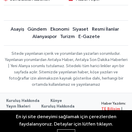
Asayiş
Gündem
Ekonomi
Siyaset
Resmi İlanlar
Alanyaspor
Turizm
E-Gazete
Sitede yayınlanan içerik ve yorumlardan yazarları sorumludur.
Yayınlanan yorumlardan Antalya Haber, Antalya Son Dakika Haberleri
| Yeni Alanya sorumlu tutulamaz. Sitedeki tüm harici linkler ayrı bir
sayfada açılır. Sitemizde yayınlanan haber, köşe yazıları ve
fotoğraflar izin alınmaksızın kaynak gösterilse dahi, herhangi bir
ortamda kullanılamaz ve yayınlanamaz
Kuruluş Hakkında
Künye
Haber Yazılımı:
Yayın İlkeleri
Kuruluş Hakkında
TE Bilişim
|
Düzeltme Politikası
Veri Politikası
Copyright ©
En iyi site deneyimi sağlamak için çerezlerden
Kullanım Şartları
2026
faydalanıyoruz. Detaylar için lütfen tıklayın.