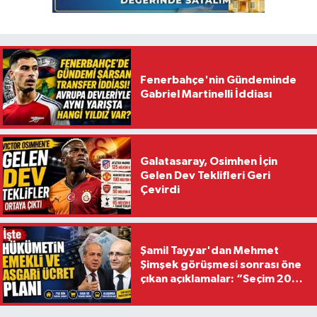
Fenerbahçe'nin Gündeminde
Gabriel Martinelli İddiası
Galatasaray, Osimhen İçin
Gelen Dev Teklifleri Geri
Çevirdi
Şamil Tayyar'dan Mehmet
Şimşek görüşmesi sonrası öne
çıkan açıklamalar: “Seçim 2028
hedefiyle planlanıyor