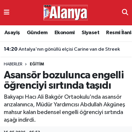
Asayiş
Antalya Nöbetçi Eczaneler
Asayiş
Gündem
Ekonomi
Siyaset
Resmi İlanl
Gündem
Antalya Hava Durumu
14:20
Antalya'nın gönüllü elçisi Carine van de Streek
Ekonomi
Antalya Namaz Vakitleri
HABERLER
EĞITIM
Siyaset
Antalya Trafik Yoğunluk Haritası
Asansör bozulunca engelli
Resmi İlanlar
Süper Lig Puan Durumu ve Fikstür
öğrenciyi sırtında taşıdı
Bakyapı Hacı Ali Bakgör Ortaokulu'nda asansör
Alanyaspor
Tüm Manşetler
arızalanınca, Müdür Yardımcısı Abdullah Akgüneş
mahsur kalan bedensel engelli öğrenciyi sırtında
Turizm
Son Dakika Haberleri
aşağı indirdi.
E-Gazete
Haber Arşivi