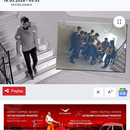
16.05.2026 - 05:53
YAYINLANMA
Paylaş
-
+
A
A