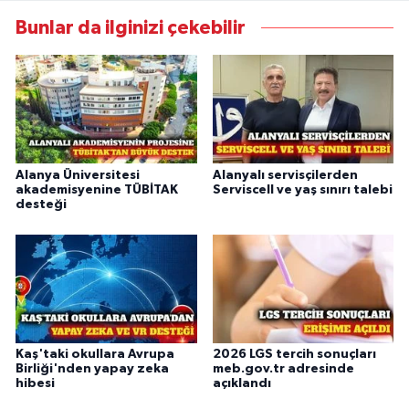
Bunlar da ilginizi çekebilir
Alanya Üniversitesi
Alanyalı servisçilerden
akademisyenine TÜBİTAK
Serviscell ve yaş sınırı talebi
desteği
Kaş'taki okullara Avrupa
2026 LGS tercih sonuçları
Birliği'nden yapay zeka
meb.gov.tr adresinde
hibesi
açıklandı