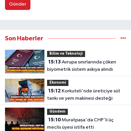
Gönder
Son Haberler
Bilim ve Teknoloji
15:13
Avrupa sınırlarında çöken
biyometrik sistem askıya alındı
Ekonomi
15:12
Korkuteli'nde üreticiye süt
tankı ve yem makinesi desteği
Gündem
15:10
Muratpaşa'da CHP'li üç
meclis üyesi istifa etti