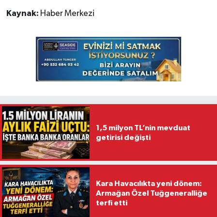
Kaynak:
Haber Merkezi
1,5 milyon TL’nin mevduat
getirisi değişti
Kara Havacılıkta yeni dönem:
Armağan Özel Tuğgeneralliğe
terfi etti