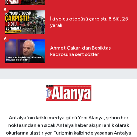
5
İki yolcu otobüsü çarpıştı, 8 ölü, 25
yaralı
6
Ahmet Çakar'dan Beşiktaş
kadrosuna sert sözler
Antalya'nın köklü medya gücü Yeni Alanya, şehrin her
noktasından en sıcak Antalya haber akışını anlık olarak
okurlarına ulaştırıyor. Turizmin kalbinde yaşanan Antalya