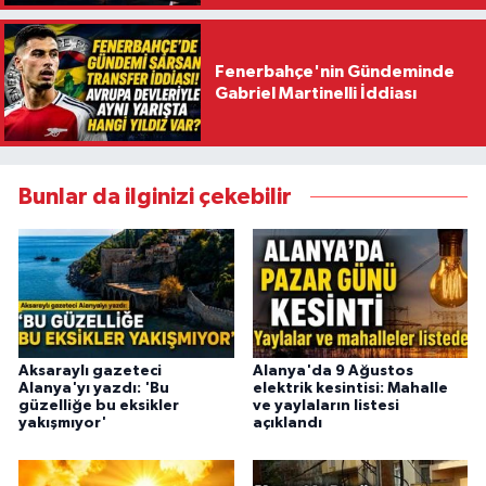
Fenerbahçe'nin Gündeminde
Gabriel Martinelli İddiası
Bunlar da ilginizi çekebilir
Aksaraylı gazeteci
Alanya'da 9 Ağustos
Alanya'yı yazdı: 'Bu
elektrik kesintisi: Mahalle
güzelliğe bu eksikler
ve yaylaların listesi
yakışmıyor'
açıklandı