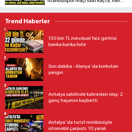
İstanbulspor maçı saat kaçta, hangi
kanalda?
Trend Haberler
1
150 bin TL mevduat faiz getirisi
banka banka liste
2
Son dakika - Alanya'da korkutan
yangın
3
Antalya sahilinde kahreden olay: 2
genç hayatını kaybetti
4
Antalya'da turist minibüsüyle
otomobil çarpıştı: 10 yaralı