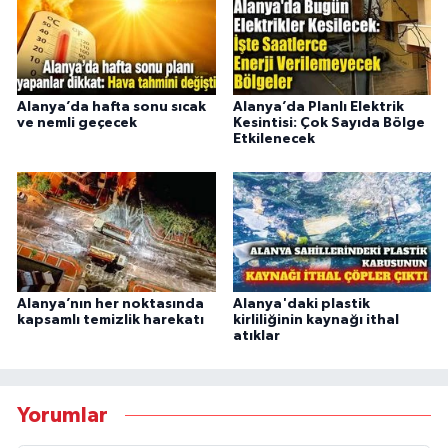
Alanya’da hafta sonu sıcak
Alanya’da Planlı Elektrik
ve nemli geçecek
Kesintisi: Çok Sayıda Bölge
Etkilenecek
Alanya’nın her noktasında
Alanya'daki plastik
kapsamlı temizlik harekatı
kirliliğinin kaynağı ithal
atıklar
Yorumlar