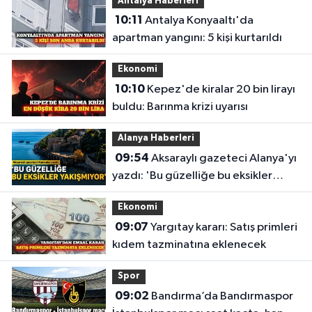
Antalya Haberleri
10:11
Antalya Konyaaltı'da
apartman yangını: 5 kişi kurtarıldı
Ekonomi
10:10
Kepez'de kiralar 20 bin lirayı
buldu: Barınma krizi uyarısı
Alanya Haberleri
09:54
Aksaraylı gazeteci Alanya'yı
yazdı: 'Bu güzelliğe bu eksikler
yakışmıyor'
Ekonomi
09:07
Yargıtay kararı: Satış primleri
kıdem tazminatına eklenecek
Spor
09:02
Bandırma’da Bandırmaspor