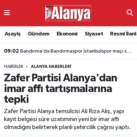
Asayiş
Antalya Nöbetçi Eczaneler
Asayiş
Gündem
Ekonomi
Siyaset
Resmi İlanl
Gündem
Antalya Hava Durumu
09:02
Bandırma’da Bandırmaspor İstanbulspor maçı saat kaçta, hangi kanalda?
Ekonomi
Antalya Namaz Vakitleri
HABERLER
ALANYA HABERLERI
Siyaset
Antalya Trafik Yoğunluk Haritası
Zafer Partisi Alanya'dan
Resmi İlanlar
Süper Lig Puan Durumu ve Fikstür
imar affı tartışmalarına
tepki
Alanyaspor
Tüm Manşetler
Zafer Partisi Alanya temsilcisi Ali Rıza Alış, yapı
Turizm
Son Dakika Haberleri
kayıt belgesi süre uzatımının yeni bir imar affı
olmadığını belirterek planlı şehircilik çağrısı yaptı.
E-Gazete
Haber Arşivi