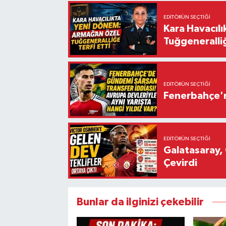
EDITÖRÜN SEÇTIĞI
Kara Havacıl
Tuğgeneralliğ
EDITÖRÜN SEÇTIĞI
Fenerbahçe'n
EDITÖRÜN SEÇTIĞI
Galatasaray, 
Çevirdi
Bunlar da ilginizi çekebilir