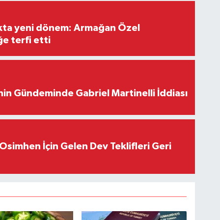
ıkta yeni dönem: Armağan Özel
e terfi etti
in Gündeminde Gabriel Martinelli İddiası
Osimhen İçin Gelen Dev Teklifleri Geri