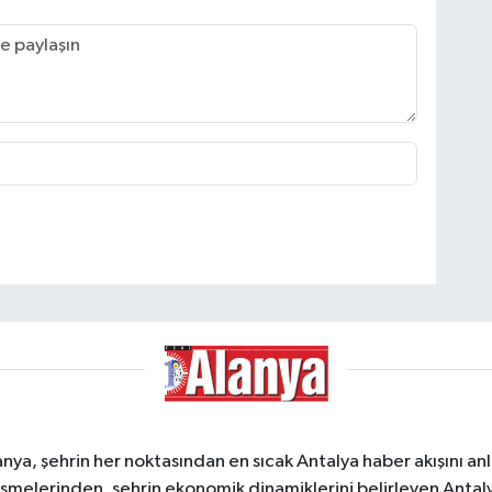
a, şehrin her noktasından en sıcak Antalya haber akışını anlık
şmelerinden, şehrin ekonomik dinamiklerini belirleyen Antalya