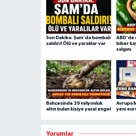
Son Dakika: Şam'da bombalı
ABD'de 
saldırı! Ölü ve yaralılar var
biber ka
salgını
Bahçesinde 39 milyonluk
Avrupa 
altın bulan kişiye yasal engel
yeni euro
Yorumlar