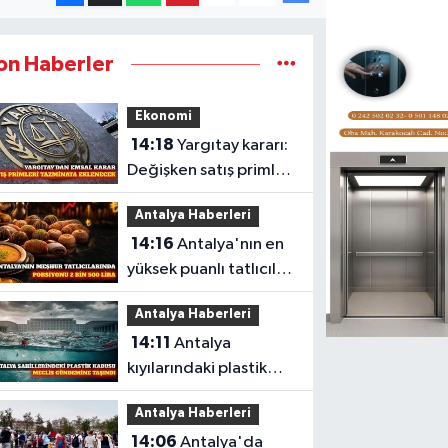
on Haberler
Ekonomi
14:18
Yargıtay kararı:
Değişken satış primleri
tazminata eklenecek
Antalya Haberleri
14:16
Antalya'nın en
yüksek puanlı tatlıcıları
ve 2026 fiyatları
Antalya Haberleri
14:11
Antalya
kıyılarındaki plastik
kirliliği meclise taşındı
Antalya Haberleri
14:06
Antalya'da