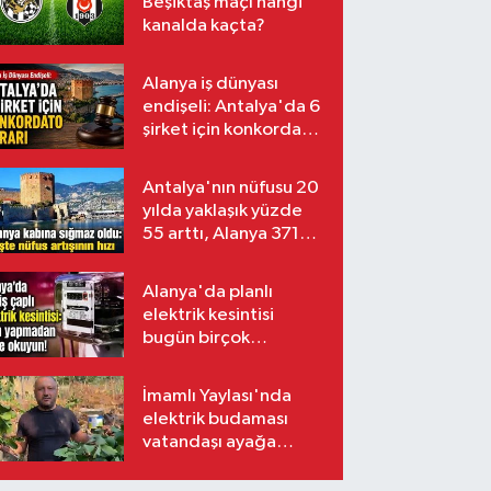
Beşiktaş maçı hangi
kanalda kaçta?
Alanya iş dünyası
endişeli: Antalya'da 6
şirket için konkordato
kararı
Antalya'nın nüfusu 20
yılda yaklaşık yüzde
55 arttı, Alanya 371
bin kişiyi aştı
Alanya'da planlı
elektrik kesintisi
bugün birçok
mahalleyi etkileyecek
İmamlı Yaylası'nda
elektrik budaması
vatandaşı ayağa
kaldırdı