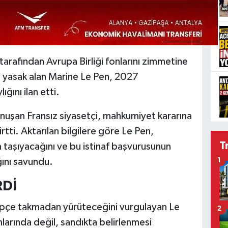
rafından Avrupa Birliği fonlarını zimmetine
i yasak alan Marine Le Pen, 2027
ğını ilan etti.
konuşan Fransız siyasetçi, mahkumiyet kararına
tti. Aktarılan bilgilere göre Le Pen,
T
a taşıyacağını ve bu istinaf başvurusunun
ğını savundu.
1
RDİ
epçe takmadan yürüteceğini vurgulayan Le
2
larında değil, sandıkta belirlenmesi