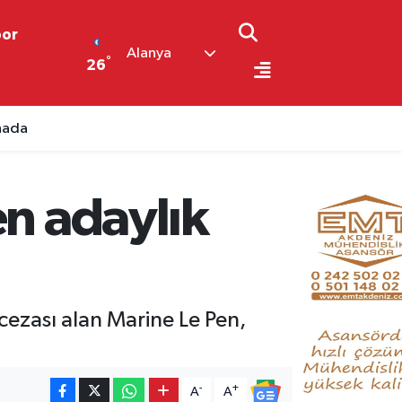
por
Alanya
°
26
ahada
en adaylık
cezası alan Marine Le Pen,
-
+
A
A