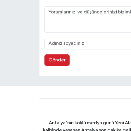
Gönder
Antalya'nın köklü medya gücü Yeni Alany
kalbinde yaşanan Antalya son dakika geli