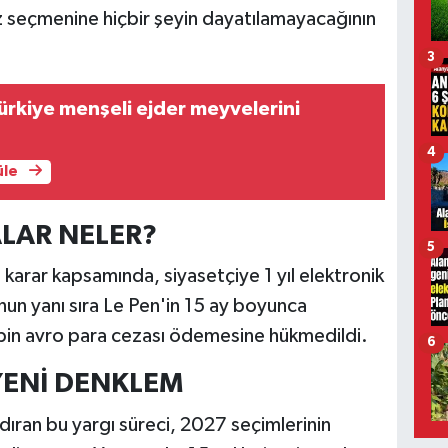
ız seçmenine hiçbir şeyin dayatılamayacağının
3
ürkiye menşeli ejder meyvelerini
4
üle
ALAR NELER?
5
karar kapsamında, siyasetçiye 1 yıl elektronik
unun yanı sıra Le Pen'in 15 ay boyunca
bin avro para cezası ödemesine hükmedildi.
6
YENİ DENKLEM
dıran bu yargı süreci, 2027 seçimlerinin