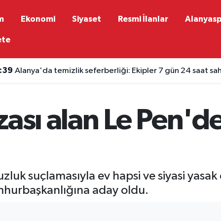
m
Ekonomi
Siyaset
Resmi İlanlar
Alanyas
ete
:39
Alanya'da temizlik seferberliği: Ekipler 7 gün 24 saat s
zası alan Le Pen'd
zluk suçlamasıyla ev hapsi ve siyasi yasak 
mhurbaşkanlığına aday oldu.