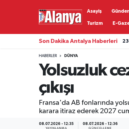
Asayiş
Günde
Asayiş
Antalya Nöbetçi Eczaneler
Turizm
E-Gaz
Gündem
Antalya Hava Durumu
Son Dakika Antalya Haberleri
23
Ekonomi
Antalya Namaz Vakitleri
HABERLER
DÜNYA
Yolsuzluk ce
Siyaset
Antalya Trafik Yoğunluk Haritası
Resmi İlanlar
Süper Lig Puan Durumu ve Fikstür
çıkışı
Alanyaspor
Tüm Manşetler
Fransa'da AB fonlarında yolsu
Turizm
Son Dakika Haberleri
karara itiraz ederek 2027 cu
08.07.2026 - 12:35
08.07.2026 - 12:36
E-Gazete
Haber Arşivi
YAYINLANMA
GÜNCELLEME