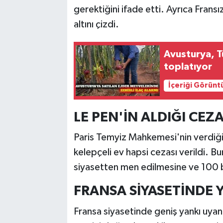
gerektiğini ifade etti. Ayrıca Frans
altını çizdi.
Avusturya, T
toplatıyor
İçeriği Görünt
LE PEN'İN ALDIĞI CEZ
Paris Temyiz Mahkemesi'nin verdiği 
kelepçeli ev hapsi cezası verildi. B
siyasetten men edilmesine ve 100 
FRANSA SİYASETİNDE 
Fransa siyasetinde geniş yankı uyan