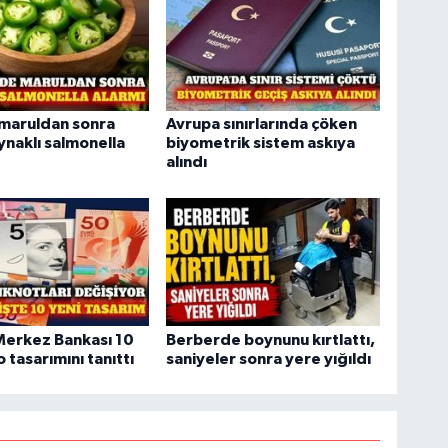
maruldan sonra
Avrupa sınırlarında çöken
ynaklı salmonella
biyometrik sistem askıya
alındı
Merkez Bankası 10
Berberde boynunu kırtlattı,
 tasarımını tanıttı
saniyeler sonra yere yığıldı