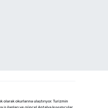
 olarak okurlarına ulaştırıyor. Turizmin
 iş ilanları ve güncel Antalya kuyumcular