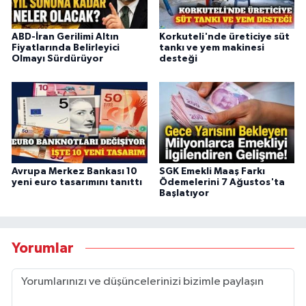
ABD-İran Gerilimi Altın
Korkuteli'nde üreticiye süt
Fiyatlarında Belirleyici
tankı ve yem makinesi
Olmayı Sürdürüyor
desteği
Avrupa Merkez Bankası 10
SGK Emekli Maaş Farkı
yeni euro tasarımını tanıttı
Ödemelerini 7 Ağustos'ta
Başlatıyor
Yorumlar