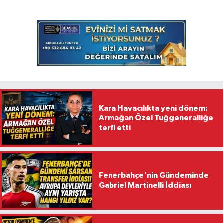
Kara Havacılıkta yeni dönem:
Armağan Özel Tuğgeneralliğe
terfi etti
Fenerbahçe'nin Gündeminde
Gabriel Martinelli İddiası