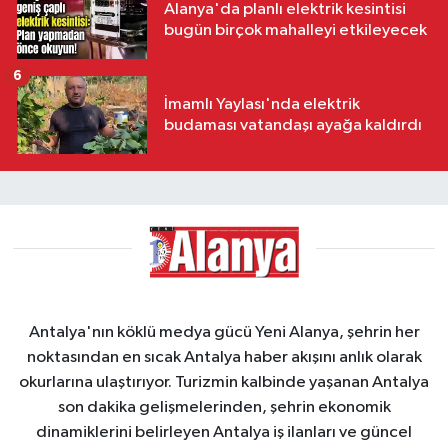
Alanya'da planlı elektrik kesintisi
bugün birçok mahalleyi etkileyecek
6
İmamlı Yaylası'nda elektrik
budaması vatandaşı ayağa kaldırdı
Antalya'nın köklü medya gücü Yeni Alanya, şehrin her
noktasından en sıcak Antalya haber akışını anlık olarak
okurlarına ulaştırıyor. Turizmin kalbinde yaşanan Antalya
son dakika gelişmelerinden, şehrin ekonomik
dinamiklerini belirleyen Antalya iş ilanları ve güncel