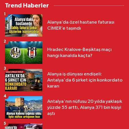
Trend Haberler
1
Alanya’da özel hastane faturası
CİMER’e taşındı
2
Hradec Kralove-Beşiktaş maçı
hangi kanalda kaçta?
3
Alanya iş dünyası endişeli:
Antalya'da 6 şirket için konkordato
kararı
4
Antalya'nın nüfusu 20 yılda yaklaşık
yüzde 55 arttı, Alanya 371 bin kişiyi
aştı
5