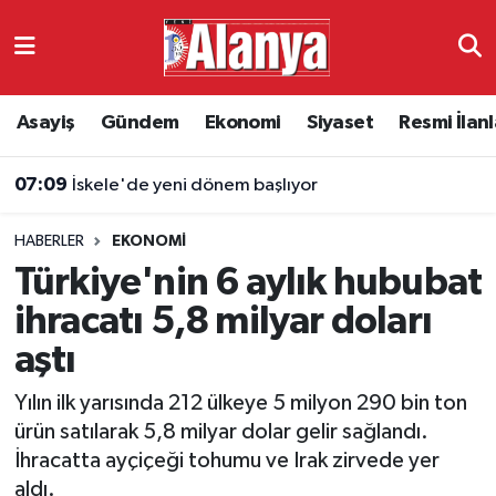
Asayiş
Antalya Nöbetçi Eczaneler
Asayiş
Gündem
Ekonomi
Siyaset
Resmi İlanl
Gündem
Antalya Hava Durumu
07:09
İskele'de yeni dönem başlıyor
Ekonomi
Antalya Namaz Vakitleri
HABERLER
EKONOMI
Siyaset
Antalya Trafik Yoğunluk Haritası
Türkiye'nin 6 aylık hububat
Resmi İlanlar
Süper Lig Puan Durumu ve Fikstür
ihracatı 5,8 milyar doları
aştı
Alanyaspor
Tüm Manşetler
Yılın ilk yarısında 212 ülkeye 5 milyon 290 bin ton
Turizm
Son Dakika Haberleri
ürün satılarak 5,8 milyar dolar gelir sağlandı.
İhracatta ayçiçeği tohumu ve Irak zirvede yer
E-Gazete
Haber Arşivi
aldı.