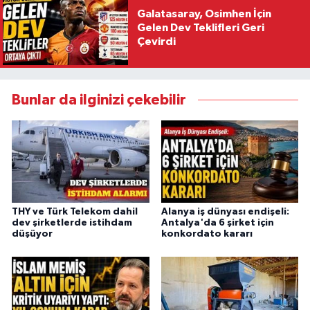
Galatasaray, Osimhen İçin
Gelen Dev Teklifleri Geri
Çevirdi
Bunlar da ilginizi çekebilir
THY ve Türk Telekom dahil
Alanya iş dünyası endişeli:
dev şirketlerde istihdam
Antalya'da 6 şirket için
düşüyor
konkordato kararı