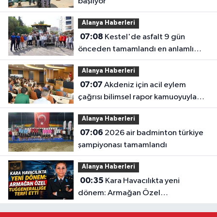
başlıyor
Alanya Haberleri
07:08
Kestel'de asfalt 9 gün
önceden tamamlandı en anlamlı
teşekkür iş makinesinin üzerine
Alanya Haberleri
bırakıldı
07:07
Akdeniz için acil eylem
çağrısı bilimsel rapor kamuoyuyla
paylaşıldı: "akdeniz'i korumak
Alanya Haberleri
zorundayız"
07:06
2026 air badminton türkiye
şampiyonası tamamlandı
Alanya Haberleri
00:35
Kara Havacılıkta yeni
dönem: Armağan Özel
Tuğgeneralliğe terfi etti