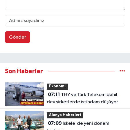
Gönder
Son Haberler
Ekonomi
07:11
THY ve Türk Telekom dahil
dev şirketlerde istihdam düşüyor
Alanya Haberleri
07:09
İskele'de yeni dönem