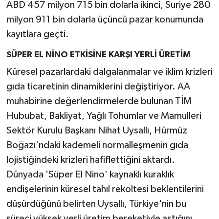
ABD 457 milyon 715 bin dolarla ikinci, Suriye 280
milyon 911 bin dolarla üçüncü pazar konumunda
kayıtlara geçti.
SÜPER EL NİNO ETKİSİNE KARŞI YERLİ ÜRETİM
Küresel pazarlardaki dalgalanmalar ve iklim krizleri
gıda ticaretinin dinamiklerini değiştiriyor. AA
muhabirine değerlendirmelerde bulunan TİM
Hububat, Bakliyat, Yağlı Tohumlar ve Mamulleri
Sektör Kurulu Başkanı Nihat Uysallı, Hürmüz
Boğazı'ndaki kademeli normalleşmenin gıda
lojistiğindeki krizleri hafiflettiğini aktardı.
Dünyada 'Süper El Nino' kaynaklı kuraklık
endişelerinin küresel tahıl rekoltesi beklentilerini
düşürdüğünü belirten Uysallı, Türkiye'nin bu
süreci yüksek yerli üretim bereketiyle aştığını