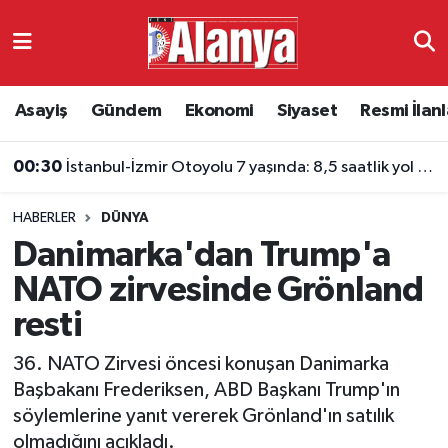
Asayiş
Antalya Nöbetçi Eczaneler
Asayiş
Gündem
Ekonomi
Siyaset
Resmi İlanl
Gündem
Antalya Hava Durumu
00:30
İstanbul-İzmir Otoyolu 7 yaşında: 8,5 saatlik yol 3,5 saate indi
Ekonomi
Antalya Namaz Vakitleri
HABERLER
DÜNYA
Siyaset
Antalya Trafik Yoğunluk Haritası
Danimarka'dan Trump'a
Resmi İlanlar
Süper Lig Puan Durumu ve Fikstür
NATO zirvesinde Grönland
resti
Alanyaspor
Tüm Manşetler
36. NATO Zirvesi öncesi konuşan Danimarka
Turizm
Son Dakika Haberleri
Başbakanı Frederiksen, ABD Başkanı Trump'ın
söylemlerine yanıt vererek Grönland'ın satılık
E-Gazete
Haber Arşivi
olmadığını açıkladı.