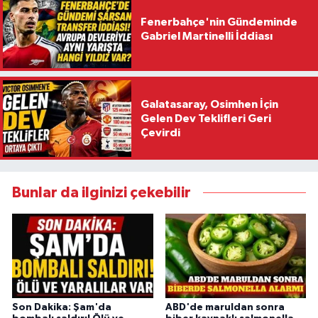
Fenerbahçe'nin Gündeminde
Gabriel Martinelli İddiası
Galatasaray, Osimhen İçin
Gelen Dev Teklifleri Geri
Çevirdi
Bunlar da ilginizi çekebilir
Son Dakika: Şam'da
ABD'de maruldan sonra