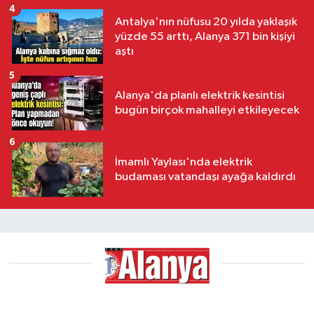
4
Antalya'nın nüfusu 20 yılda yaklaşık
yüzde 55 arttı, Alanya 371 bin kişiyi
aştı
5
Alanya'da planlı elektrik kesintisi
bugün birçok mahalleyi etkileyecek
6
İmamlı Yaylası'nda elektrik
budaması vatandaşı ayağa kaldırdı