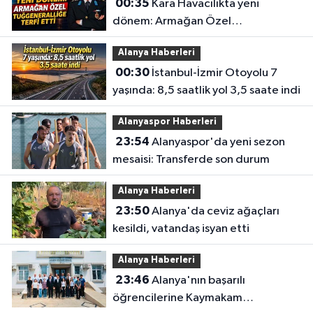
00:35
Kara Havacılıkta yeni
dönem: Armağan Özel
Tuğgeneralliğe terfi etti
Alanya Haberleri
00:30
İstanbul-İzmir Otoyolu 7
yaşında: 8,5 saatlik yol 3,5 saate indi
Alanyaspor Haberleri
23:54
Alanyaspor'da yeni sezon
mesaisi: Transferde son durum
Alanya Haberleri
23:50
Alanya'da ceviz ağaçları
kesildi, vatandaş isyan etti
Alanya Haberleri
23:46
Alanya'nın başarılı
öğrencilerine Kaymakam