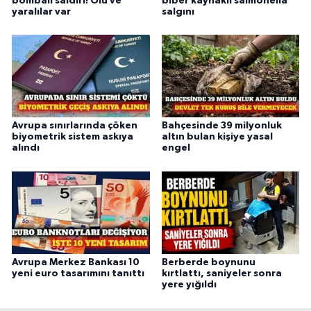
bombalı saldırı! Ölü ve
biber kaynaklı salmonella
yaralılar var
salgını
Avrupa sınırlarında çöken
Bahçesinde 39 milyonluk
biyometrik sistem askıya
altın bulan kişiye yasal
alındı
engel
Avrupa Merkez Bankası 10
Berberde boynunu
yeni euro tasarımını tanıttı
kırtlattı, saniyeler sonra
yere yığıldı