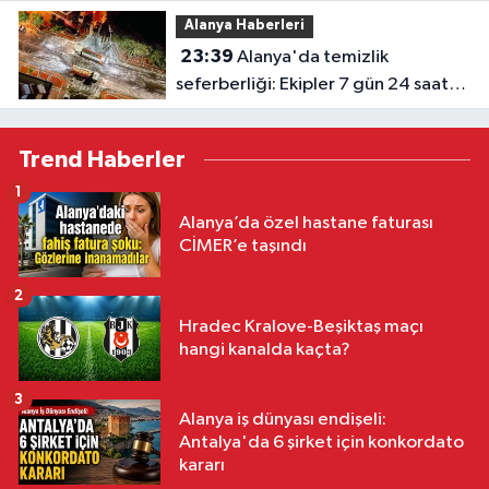
Öztürk'ten tebrik
Alanya Haberleri
23:39
Alanya'da temizlik
seferberliği: Ekipler 7 gün 24 saat
sahada
Trend Haberler
1
Alanya’da özel hastane faturası
CİMER’e taşındı
2
Hradec Kralove-Beşiktaş maçı
hangi kanalda kaçta?
3
Alanya iş dünyası endişeli:
Antalya'da 6 şirket için konkordato
kararı