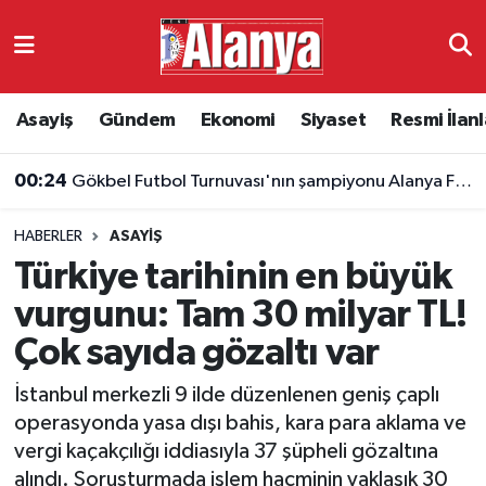
Asayiş
Antalya Nöbetçi Eczaneler
Asayiş
Gündem
Ekonomi
Siyaset
Resmi İlanl
Gündem
Antalya Hava Durumu
00:24
Gökbel Futbol Turnuvası'nın şampiyonu Alanya Fenerbahçeliler Derneği
Ekonomi
Antalya Namaz Vakitleri
HABERLER
ASAYIŞ
Siyaset
Antalya Trafik Yoğunluk Haritası
Türkiye tarihinin en büyük
Resmi İlanlar
Süper Lig Puan Durumu ve Fikstür
vurgunu: Tam 30 milyar TL!
Çok sayıda gözaltı var
Alanyaspor
Tüm Manşetler
İstanbul merkezli 9 ilde düzenlenen geniş çaplı
Turizm
Son Dakika Haberleri
operasyonda yasa dışı bahis, kara para aklama ve
vergi kaçakçılığı iddiasıyla 37 şüpheli gözaltına
E-Gazete
Haber Arşivi
alındı. Soruşturmada işlem hacminin yaklaşık 30