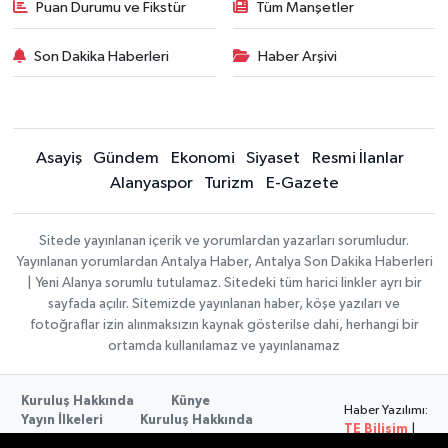
Puan Durumu ve Fikstür
Tüm Manşetler
Son Dakika Haberleri
Haber Arşivi
Asayiş
Gündem
Ekonomi
Siyaset
Resmi İlanlar
Alanyaspor
Turizm
E-Gazete
Sitede yayınlanan içerik ve yorumlardan yazarları sorumludur.
Yayınlanan yorumlardan Antalya Haber, Antalya Son Dakika Haberleri
| Yeni Alanya sorumlu tutulamaz. Sitedeki tüm harici linkler ayrı bir
sayfada açılır. Sitemizde yayınlanan haber, köşe yazıları ve
fotoğraflar izin alınmaksızın kaynak gösterilse dahi, herhangi bir
ortamda kullanılamaz ve yayınlanamaz
Kuruluş Hakkında
Künye
Haber Yazılımı:
Yayın İlkeleri
Kuruluş Hakkında
TE Bilişim
|
Düzeltme Politikası
Veri Politikası