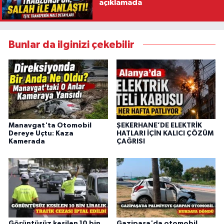
açıklamada
Bunlar da ilginizi çekebilir
Manavgat'ta Otomobil
ŞEKERHANE’DE ELEKTRİK
Dereye Uçtu: Kaza
HATLARI İÇİN KALICI ÇÖZÜM
Kamerada
ÇAĞRISI
Görüntüsüz kesilen 10 bin
Gazipaşa'da otomobil