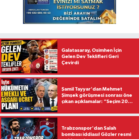
Galatasaray, Osimhen İçin
Gelen Dev Teklifleri Geri
Çevirdi
Şamil Tayyar'dan Mehmet
Şimşek görüşmesi sonrası öne
çıkan açıklamalar: “Seçim 2028
hedefiyle planlanıyor
Trabzonspor'dan Salah
bombası iddiası! Gözler resmi