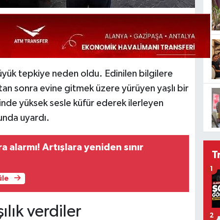
ük tepkiye neden oldu. Edinilen bilgilere
an sonra evine gitmek üzere yürüyen yaşlı bir
nde yüksek sesle küfür ederek ilerleyen
sunda uyardı.
a alarmı! Artışlara yeniden sınır
T
1
üle
ılık verdiler
2