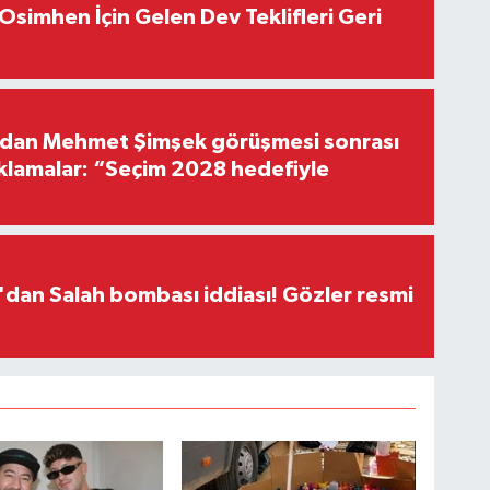
Osimhen İçin Gelen Dev Teklifleri Geri
'dan Mehmet Şimşek görüşmesi sonrası
ıklamalar: “Seçim 2028 hedefiyle
dan Salah bombası iddiası! Gözler resmi