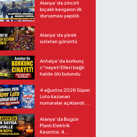
Alanya'da zincirli
bıçaklı kavganın ilk
duruşması yapıldı
Alanya'da yürek
sızlatan görüntü
Antalya'da korkunç
c*nayet! Elleri bağlı
halde ölü bulundu
4 ağustos 2026 Süper
Loto kazanan
numaralar açıklandı:
İşte o numaralar
Alanya'da Bugün
Planlı Elektrik
Kesintisi: 4