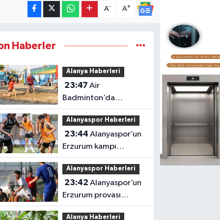
-
+
A
A
on Haberler
Alanya Haberleri
23:47
Air
Badminton’da
şampiyonluk heyecanı
Alanyaspor Haberleri
Alanya’da
23:44
Alanyaspor’un
Erzurum kampı
tamamlandı
Alanyaspor Haberleri
23:42
Alanyaspor’un
Erzurum provası
golsüz tamamlandı
Alanya Haberleri