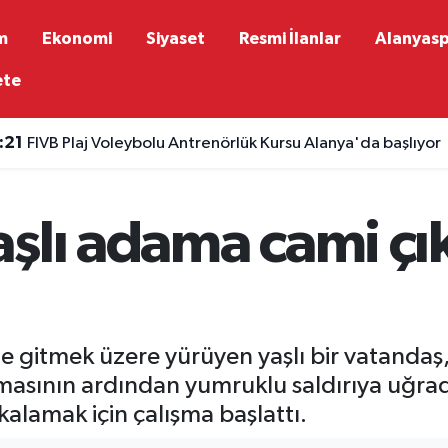
m
Ekonomi
Siyaset
Resmi İlanlar
Alanyas
ete
:21
FIVB Plaj Voleybolu Antrenörlük Kursu Alanya'da başlıyor
şlı adama cami çık
e gitmek üzere yürüyen yaşlı bir vatandaş
yarmasının ardından yumruklu saldırıya uğr
akalamak için çalışma başlattı.