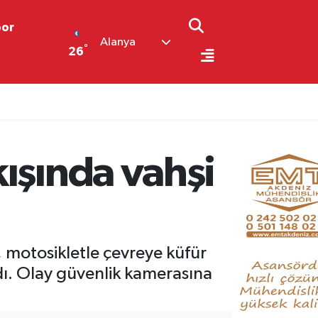
por
Alanya
°
26
ışında vahşi
, motosikletle çevreye küfür
adı. Olay güvenlik kamerasına