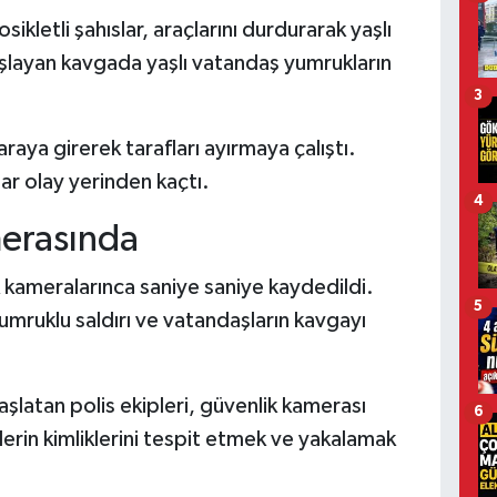
ikletli şahıslar, araçlarını durdurarak yaşlı
şlayan kavgada yaşlı vatandaş yumrukların
3
aya girerek tarafları ayırmaya çalıştı.
ar olay yerinden kaçtı.
4
merasında
k kameralarınca saniye saniye kaydedildi.
5
mruklu saldırı ve vatandaşların kavgayı
başlatan polis ekipleri, güvenlik kamerası
6
lerin kimliklerini tespit etmek ve yakalamak