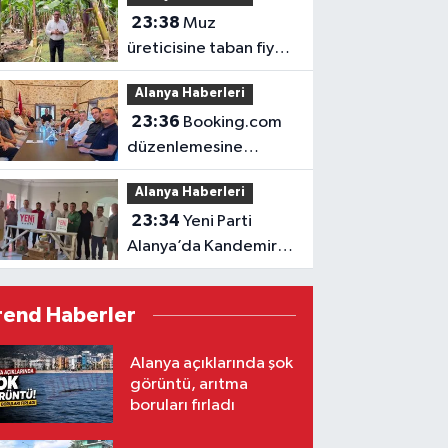
23:38
Muz
üreticisine taban fiyat
müjdesi
Alanya Haberleri
23:36
Booking.com
düzenlemesine
ALTİD’den destek
Alanya Haberleri
23:34
Yeni Parti
Alanya’da Kandemir’le
yola çıktı
rend Haberler
Alanya açıklarında şok
görüntü, arıtma
boruları fırladı