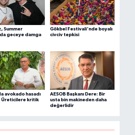
zz, Summer
Gökbel Festivali'nde boyalı
da geceye damga
civciv tepkisi
da avokado hasadı
AESOB Başkanı Dere: Bir
 Üreticilere kritik
usta bin makineden daha
değerlidir