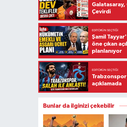
Galatasaray, 
Çevirdi
EDITÖRÜN SEÇTIĞI
Şamil Tayyar
öne çıkan aç
planlanıyor
EDITÖRÜN SEÇTIĞI
Trabzonspor'
açıklamada
Bunlar da ilginizi çekebilir