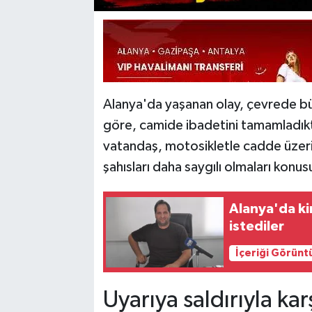
Alanya'da yaşanan olay, çevrede büy
göre, camide ibadetini tamamladıkt
vatandaş, motosikletle cadde üzeri
şahısları daha saygılı olmaları konu
Alanya'da kir
istediler
İçeriği Görünt
Uyarıya saldırıyla karş