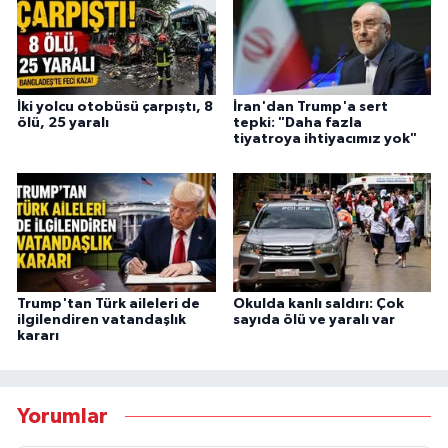
İki yolcu otobüsü çarpıştı, 8
İran'dan Trump'a sert
ölü, 25 yaralı
tepki: "Daha fazla
tiyatroya ihtiyacımız yok"
Trump'tan Türk aileleri de
Okulda kanlı saldırı: Çok
ilgilendiren vatandaşlık
sayıda ölü ve yaralı var
kararı
Yorumlar