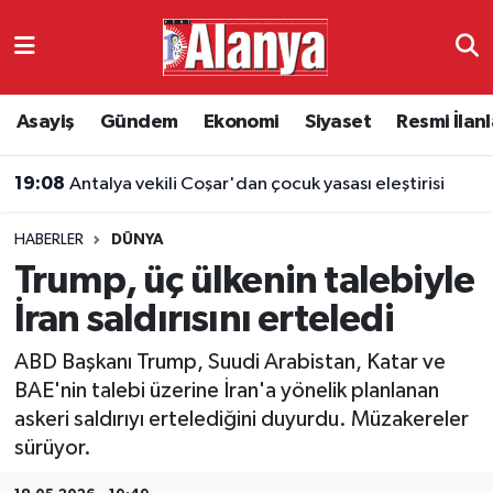
Asayiş
Antalya Nöbetçi Eczaneler
Asayiş
Gündem
Ekonomi
Siyaset
Resmi İlanl
Gündem
Antalya Hava Durumu
19:08
Antalya vekili Coşar'dan çocuk yasası eleştirisi
Ekonomi
Antalya Namaz Vakitleri
HABERLER
DÜNYA
Siyaset
Antalya Trafik Yoğunluk Haritası
Trump, üç ülkenin talebiyle
Resmi İlanlar
Süper Lig Puan Durumu ve Fikstür
İran saldırısını erteledi
ABD Başkanı Trump, Suudi Arabistan, Katar ve
Alanyaspor
Tüm Manşetler
BAE'nin talebi üzerine İran'a yönelik planlanan
askeri saldırıyı ertelediğini duyurdu. Müzakereler
Turizm
Son Dakika Haberleri
sürüyor.
E-Gazete
Haber Arşivi