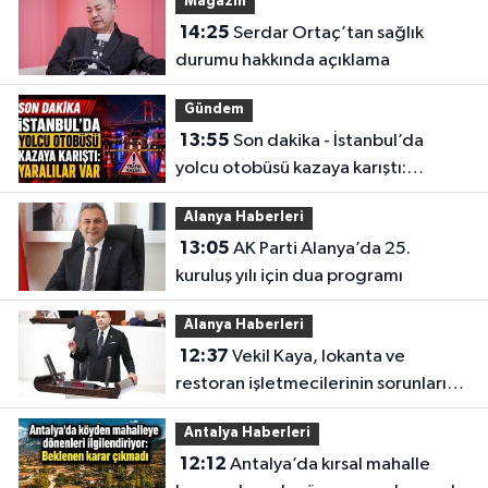
Magazin
14:25
Serdar Ortaç’tan sağlık
durumu hakkında açıklama
Gündem
13:55
Son dakika - İstanbul’da
yolcu otobüsü kazaya karıştı:
Yaralılar var
Alanya Haberleri
13:05
AK Parti Alanya’da 25.
kuruluş yılı için dua programı
Alanya Haberleri
12:37
Vekil Kaya, lokanta ve
restoran işletmecilerinin sorunlarını
TBMM’ye taşıdı
Antalya Haberleri
12:12
Antalya’da kırsal mahalle