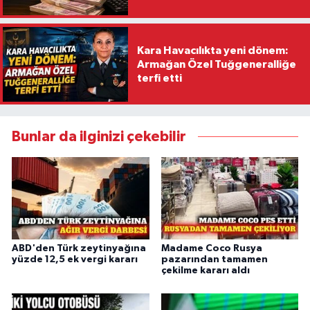
Kara Havacılıkta yeni dönem:
Armağan Özel Tuğgeneralliğe
terfi etti
Bunlar da ilginizi çekebilir
ABD'den Türk zeytinyağına
Madame Coco Rusya
yüzde 12,5 ek vergi kararı
pazarından tamamen
çekilme kararı aldı