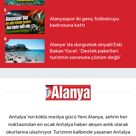
5
Alanyaspor iki genç futbolcuyu
kadrosuna kattı
6
Alanya'da durgunluk sinyali! Eski
Bakan Yücel: 'Destek paketleri
turizmin sorununa çözüm değil'
Antalya'nın köklü medya gücü Yeni Alanya, şehrin her
noktasından en sıcak Antalya haber akışını anlık olarak
okurlarına ulaştırıyor. Turizmin kalbinde yaşanan Antalya