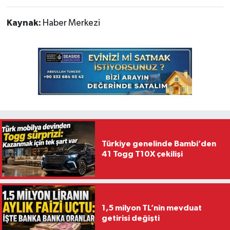
Kaynak:
Haber Merkezi
Türkiye genelinde Bambi’den
41 Togg T10X çekilişi
1,5 milyon TL’nin mevduat
getirisi değişti