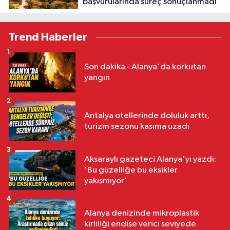
başvurularında süreç sonuçlanmadı
Trend Haberler
1
Son dakika - Alanya'da korkutan
yangın
2
Antalya otellerinde doluluk arttı,
turizm sezonu kasıma uzadı
3
Aksaraylı gazeteci Alanya'yı yazdı:
'Bu güzelliğe bu eksikler
yakışmıyor'
4
Alanya denizinde mikroplastik
kirliliği endişe verici seviyede