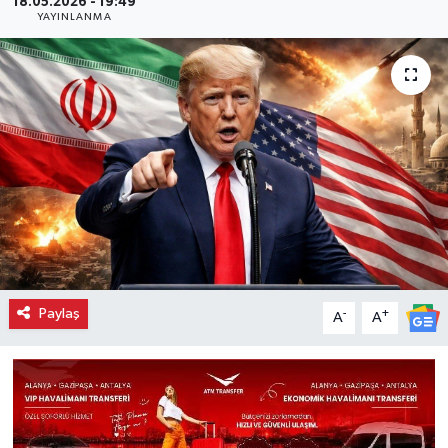
18.05.2026 - 19:49
YAYINLANMA
Paylaş
-
+
A
A