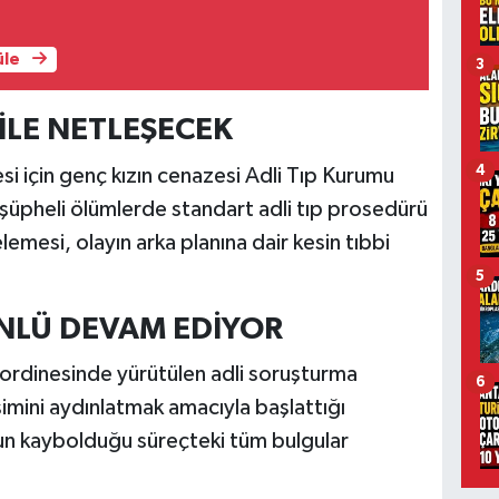
üle
3
İLE NETLEŞECEK
4
si için genç kızın cenazesi Adli Tıp Kurumu
şüpheli ölümlerde standart adli tıp prosedürü
lemesi, olayın arka planına dair kesin tıbbi
5
NLÜ DEVAM EDİYOR
oordinesinde yürütülen adli soruşturma
6
işimini aydınlatmak amacıyla başlattığı
n kaybolduğu süreçteki tüm bulgular