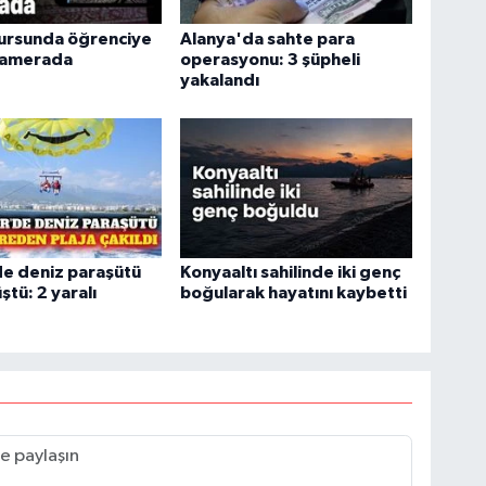
kursunda öğrenciye
Alanya'da sahte para
kamerada
operasyonu: 3 şüpheli
yakalandı
e deniz paraşütü
Konyaaltı sahilinde iki genç
ştü: 2 yaralı
boğularak hayatını kaybetti