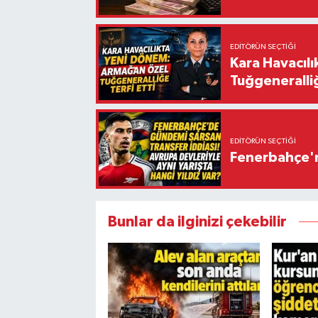
EDITÖRÜN SEÇTIĞI
Kara Havacıl
Tuğgeneralliğ
EDITÖRÜN SEÇTIĞI
Fenerbahçe'n
Bunlar da ilginizi çekebilir