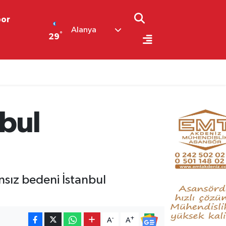
por
Alanya
°
29
nbul
nsız bedeni İstanbul
-
+
A
A