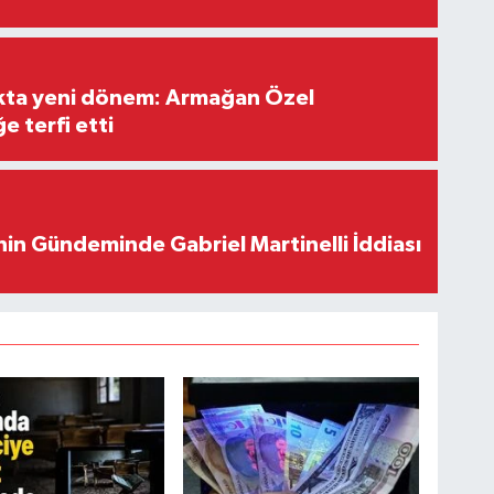
ıkta yeni dönem: Armağan Özel
e terfi etti
in Gündeminde Gabriel Martinelli İddiası