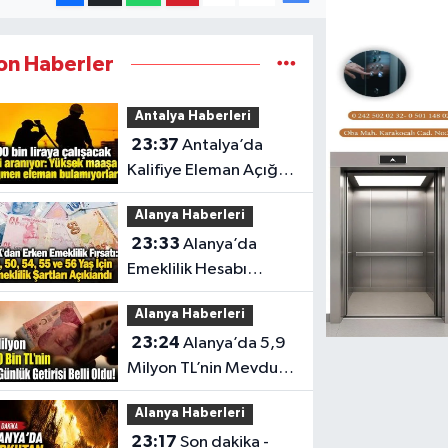
on Haberler
Antalya Haberleri
23:37
Antalya’da
Kalifiye Eleman Açığı
Sektörleri Zorluyor
Alanya Haberleri
23:33
Alanya’da
Emeklilik Hesabı
Yapanlar İçin Kritik Yaş
Alanya Haberleri
Şartları
23:24
Alanya’da 5,9
Milyon TL’nin Mevduat
Getirisi
Alanya Haberleri
23:17
Son dakika -