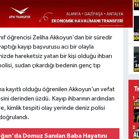
ınıf öğrencisi Zeliha Akkoyun'dan bir süredir
aptığı kayıp başvurusu acı bir olayla
izde hareketsiz yatan bir kişi olduğu ihbarı
olisi, sudan çıkardığı bedenin genç tıp
T
na kayıtlı olduğu öğrenilen Akkoyun'un vefat
lesini derinden üzdü. Kayıp ihbarının ardından
1
, kimlik tespiti olay yerinde deniz polisi
 doğrulandı.
2
ğan'da Domuz Sanılan Baba Hayatını