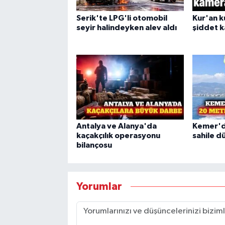
Serik'te LPG'li otomobil
Kur'an 
seyir halindeyken alev aldı
şiddet 
Antalya ve Alanya'da
Kemer'd
kaçakçılık operasyonu
sahile dü
bilançosu
Yorumlar