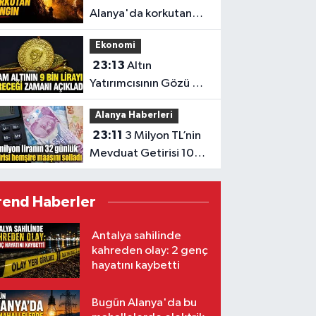
Alanya'da korkutan
yangın
Ekonomi
23:13
Altın
Yatırımcısının Gözü 9
Bin TL’de
Alanya Haberleri
23:11
3 Milyon TL’nin
Mevduat Getirisi 100
Bini Aştı
rend Haberler
Antalya sahilinde
kahreden olay: 2 genç
hayatını kaybetti
Bugün Alanya'da bu