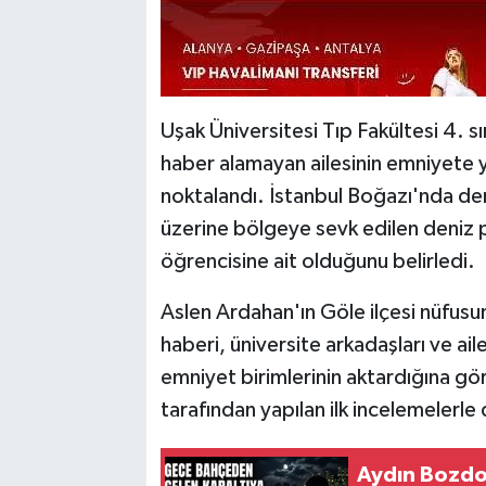
Uşak Üniversitesi Tıp Fakültesi 4. s
haber alamayan ailesinin emniyete y
noktalandı. İstanbul Boğazı'nda den
üzerine bölgeye sevk edilen deniz p
öğrencisine ait olduğunu belirledi.
Aslen Ardahan'ın Göle ilçesi nüfusu
haberi, üniversite arkadaşları ve ai
emniyet birimlerinin aktardığına göre
tarafından yapılan ilk incelemelerle
Aydın Bozdo