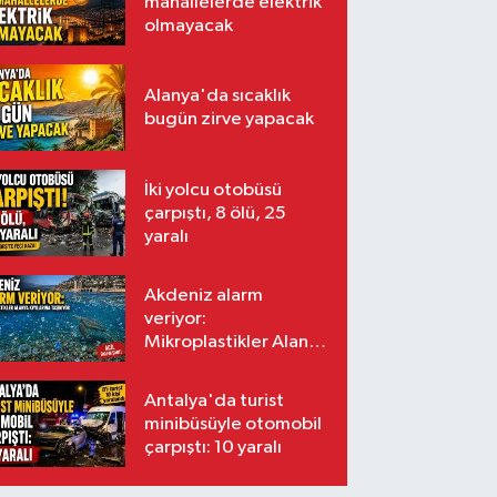
mahallelerde elektrik
olmayacak
Alanya'da sıcaklık
bugün zirve yapacak
İki yolcu otobüsü
çarpıştı, 8 ölü, 25
yaralı
Akdeniz alarm
veriyor:
Mikroplastikler Alanya
kıyılarına taşınıyor
Antalya'da turist
minibüsüyle otomobil
çarpıştı: 10 yaralı