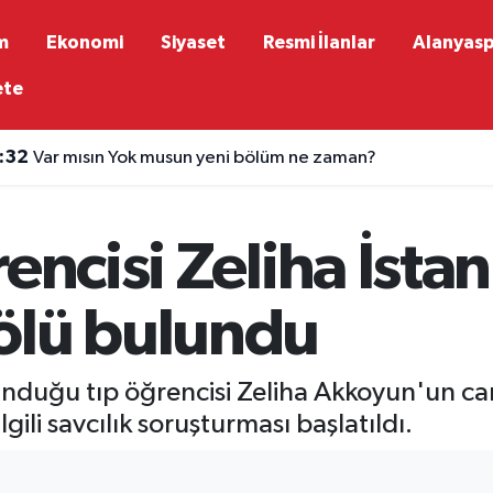
m
Ekonomi
Siyaset
Resmi İlanlar
Alanyas
ete
:32
Var mısın Yok musun yeni bölüm ne zaman?
encisi Zeliha İsta
ölü bulundu
unduğu tıp öğrencisi Zeliha Akkoyun'un ca
ili savcılık soruşturması başlatıldı.