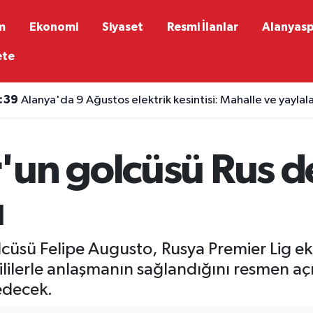
m
Ekonomi
Siyaset
Resmi İlanlar
Alanyas
ete
:39
Alanya'da 9 Ağustos elektrik kesintisi: Mahalle ve yaylalar
'un golcüsü Rus d
u
cüsü Felipe Augusto, Rusya Premier Lig eki
ilerle anlaşmanın sağlandığını resmen açık
edecek.