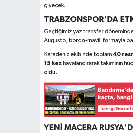
giyecek.
TRABZONSPOR'DA ETKİ
Geçtiğimiz yaz transfer döneminde
Augusto, bordo-mavili formayla başa
Karadeniz ekibinde toplam
40 res
15 kez
havalandırarak takımının hüc
oldu.
Bandırma’da
kaçta, hangi
İçeriği Görünt
YENİ MACERA RUSYA'