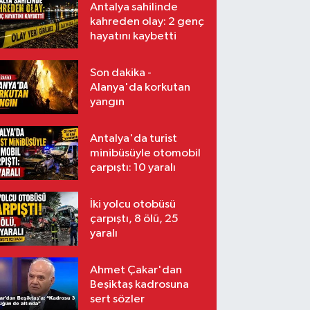
Antalya sahilinde
kahreden olay: 2 genç
hayatını kaybetti
Son dakika -
Alanya'da korkutan
yangın
Antalya'da turist
minibüsüyle otomobil
çarpıştı: 10 yaralı
İki yolcu otobüsü
çarpıştı, 8 ölü, 25
yaralı
Ahmet Çakar'dan
Beşiktaş kadrosuna
sert sözler