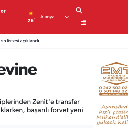
por
Alanya
°
26
ın listesi açıklandı
evine
plerinden Zenit'e transfer
larken, başarılı forvet yeni