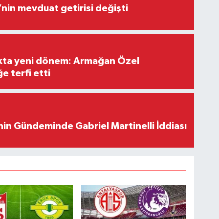
’nin mevduat getirisi değişti
ıkta yeni dönem: Armağan Özel
e terfi etti
in Gündeminde Gabriel Martinelli İddiası