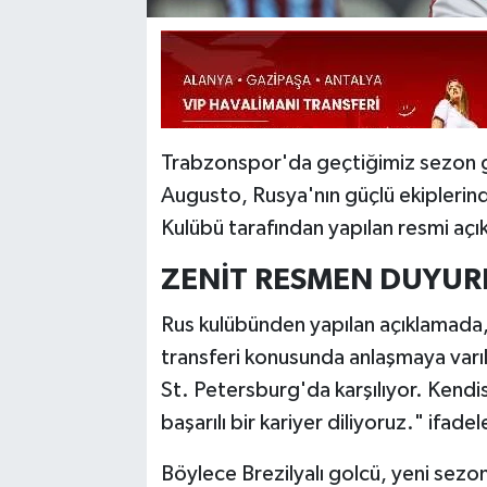
Trabzonspor'da geçtiğimiz sezon g
Augusto, Rusya'nın güçlü ekiplerind
Kulübü tarafından yapılan resmi aç
ZENİT RESMEN DUYU
Rus kulübünden yapılan açıklamada
transferi konusunda anlaşmaya varıld
St. Petersburg'da karşılıyor. Kendi
başarılı bir kariyer diliyoruz." ifadel
Böylece Brezilyalı golcü, yeni sezo