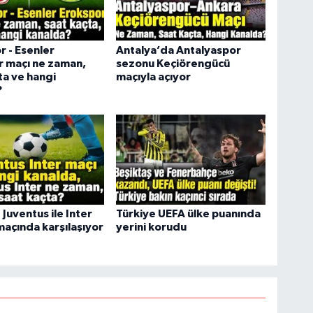
r - Esenler
Antalya’da Antalyaspor
r maçı ne zaman,
sezonu Keçiörengücü
ta ve hangi
maçıyla açıyor
?
 Juventus ile Inter
Türkiye UEFA ülke puanında
 maçında karşılaşıyor
yerini korudu