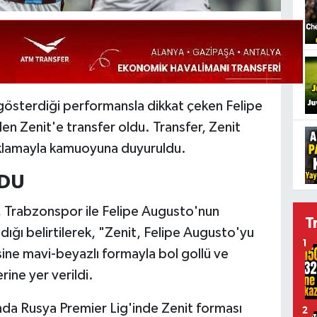
österdiği performansla dikkat çeken Felipe
en Zenit'e transfer oldu. Transfer, Zenit
ıklamayla kamuoyuna duyuruldu.
RDU
, Trabzonspor ile Felipe Augusto'nun
T
ığı belirtilerek, "Zenit, Felipe Augusto'yu
1
sine mavi-beyazlı formayla bol gollü ve
erine yer verildi.
nda Rusya Premier Lig'inde Zenit forması
2