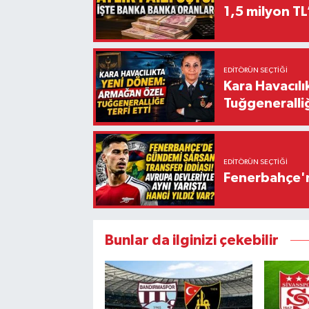
1,5 milyon TL
EDITÖRÜN SEÇTIĞI
Kara Havacıl
Tuğgeneralliğ
EDITÖRÜN SEÇTIĞI
Fenerbahçe'n
Bunlar da ilginizi çekebilir