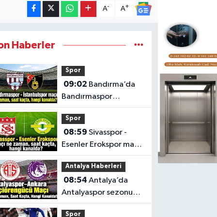
-
+
A
A
on Haberler
Spor
09:02
Bandırma’da
Bandırmaspor
İstanbulspor maçı saat
Spor
kaçta, hangi kanalda?
08:59
Sivasspor -
Esenler Erokspor maçı
ne zaman, saat kaçta
Antalya Haberleri
ve hangi kanalda?
08:54
Antalya’da
Antalyaspor sezonu
Keçiörengücü maçıyla
Spor
açıyor