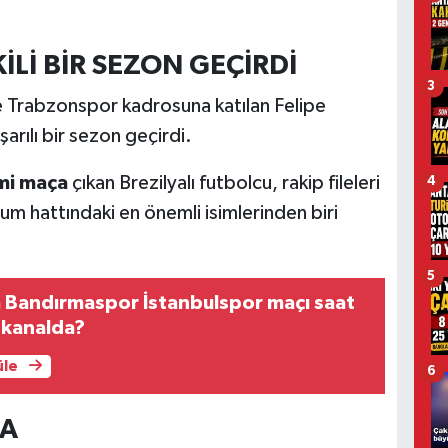
Lİ BİR SEZON GEÇİRDİ
3
 Trabzonspor kadrosuna katılan Felipe
rılı bir sezon geçirdi.
mi maça
çıkan Brezilyalı futbolcu, rakip fileleri
4
um hattındaki en önemli isimlerinden biri
5
 Bandırmaspor İstanbulspor maçı saat
 kanalda?
üle
6
DA