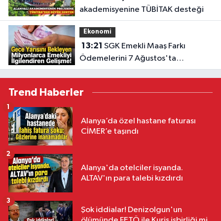
akademisyenine TÜBİTAK desteği
Ekonomi
13:21
SGK Emekli Maaş Farkı
Ödemelerini 7 Ağustos'ta
Başlatıyor
Trend Haberler
1
Alanya’da özel hastane faturası
CİMER’e taşındı
2
Alanya'da otelciler isyanda.
ALTAV'ın para talebi kızdırdı
3
Şok iddialar! Denizolgun'un
ölümünde FETÖ ile Kuriş işbirliği mi