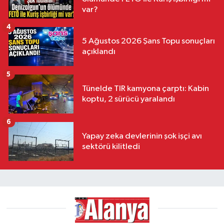
var?
4
5 Ağustos 2026 Şans Topu sonuçları
açıklandı
5
Tünelde TIR kamyona çarptı: Kabin
koptu, 2 sürücü yaralandı
6
Yapay zeka devlerinin şok işçi avı
sektörü kilitledi