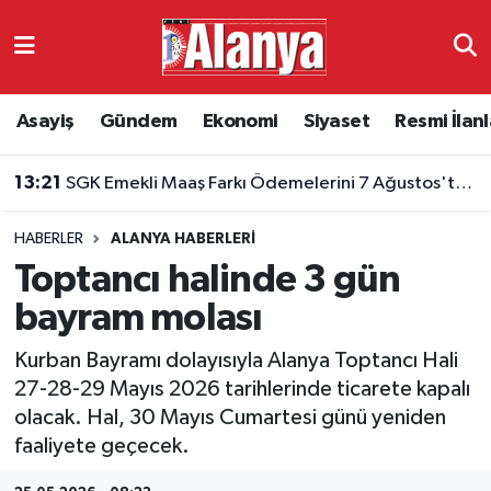
Asayiş
Antalya Nöbetçi Eczaneler
Asayiş
Gündem
Ekonomi
Siyaset
Resmi İlanl
Gündem
Antalya Hava Durumu
13:21
SGK Emekli Maaş Farkı Ödemelerini 7 Ağustos'ta Başlatıyor
Ekonomi
Antalya Namaz Vakitleri
HABERLER
ALANYA HABERLERI
Siyaset
Antalya Trafik Yoğunluk Haritası
Toptancı halinde 3 gün
Resmi İlanlar
Süper Lig Puan Durumu ve Fikstür
bayram molası
Kurban Bayramı dolayısıyla Alanya Toptancı Hali
Alanyaspor
Tüm Manşetler
27-28-29 Mayıs 2026 tarihlerinde ticarete kapalı
olacak. Hal, 30 Mayıs Cumartesi günü yeniden
Turizm
Son Dakika Haberleri
faaliyete geçecek.
E-Gazete
Haber Arşivi