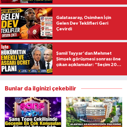
Galatasaray, Osimhen İçin
Gelen Dev Teklifleri Geri
Çevirdi
Şamil Tayyar'dan Mehmet
Şimşek görüşmesi sonrası öne
çıkan açıklamalar: “Seçim 2028
hedefiyle planlanıyor
Bunlar da ilginizi çekebilir