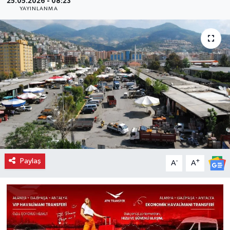
25.05.2026 - 08:23
YAYINLANMA
Paylaş
-
+
A
A