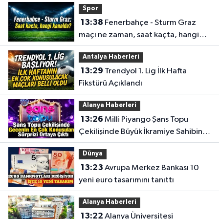
Spor
13:38
Fenerbahçe - Sturm Graz
maçı ne zaman, saat kaçta, hangi
kanalda?
Antalya Haberleri
13:29
Trendyol 1. Lig İlk Hafta
Fikstürü Açıklandı
Alanya Haberleri
13:26
Milli Piyango Şans Topu
Çekilişinde Büyük İkramiye Sahibini
Buldu
Dünya
13:23
Avrupa Merkez Bankası 10
yeni euro tasarımını tanıttı
Alanya Haberleri
13:22
Alanya Üniversitesi