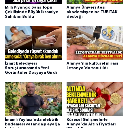
Milli Piyango Şans Topu
Alanya Üniversitesi
Çekilişinde Büyük İkramiye
akademisyenine TÜBİTAK
Sahibini Buldu
desteği
İzmit Belediyesi
Alanya'nın kültürel mirası
Soruşturmasında Yeni
Letonya'da tanıtıldı
Görüntüler Dosyaya Girdi
İmamlı Yaylası'nda elektrik
Küresel Gelişmelerle
budaması vatandaşı ayağa
Alanya'da Altın Fiyatları