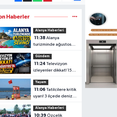
on Haberler
Alanya Haberleri
11:38
Alanya
turizminde ağustos
sevinci
Gündem
11:24
Televizyon
izleyenler dikkat! 15
Ağustos’ta yeni
Yaşam
dönem başlıyor
11:06
Tatilcilere kritik
uyarı! 3 ilçede denize
girmek yasaklandı
Alanya Haberleri
10:39
Özçelik