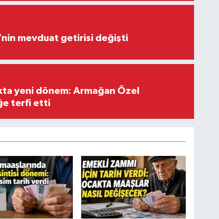
’nin mevduat getirisi değişti
ıkta yeni dönem: Armağan Özel
e terfi etti