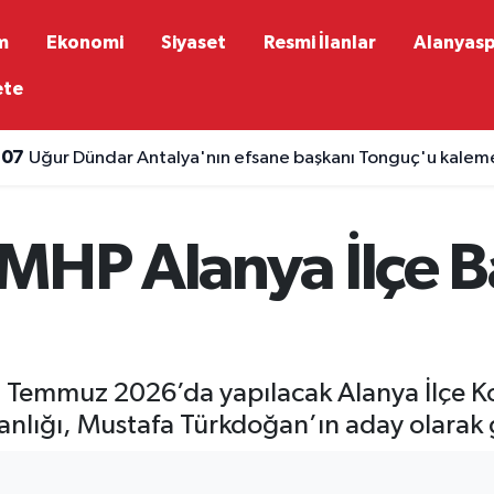
m
Ekonomi
Siyaset
Resmi İlanlar
Alanyas
ete
:07
Uğur Dündar Antalya'nın efsane başkanı Tonguç'u kaleme
:59
Emeklilerin ocak zammı için yeni tahmin
 MHP Alanya İlçe 
n 5 Temmuz 2026’da yapılacak Alanya İlçe K
şkanlığı, Mustafa Türkdoğan’ın aday olarak 