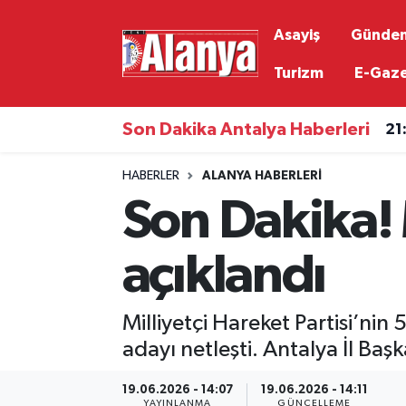
Asayiş
Günde
Asayiş
Antalya Nöbetçi Eczaneler
Turizm
E-Gaz
Gündem
Antalya Hava Durumu
21
Son Dakika Antalya Haberleri
Ekonomi
Antalya Namaz Vakitleri
20
HABERLER
ALANYA HABERLERI
Son Dakika!
Siyaset
Antalya Trafik Yoğunluk Haritası
Resmi İlanlar
Süper Lig Puan Durumu ve Fikstür
açıklandı
Alanyaspor
Tüm Manşetler
Milliyetçi Hareket Partisi’ni
Turizm
Son Dakika Haberleri
adayı netleşti. Antalya İl Ba
19.06.2026 - 14:07
19.06.2026 - 14:11
E-Gazete
Haber Arşivi
YAYINLANMA
GÜNCELLEME