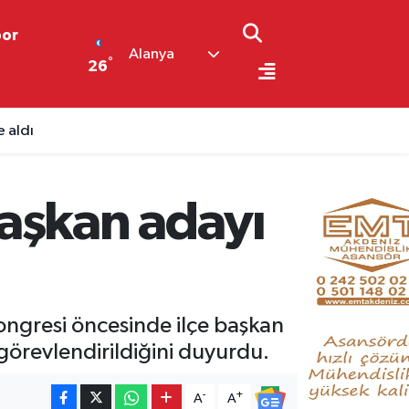
por
Alanya
°
26
 aldı
Başkan adayı
ongresi öncesinde ilçe başkan
görevlendirildiğini duyurdu.
-
+
A
A