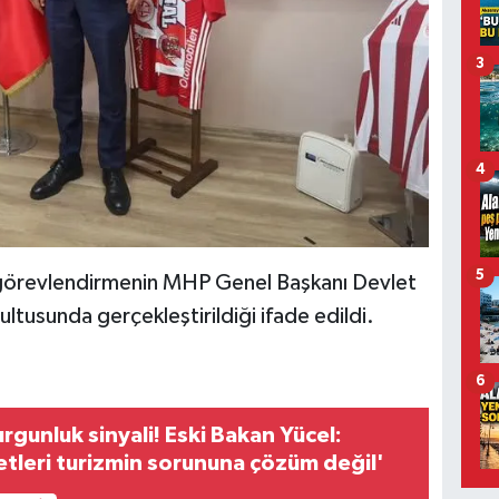
3
4
5
, görevlendirmenin MHP Genel Başkanı Devlet
ultusunda gerçekleştirildiği ifade edildi.
6
rgunluk sinyali! Eski Bakan Yücel:
tleri turizmin sorununa çözüm değil'