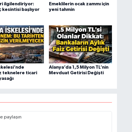
i ilgilendiriyor:
Emeklilerin ocak zammı için
 kesintisi başlıyor
yeni tahmin
skelesi’nde
Alanya’da 1,5 Milyon TL’nin
z teknelere ticari
Mevduat Getirisi Değişti
 yasağı