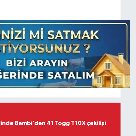
linde Bambi’den 41 Togg T10X çekilişi