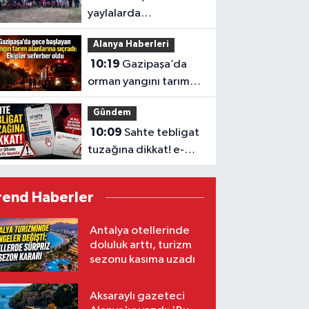
yaylalarda
vatandaşlarla buluştu
Alanya Haberleri
10:19
Gazipaşa’da
orman yangını tarım
alanlarına sıçradı
Gündem
10:09
Sahte tebligat
tuzağına dikkat! e-
Devlet şifreniz bir tıkla
ele geçebilir
rend Haberler
Antalya otellerinde
doluluk arttı, turizm
sezonu kasıma uzadı
Aksaraylı gazeteci