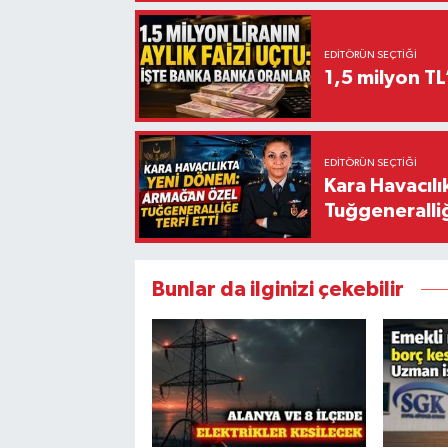
EDITÖRÜN SEÇTIĞI
1,5 milyon TL
EDITÖRÜN SEÇTIĞI
Kara Havacıl
Tuğgeneralliğ
Bunlar da ilginizi çekebilir