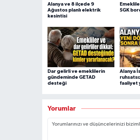
Alanya ve 8 ilçede 9
Emekliler
Ağustos planlı elektrik
SGK borç
kesintisi
Dar gelirli ve emeklilerin
Alanya İ
gündeminde GETAD
ruhsatsı
desteği
faaliyet
Yorumlar