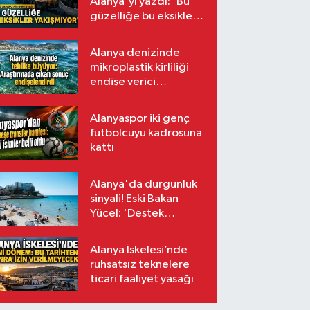
Alanya'yı yazdı: 'Bu
güzelliğe bu eksikler
yakışmıyor'
Alanya denizinde
mikroplastik kirliliği
endişe verici
seviyede
Alanyaspor iki genç
futbolcuyu kadrosuna
kattı
Alanya'da durgunluk
sinyali! Eski Bakan
Yücel: 'Destek
paketleri turizmin
sorununa çözüm
Alanya İskelesi’nde
değil'
ruhsatsız teknelere
ticari faaliyet yasağı