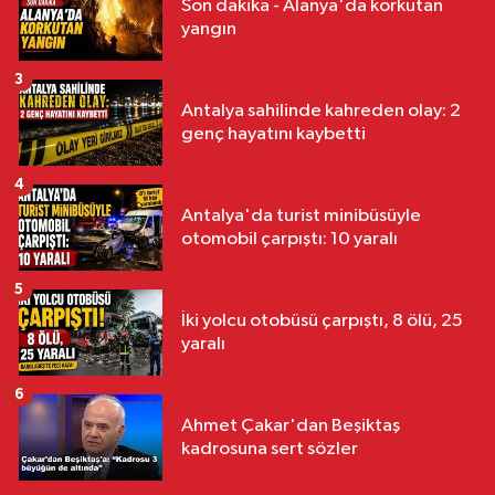
Son dakika - Alanya'da korkutan
yangın
3
Antalya sahilinde kahreden olay: 2
genç hayatını kaybetti
4
Antalya'da turist minibüsüyle
otomobil çarpıştı: 10 yaralı
5
İki yolcu otobüsü çarpıştı, 8 ölü, 25
yaralı
6
Ahmet Çakar'dan Beşiktaş
kadrosuna sert sözler