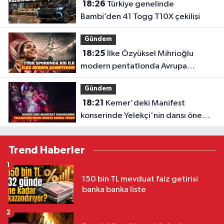
18:26
Türkiye genelinde
Bambi’den 41 Togg T10X çekilişi
Gündem
18:25
İlke Özyüksel Mihrioğlu
modern pentatlonda Avrupa
şampiyonu
Gündem
18:21
Kemer'deki Manifest
konserinde Yelekçi'nin dansı öne
çıktı
Trend Haberler
1
150 bin TL mevduat faiz getirisi
banka banka liste
2