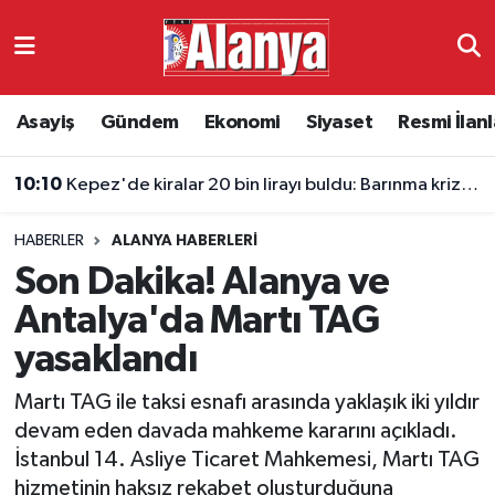
Asayiş
Antalya Nöbetçi Eczaneler
Asayiş
Gündem
Ekonomi
Siyaset
Resmi İlanl
Gündem
Antalya Hava Durumu
10:10
Kepez'de kiralar 20 bin lirayı buldu: Barınma krizi uyarısı
Ekonomi
Antalya Namaz Vakitleri
HABERLER
ALANYA HABERLERI
Siyaset
Antalya Trafik Yoğunluk Haritası
Son Dakika! Alanya ve
Resmi İlanlar
Süper Lig Puan Durumu ve Fikstür
Antalya'da Martı TAG
yasaklandı
Alanyaspor
Tüm Manşetler
Martı TAG ile taksi esnafı arasında yaklaşık iki yıldır
Turizm
Son Dakika Haberleri
devam eden davada mahkeme kararını açıkladı.
İstanbul 14. Asliye Ticaret Mahkemesi, Martı TAG
E-Gazete
Haber Arşivi
hizmetinin haksız rekabet oluşturduğuna