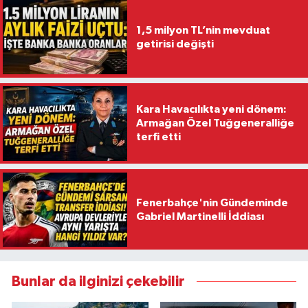
1,5 milyon TL’nin mevduat
getirisi değişti
Kara Havacılıkta yeni dönem:
Armağan Özel Tuğgeneralliğe
terfi etti
Fenerbahçe'nin Gündeminde
Gabriel Martinelli İddiası
Bunlar da ilginizi çekebilir