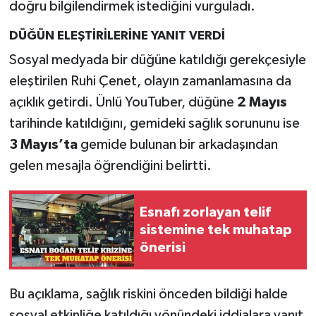
doğru bilgilendirmek istediğini vurguladı.
DÜĞÜN ELEŞTİRİLERİNE YANIT VERDİ
Sosyal medyada bir düğüne katıldığı gerekçesiyle
eleştirilen Ruhi Çenet, olayın zamanlamasına da
açıklık getirdi. Ünlü YouTuber, düğüne
2 Mayıs
tarihinde katıldığını, gemideki sağlık sorununu ise
3 Mayıs’ta
gemide bulunan bir arkadaşından
gelen mesajla öğrendiğini belirtti.
Esnafı zorlayan telif
sistemine tek muhatap
önerisi
Bu açıklama, sağlık riskini önceden bildiği halde
sosyal etkinliğe katıldığı yönündeki iddialara yanıt