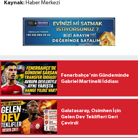
Kaynak:
Haber Merkezi
Fenerbahçe'nin Gündeminde
Gabriel Martinelli İddiası
Galatasaray, Osimhen İçin
Gelen Dev Teklifleri Geri
Çevirdi