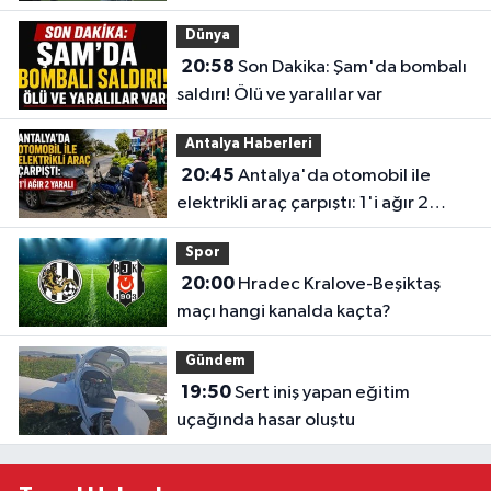
yazmak istiyorum"
Dünya
20:58
Son Dakika: Şam'da bombalı
saldırı! Ölü ve yaralılar var
Antalya Haberleri
20:45
Antalya'da otomobil ile
elektrikli araç çarpıştı: 1'i ağır 2
yaralı
Spor
20:00
Hradec Kralove-Beşiktaş
maçı hangi kanalda kaçta?
Gündem
19:50
Sert iniş yapan eğitim
uçağında hasar oluştu