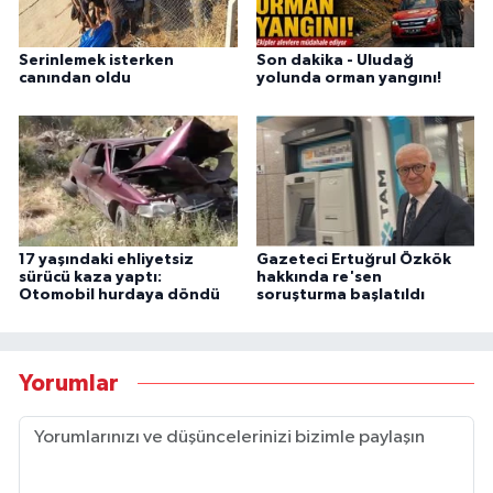
Serinlemek isterken
Son dakika - Uludağ
canından oldu
yolunda orman yangını!
17 yaşındaki ehliyetsiz
Gazeteci Ertuğrul Özkök
sürücü kaza yaptı:
hakkında re'sen
Otomobil hurdaya döndü
soruşturma başlatıldı
Yorumlar