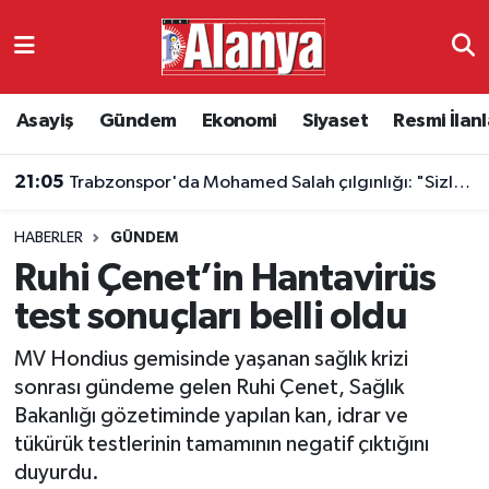
Asayiş
Antalya Nöbetçi Eczaneler
Asayiş
Gündem
Ekonomi
Siyaset
Resmi İlanl
Gündem
Antalya Hava Durumu
21:05
Trabzonspor'da Mohamed Salah çılgınlığı: "Sizlerle tarih yazmak istiyorum"
Ekonomi
Antalya Namaz Vakitleri
HABERLER
GÜNDEM
Siyaset
Antalya Trafik Yoğunluk Haritası
Ruhi Çenet’in Hantavirüs
Resmi İlanlar
Süper Lig Puan Durumu ve Fikstür
test sonuçları belli oldu
MV Hondius gemisinde yaşanan sağlık krizi
Alanyaspor
Tüm Manşetler
sonrası gündeme gelen Ruhi Çenet, Sağlık
Bakanlığı gözetiminde yapılan kan, idrar ve
Turizm
Son Dakika Haberleri
tükürük testlerinin tamamının negatif çıktığını
duyurdu.
E-Gazete
Haber Arşivi