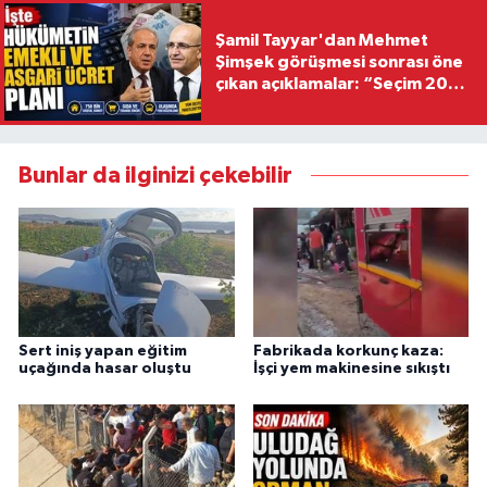
Şamil Tayyar'dan Mehmet
Şimşek görüşmesi sonrası öne
çıkan açıklamalar: “Seçim 2028
hedefiyle planlanıyor
Bunlar da ilginizi çekebilir
Sert iniş yapan eğitim
Fabrikada korkunç kaza:
uçağında hasar oluştu
İşçi yem makinesine sıkıştı