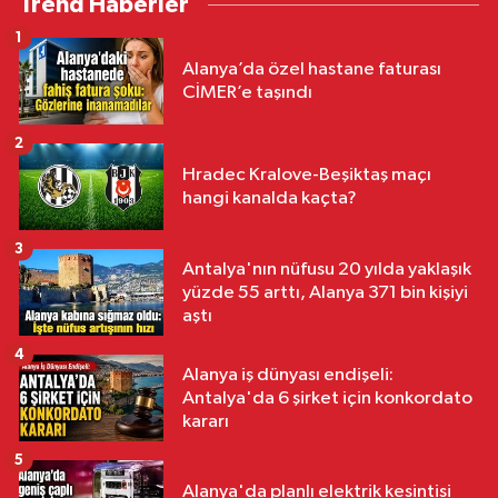
Trend Haberler
1
Alanya’da özel hastane faturası
CİMER’e taşındı
2
Hradec Kralove-Beşiktaş maçı
hangi kanalda kaçta?
3
Antalya'nın nüfusu 20 yılda yaklaşık
yüzde 55 arttı, Alanya 371 bin kişiyi
aştı
4
Alanya iş dünyası endişeli:
Antalya'da 6 şirket için konkordato
kararı
5
Alanya'da planlı elektrik kesintisi