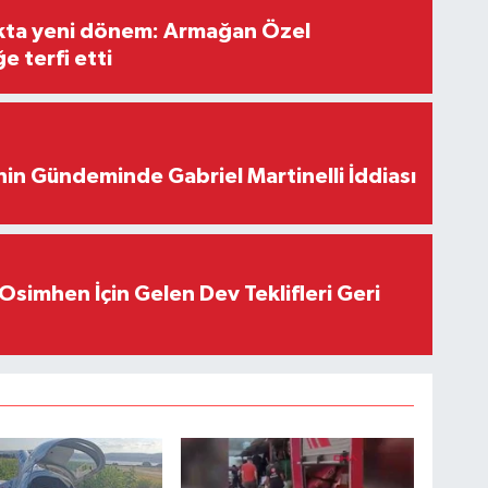
ıkta yeni dönem: Armağan Özel
e terfi etti
in Gündeminde Gabriel Martinelli İddiası
Osimhen İçin Gelen Dev Teklifleri Geri