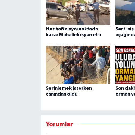
Her hafta aynı noktada
Sert ini
kaza: Mahalleli isyan etti
uçağında
Serinlemek isterken
Son daki
canından oldu
orman ya
Yorumlar