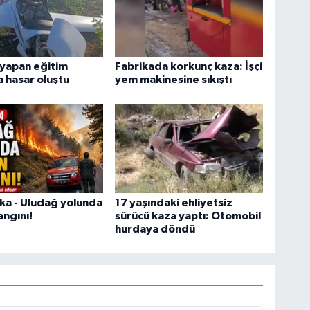
ş yapan eğitim
Fabrikada korkunç kaza: İşçi
 hasar oluştu
yem makinesine sıkıştı
ka - Uludağ yolunda
17 yaşındaki ehliyetsiz
ngını!
sürücü kaza yaptı: Otomobil
hurdaya döndü