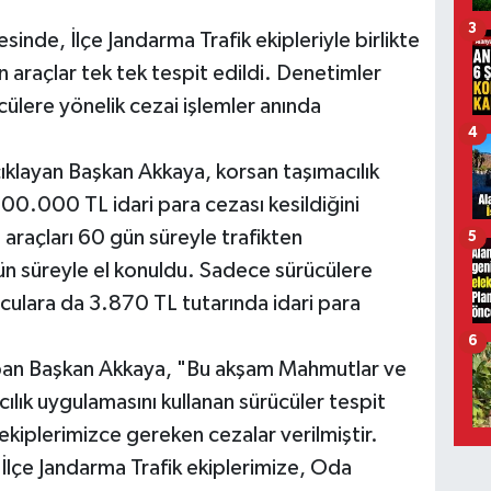
3
sinde, İlçe Jandarma Trafik ekipleriyle birlikte
 araçlar tek tek tespit edildi. Denetimler
ülere yönelik cezai işlemler anında
4
ıklayan Başkan Akkaya, korsan taşımacılık
100.000 TL idari para cezası kesildiğini
n araçları 60 gün süreyle trafikten
5
ün süreyle el konuldu. Sadece sürücülere
lculara da 3.870 TL tutarında idari para
6
pan Başkan Akkaya, "Bu akşam Mahmutlar ve
lık uygulamasını kullanan sürücüler tespit
 ekiplerimizce gereken cezalar verilmiştir.
i İlçe Jandarma Trafik ekiplerimize, Oda