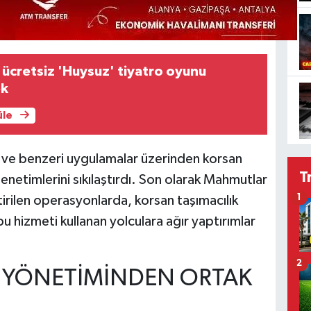
 ücretsiz 'Huysuz' tiyatro oyunu
ek
üle
ve benzeri uygulamalar üzerinden korsan
T
denetimlerini sıkılaştırdı. Son olarak Mahmutlar
1
irilen operasyonlarda, korsan taşımacılık
bu hizmeti kullanan yolculara ağır yaptırımlar
2
 YÖNETİMİNDEN ORTAK