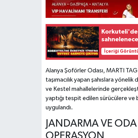
Korkuteli'de
sahnelenec
İçeriği Görünt
Alanya Şoförler Odası, MARTI TAG 
taşımacılık yapan şahıslara yönelik 
ve Kestel mahallelerinde gerçekleşt
yaptığı tespit edilen sürücülere ve 
uygulandı.
JANDARMA VE ODA
OPERASYON