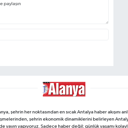
a, şehrin her noktasından en sıcak Antalya haber akışını anlık
şmelerinden, şehrin ekonomik dinamiklerini belirleyen Antalya
ede yayın yapıyoruz. Sadece haber değil; günlük yaşamı kolay