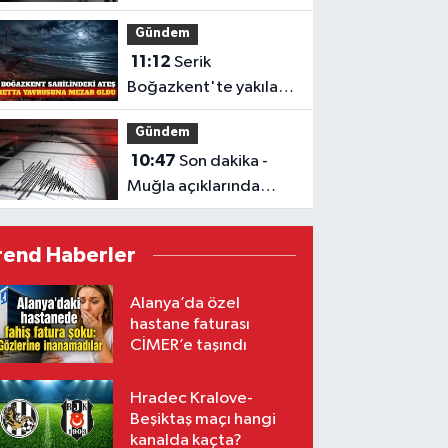
ölü, 25 yaralı
Gündem
11:12
Serik
Boğazkent'te yakılan
ateşte caretta yavrusu
Gündem
öldü
10:47
Son dakika -
Muğla açıklarında
deprem
rend Haberler
Alanya’da özel
hastane faturası
CİMER’e taşındı
Hradec Kralove-
Beşiktaş maçı hangi
kanalda kaçta?