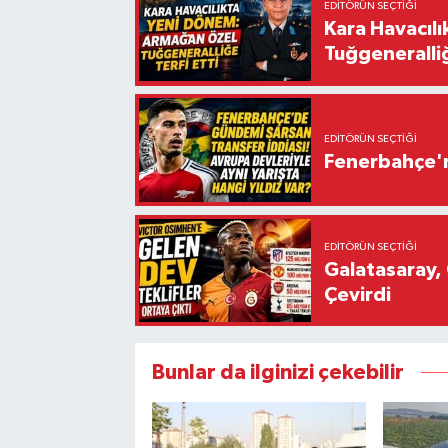
EDITÖRÜN SEÇTIĞI
Kara Havacıl
Tuğgeneralliğ
EDITÖRÜN SEÇTIĞI
Fenerbahçe'n
EDITÖRÜN SEÇTIĞI
Galatasaray, 
Çevirdi
Bunlar da ilginizi çekebilir