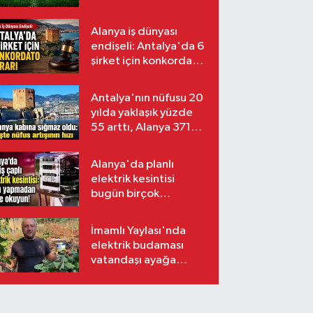
Alanya iş dünyası
endişeli: Antalya'da 6
şirket için konkordato
kararı
Antalya'nın nüfusu 20
yılda yaklaşık yüzde
55 arttı, Alanya 371
bin kişiyi aştı
Alanya'da planlı
elektrik kesintisi
bugün birçok
mahalleyi etkileyecek
İmamlı Yaylası'nda
elektrik budaması
vatandaşı ayağa
kaldırdı