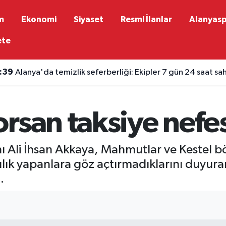
m
Ekonomi
Siyaset
Resmi İlanlar
Alanyas
ete
:39
Alanya'da temizlik seferberliği: Ekipler 7 gün 24 saat s
rsan taksiye nefes
 Ali İhsan Akkaya, Mahmutlar ve Kestel bö
lık yapanlara göz açtırmadıklarını duyura
.