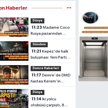
on Haberler
Dünya
11:23
Madame Coco
Rusya pazarından
tamamen çekilme
Gündem
kararı aldı
11:21
Kepez'de halk
buluşması: Yeni Parti
yönetimi katılmadı
Demre Haberleri
11:17
Demre'de DMD
hastası Kerem'in
kampanyası yüzde
Dünya
46'ya ulaştı
11:14
İki yolcu
otobüsü çarpıştı, 8