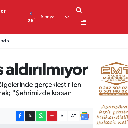
por
Alanya
°
26
ahada
 aldırılmıyor
lgelerinde gerçekleştirilen
rak; "Şehrimizde korsan
-
+
A
A