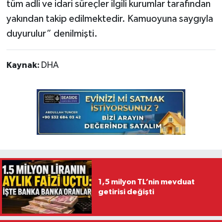
tüm adli ve idari süreçler ilgili kurumlar tarafından
yakından takip edilmektedir. Kamuoyuna saygıyla
duyurulur” denilmişti.
Kaynak:
DHA
1,5 milyon TL’nin mevduat
getirisi değişti