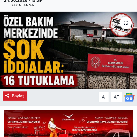
24.06.2026 - 15:39
YAYINLANMA
Paylaş
-
+
A
A