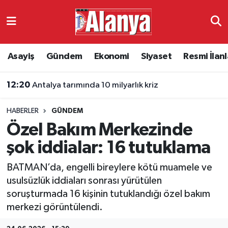
Asayiş
Antalya Nöbetçi Eczaneler
Asayiş
Gündem
Ekonomi
Siyaset
Resmi İlanl
Gündem
Antalya Hava Durumu
12:20
Antalya tarımında 10 milyarlık kriz
Ekonomi
Antalya Namaz Vakitleri
HABERLER
GÜNDEM
Siyaset
Antalya Trafik Yoğunluk Haritası
Özel Bakım Merkezinde
Resmi İlanlar
Süper Lig Puan Durumu ve Fikstür
şok iddialar: 16 tutuklama
BATMAN’da, engelli bireylere kötü muamele ve
Alanyaspor
Tüm Manşetler
usulsüzlük iddiaları sonrası yürütülen
soruşturmada 16 kişinin tutuklandığı özel bakım
Turizm
Son Dakika Haberleri
merkezi görüntülendi.
E-Gazete
Haber Arşivi