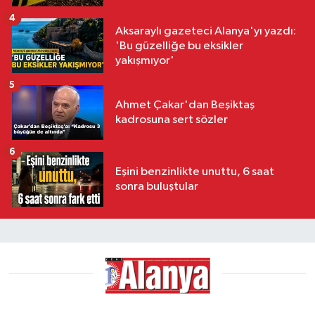
4
Aksaraylı gazeteci Alanya'yı yazdı:
'Bu güzelliğe bu eksikler
yakışmıyor'
5
Ahmet Çakar'dan Beşiktaş
kadrosuna sert sözler
6
Eşini benzinlikte unuttu, 6 saat
sonra buluştular