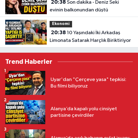
20:38
Son dakika - Deniz Seki
evinin balkonundan düştü
Ekonomi
20:38
10 Yaşındaki İki Arkadaş
Limonata Satarak Harçlık Biriktiriyor
Trend Haberler
1
Uyar'dan "Çerçeve yasa" tepkisi:
Bu filmi biliyoruz
2
Alanya’da kapalı yolu cinsiyet
partisine çevirdiler
3