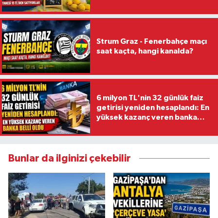
Strum Graz - Fenerbahçe maçı
saat kaçta, hangi kanalda?
6 milyon TL'nin 32 günlük faiz
getirisi yeniden hesaplandı: En
yüksek kazanç veren banka
belli oldu
Bunlar da ilginizi çekebilir