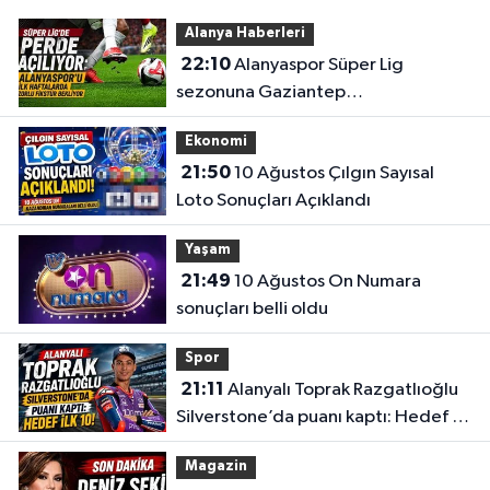
Alanya Haberleri
22:10
Alanyaspor Süper Lig
sezonuna Gaziantep
deplasmanında başlıyor
Ekonomi
21:50
10 Ağustos Çılgın Sayısal
Loto Sonuçları Açıklandı
Yaşam
21:49
10 Ağustos On Numara
sonuçları belli oldu
Spor
21:11
Alanyalı Toprak Razgatlıoğlu
Silverstone’da puanı kaptı: Hedef ilk
10!
Magazin