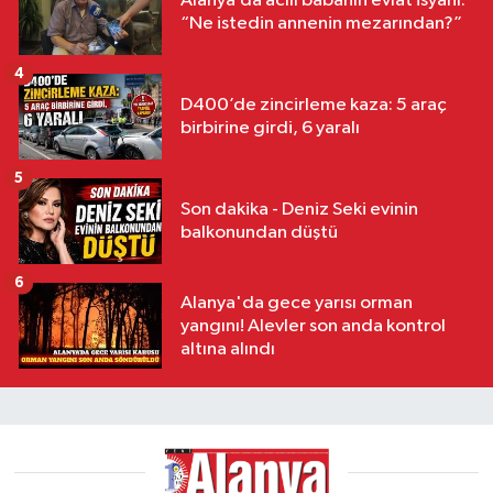
Alanya’da acılı babanın evlat isyanı:
“Ne istedin annenin mezarından?”
4
D400’de zincirleme kaza: 5 araç
birbirine girdi, 6 yaralı
5
Son dakika - Deniz Seki evinin
balkonundan düştü
6
Alanya'da gece yarısı orman
yangını! Alevler son anda kontrol
altına alındı