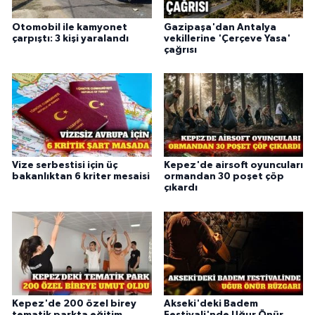
Otomobil ile kamyonet
Gazipaşa'dan Antalya
çarpıştı: 3 kişi yaralandı
vekillerine 'Çerçeve Yasa'
çağrısı
Vize serbestisi için üç
Kepez'de airsoft oyuncuları
bakanlıktan 6 kriter mesaisi
ormandan 30 poşet çöp
çıkardı
Kepez'de 200 özel birey
Akseki'deki Badem