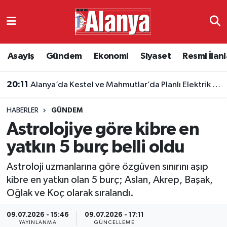
Asayiş
Antalya Nöbetçi Eczaneler
Asayiş
Gündem
Ekonomi
Siyaset
Resmi İlanl
Gündem
Antalya Hava Durumu
20:11
Alanya’da Kestel ve Mahmutlar’da Planlı Elektrik Kesintisi
Ekonomi
Antalya Namaz Vakitleri
HABERLER
GÜNDEM
Siyaset
Antalya Trafik Yoğunluk Haritası
Astrolojiye göre kibre en
Resmi İlanlar
Süper Lig Puan Durumu ve Fikstür
yatkın 5 burç belli oldu
Astroloji uzmanlarına göre özgüven sınırını aşıp
Alanyaspor
Tüm Manşetler
kibre en yatkın olan 5 burç; Aslan, Akrep, Başak,
Oğlak ve Koç olarak sıralandı.
Turizm
Son Dakika Haberleri
09.07.2026 - 15:46
09.07.2026 - 17:11
E-Gazete
Haber Arşivi
YAYINLANMA
GÜNCELLEME