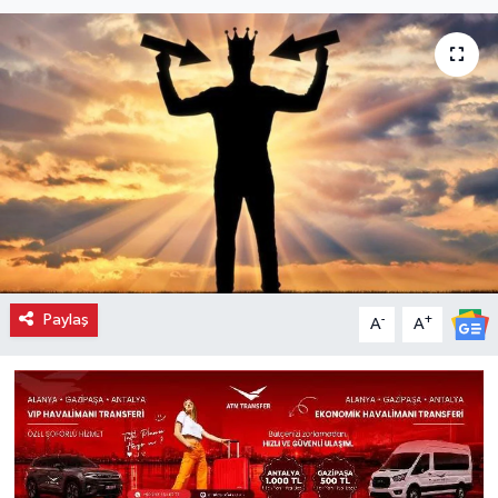
Paylaş
-
+
A
A