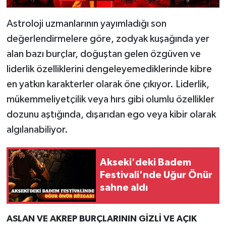
Astroloji uzmanlarının yayımladığı son
değerlendirmelere göre, zodyak kuşağında yer
alan bazı burçlar, doğuştan gelen özgüven ve
liderlik özelliklerini dengeleyemediklerinde kibre
en yatkın karakterler olarak öne çıkıyor. Liderlik,
mükemmeliyetçilik veya hırs gibi olumlu özellikler
dozunu aştığında, dışarıdan ego veya kibir olarak
algılanabiliyor.
Akseki'deki Badem
Festivali'nde Uğur Önür
sahne aldı
ASLAN VE AKREP BURÇLARININ GİZLİ VE AÇIK