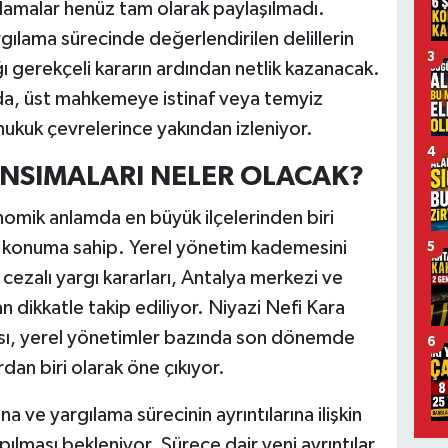
lamalar henüz tam olarak paylaşılmadı.
gılama sürecinde değerlendirilen delillerin
3
 gerekçeli kararın ardından netlik kazanacak.
nda, üst mahkemeye istinaf veya temyiz
ı hukuk çevrelerince yakından izleniyor.
4
NSIMALARI NELER OLACAK?
omik anlamda en büyük ilçelerinden biri
ir konuma sahip. Yerel yönetim kademesini
5
cezalı yargı kararları, Antalya merkezi ve
 dikkatle takip ediliyor. Niyazi Nefi Kara
zası, yerel yönetimler bazında son dönemde
6
rdan biri olarak öne çıkıyor.
a ve yargılama sürecinin ayrıntılarına ilişkin
ılması bekleniyor. Sürece dair yeni ayrıntılar