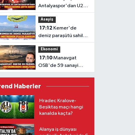
Antalyaspor'dan U20
Milli Takımı'na davet
Asayiş
17:12
Kemer'de
deniz paraşütü sahile
düştü: 2 yaralı
Ekonomi
17:10
Manavgat
OSB'de 59 sanayi
parseli için başvurular
başladı
rend Haberler
Hradec Kralove-
Beşiktaş maçı hangi
kanalda kaçta?
Alanya iş dünyası