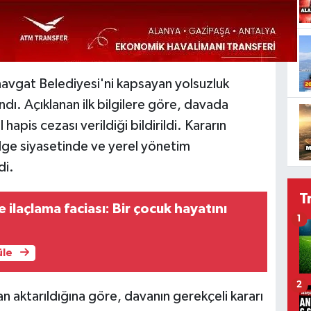
avgat Belediyesi'ni kapsayan yolsuzluk
dı. Açıklanan ilk bilgilere göre, davada
hapis cezası verildiği bildirildi. Kararın
lge siyasetinde ve yerel yönetim
di.
T
ilaçlama faciası: Bir çocuk hayatını
1
üle
2
n aktarıldığına göre, davanın gerekçeli kararı