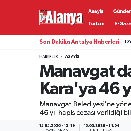
Asayiş
Günde
Asayiş
Antalya Nöbetçi Eczaneler
Turizm
E-Gaz
Gündem
Antalya Hava Durumu
Son Dakika Antalya Haberleri
17
Ekonomi
Antalya Namaz Vakitleri
HABERLER
ASAYIŞ
Manavgat da
Siyaset
Antalya Trafik Yoğunluk Haritası
Resmi İlanlar
Süper Lig Puan Durumu ve Fikstür
Kara'ya 46 y
Alanyaspor
Tüm Manşetler
Manavgat Belediyesi'ne yöneli
Turizm
Son Dakika Haberleri
46 yıl hapis cezası verildiği bil
15.05.2026 - 13:49
15.05.2026 - 14:04
E-Gazete
Haber Arşivi
YAYINLANMA
GÜNCELLEME