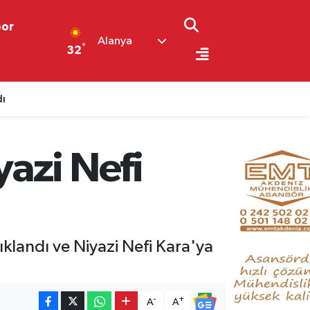
por
Alanya
°
32
dı
azi Nefi
klandı ve Niyazi Nefi Kara'ya
-
+
A
A