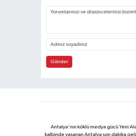
Gönder
Antalya'nın köklü medya gücü Yeni Alany
kalbinde yaşanan Antalya son dakika geli