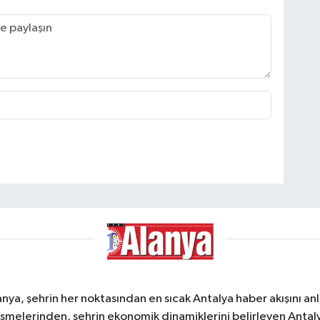
a, şehrin her noktasından en sıcak Antalya haber akışını anlık
şmelerinden, şehrin ekonomik dinamiklerini belirleyen Antalya