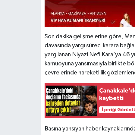
Son dakika gelişmelerine göre, Man
davasında yargı süreci karara bağlan
yargılanan Niyazi Nefi Kara'ya 46 yıl 
kamuoyuna yansımasıyla birlikte bö
çevrelerinde hareketlilik gözlemlen
Çanakkale’de 
kaybetti
İçeriği Görünt
Basına yansıyan haber kaynaklarında