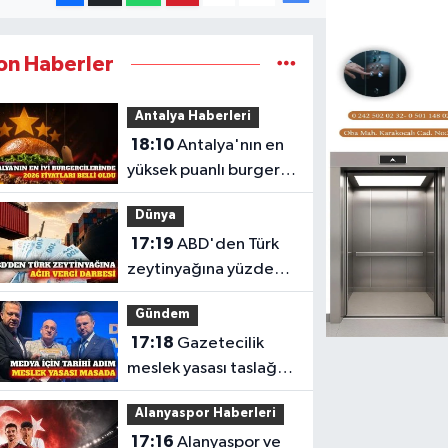
on Haberler
Antalya Haberleri
18:10
Antalya'nın en
yüksek puanlı burger
mekanları ve fiyatları
Dünya
17:19
ABD'den Türk
zeytinyağına yüzde
12,5 ek vergi kararı
Gündem
17:18
Gazetecilik
meslek yasası taslağı
Bakan Gürlek'e
Alanyaspor Haberleri
sunuldu
17:16
Alanyaspor ve