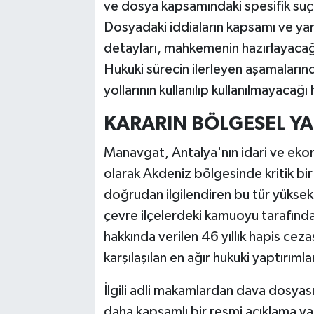
ve dosya kapsamındaki spesifik suç
Dosyadaki iddiaların kapsamı ve yar
detayları, mahkemenin hazırlayacağı
Hukuki sürecin ilerleyen aşamaları
yollarının kullanılıp kullanılmayacağ
KARARIN BÖLGESEL YA
Manavgat, Antalya'nın idari ve ekon
olarak Akdeniz bölgesinde kritik b
doğrudan ilgilendiren bu tür yüksek 
çevre ilçelerdeki kamuoyu tarafından
hakkında verilen 46 yıllık hapis ce
karşılaşılan en ağır hukuki yaptırımla
İlgili adli makamlardan dava dosyasın
daha kapsamlı bir resmi açıklama yap