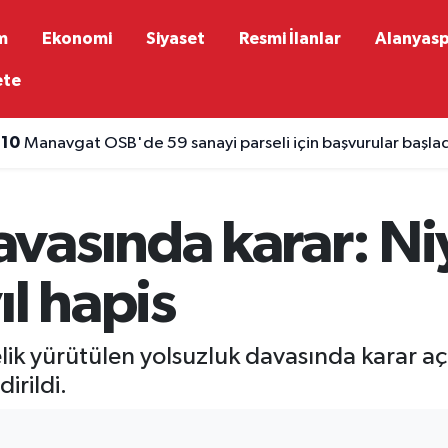
m
Ekonomi
Siyaset
Resmi İlanlar
Alanyas
ete
:10
Manavgat OSB'de 59 sanayi parseli için başvurular başla
vasında karar: Niy
ıl hapis
k yürütülen yolsuzluk davasında karar açı
dirildi.