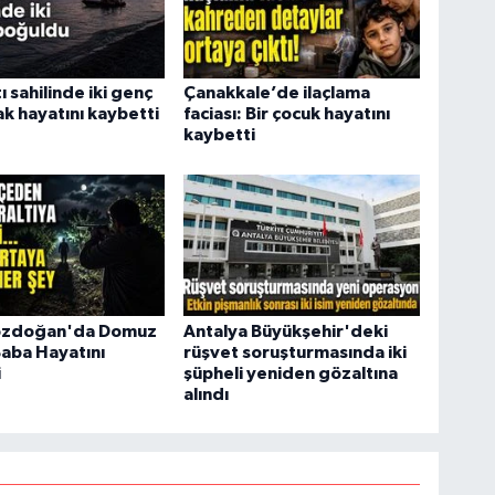
ı sahilinde iki genç
Çanakkale’de ilaçlama
k hayatını kaybetti
faciası: Bir çocuk hayatını
kaybetti
ozdoğan'da Domuz
Antalya Büyükşehir'deki
Baba Hayatını
rüşvet soruşturmasında iki
i
şüpheli yeniden gözaltına
alındı