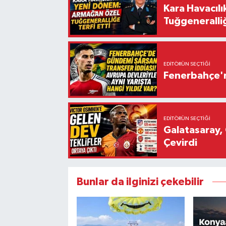
Kara Havacıl
Tuğgeneralliğ
EDITÖRÜN SEÇTIĞI
Fenerbahçe'n
EDITÖRÜN SEÇTIĞI
Galatasaray, 
Çevirdi
Bunlar da ilginizi çekebilir