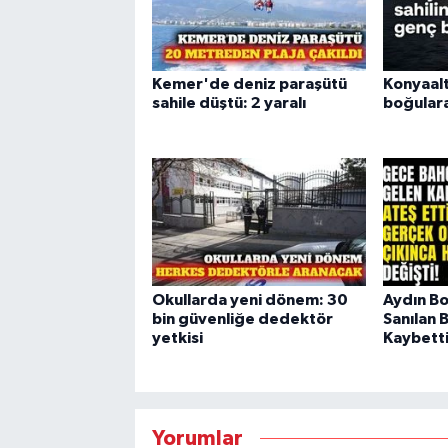
Kemer'de deniz paraşütü
Konyaalt
sahile düştü: 2 yaralı
boğulara
Okullarda yeni dönem: 30
Aydın B
bin güvenliğe dedektör
Sanılan 
yetkisi
Kaybett
Yorumlar