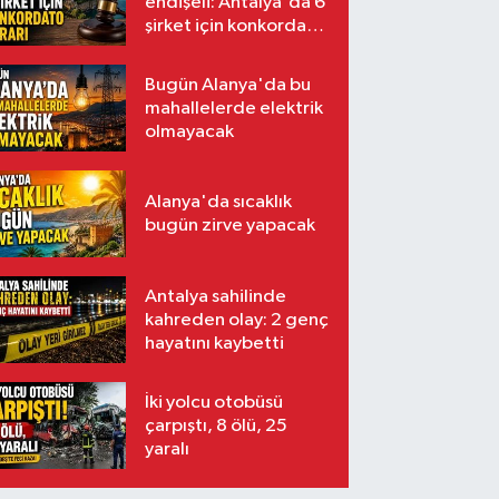
endişeli: Antalya'da 6
şirket için konkordato
kararı
Bugün Alanya'da bu
mahallelerde elektrik
olmayacak
Alanya'da sıcaklık
bugün zirve yapacak
Antalya sahilinde
kahreden olay: 2 genç
hayatını kaybetti
İki yolcu otobüsü
çarpıştı, 8 ölü, 25
yaralı