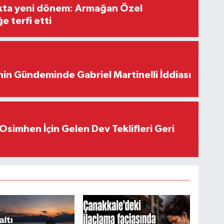
ıkta yeni dönem: Armağan Özel
e terfi etti
in Gündeminde Gabriel Martinelli İddiası
Osimhen İçin Gelen Dev Teklifleri Geri