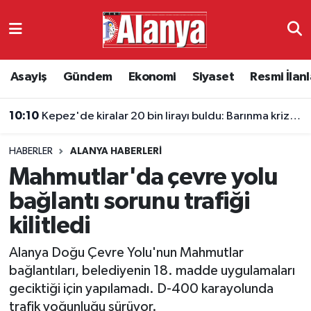
Asayiş
Antalya Nöbetçi Eczaneler
Asayiş
Gündem
Ekonomi
Siyaset
Resmi İlanl
Gündem
Antalya Hava Durumu
10:10
Kepez'de kiralar 20 bin lirayı buldu: Barınma krizi uyarısı
Ekonomi
Antalya Namaz Vakitleri
HABERLER
ALANYA HABERLERI
Siyaset
Antalya Trafik Yoğunluk Haritası
Mahmutlar'da çevre yolu
Resmi İlanlar
Süper Lig Puan Durumu ve Fikstür
bağlantı sorunu trafiği
kilitledi
Alanyaspor
Tüm Manşetler
Alanya Doğu Çevre Yolu'nun Mahmutlar
Turizm
Son Dakika Haberleri
bağlantıları, belediyenin 18. madde uygulamaları
geciktiği için yapılamadı. D-400 karayolunda
E-Gazete
Haber Arşivi
trafik yoğunluğu sürüyor.