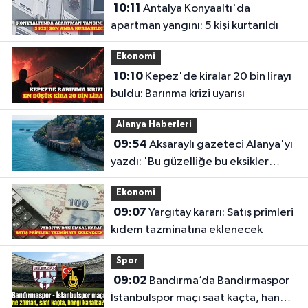
10:11
Antalya Konyaaltı'da
apartman yangını: 5 kişi kurtarıldı
Ekonomi
10:10
Kepez'de kiralar 20 bin lirayı
buldu: Barınma krizi uyarısı
Alanya Haberleri
09:54
Aksaraylı gazeteci Alanya'yı
yazdı: 'Bu güzelliğe bu eksikler
yakışmıyor'
Ekonomi
09:07
Yargıtay kararı: Satış primleri
kıdem tazminatına eklenecek
Spor
09:02
Bandırma’da Bandırmaspor
İstanbulspor maçı saat kaçta, hangi