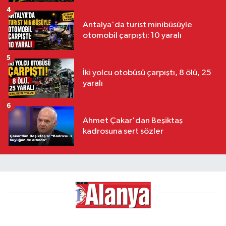
4
Antalya'da turist minibüsüyle
otomobil çarpıştı: 10 yaralı
5
İki yolcu otobüsü çarpıştı, 8 ölü, 25
yaralı
6
Ahmet Çakar'dan Beşiktaş
kadrosuna sert sözler