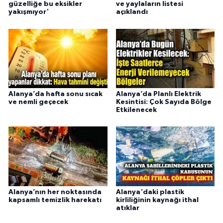
güzelliğe bu eksikler
ve yaylaların listesi
yakışmıyor'
açıklandı
Alanya’da hafta sonu sıcak
Alanya’da Planlı Elektrik
ve nemli geçecek
Kesintisi: Çok Sayıda Bölge
Etkilenecek
Alanya’nın her noktasında
Alanya'daki plastik
kapsamlı temizlik harekatı
kirliliğinin kaynağı ithal
atıklar