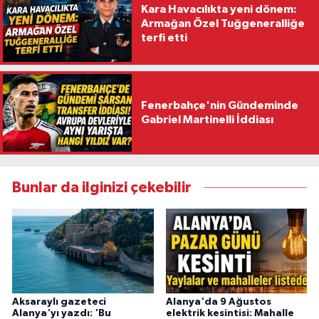
Kara Havacılıkta yeni dönem:
Armağan Özel Tuğgeneralliğe
terfi etti
Fenerbahçe'nin Gündeminde
Gabriel Martinelli İddiası
Bunlar da ilginizi çekebilir
Aksaraylı gazeteci
Alanya'da 9 Ağustos
Alanya'yı yazdı: 'Bu
elektrik kesintisi: Mahalle