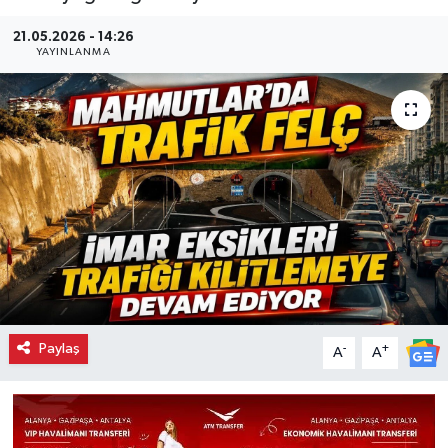
21.05.2026 - 14:26
YAYINLANMA
Paylaş
-
+
A
A