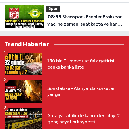
kanalda?
Spor
08:59
Sivasspor - Esenler Erokspor
maçı ne zaman, saat kaçta ve hangi
kanalda?
Trend Haberler
1
150 bin TL mevduat faiz getirisi
banka banka liste
2
Son dakika - Alanya'da korkutan
yangın
3
Antalya sahilinde kahreden olay: 2
genç hayatını kaybetti