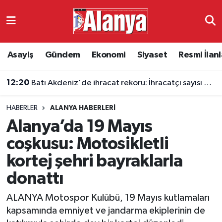
Asayiş
Antalya Nöbetçi Eczaneler
Asayiş
Gündem
Ekonomi
Siyaset
Resmi İlanl
Gündem
Antalya Hava Durumu
12:20
Batı Akdeniz'de ihracat rekoru: İhracatçı sayısı düşüyor
Ekonomi
Antalya Namaz Vakitleri
HABERLER
ALANYA HABERLERI
Siyaset
Antalya Trafik Yoğunluk Haritası
Alanya’da 19 Mayıs
Resmi İlanlar
Süper Lig Puan Durumu ve Fikstür
coşkusu: Motosikletli
kortej şehri bayraklarla
Alanyaspor
Tüm Manşetler
donattı
Turizm
Son Dakika Haberleri
ALANYA Motospor Kulübü, 19 Mayıs kutlamaları
kapsamında emniyet ve jandarma ekiplerinin de
E-Gazete
Haber Arşivi