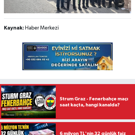
Kaynak:
Haber Merkezi
Strum Graz - Fenerbahçe maçı
saat kaçta, hangi kanalda?
6 milyon TL'nin 32 günlük faiz