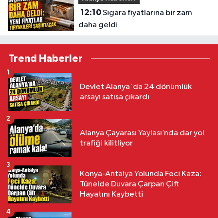
12:10
Sigara fiyatlarına bir zam
daha geldi
Trend Haberler
1
Devlet Alanya'da 24 dönümlük
arsayı satışa çıkardı
2
Alanya Çayarası Yaylası’nda dar yol
trafiği kilitliyor
3
Konya-Antalya Yolunda Feci Kaza:
Tünelde Duvara Çarpan Çift
Hayatını Kaybetti
4