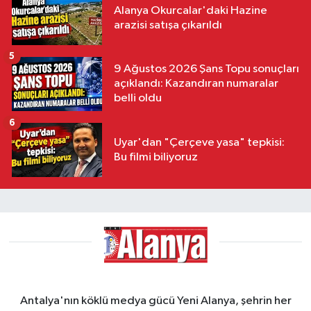
Alanya Okurcalar'daki Hazine
arazisi satışa çıkarıldı
5
9 Ağustos 2026 Şans Topu sonuçları
açıklandı: Kazandıran numaralar
belli oldu
6
Uyar'dan "Çerçeve yasa" tepkisi:
Bu filmi biliyoruz
Antalya'nın köklü medya gücü Yeni Alanya, şehrin her