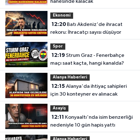
hanesinde kalacak
Ekonomi
12:20
Batı Akdeniz'de ihracat
rekoru: İhracatçı sayısı düşüyor
Spor
12:19
Strum Graz - Fenerbahçe
maçı saat kaçta, hangi kanalda?
Alanya Haberleri
12:15
Alanya'da ihtiyaç sahipleri
için 30 konteyner ev alınacak
Asayiş
12:11
Konyaaltı'nda isim benzerliği
nedeniyle 10 gün hapis yattı
Alanya Haberleri