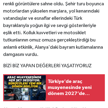
renkli görüntülere sahne oldu. Şehir turu boyunca
motorlardan yükselen marşlara, yol kenarındaki
vatandaşlar ve esnaflar ellerindeki Türk
bayraklarıyla yoğun ilgi ve sevgi gösterileriyle
eşlik etti. Kolluk kuvvetleri ve motosiklet
tutkunlarının omuz omuza gerçekleştirdiği bu
anlamlı etkinlik, Alanya'daki bayram kutlamalarına
damgasını vurdu.
​BİZİ BİZ YAPAN DEĞERLERİ YAŞATIYORUZ
Türkiye’de araç
muayenesinde yeni
dönem 2027’de
başlıyor