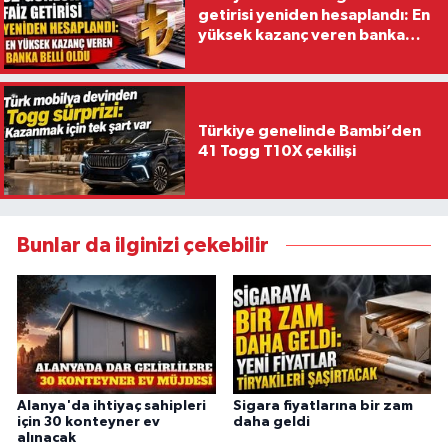
getirisi yeniden hesaplandı: En
yüksek kazanç veren banka
belli oldu
Türkiye genelinde Bambi’den
41 Togg T10X çekilişi
Bunlar da ilginizi çekebilir
Alanya'da ihtiyaç sahipleri
Sigara fiyatlarına bir zam
için 30 konteyner ev
daha geldi
alınacak