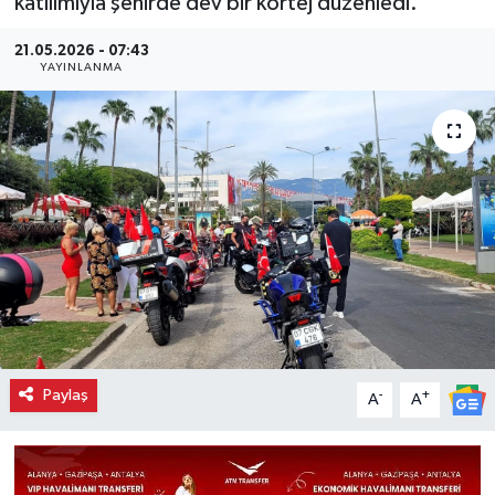
katılımıyla şehirde dev bir kortej düzenledi.
21.05.2026 - 07:43
YAYINLANMA
Paylaş
-
+
A
A