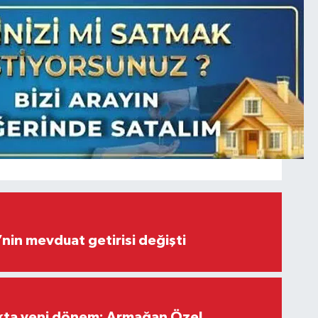
’nin mevduat getirisi değişti
ıkta yeni dönem: Armağan Özel