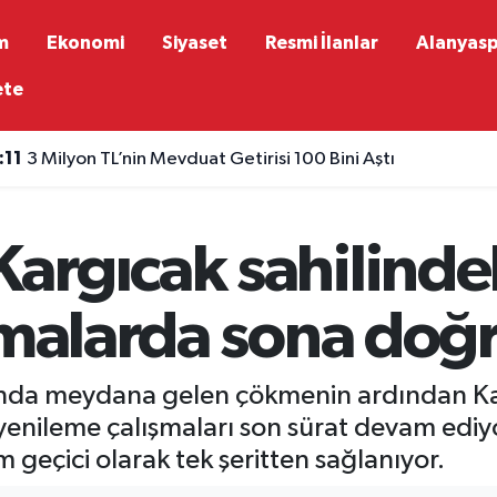
m
Ekonomi
Siyaset
Resmi İlanlar
Alanyas
ete
:11
3 Milyon TL’nin Mevduat Getirisi 100 Bini Aştı
:08
Türkiye UEFA ülke puanında yerini korudu
argıcak sahilind
şmalarda sona doğ
da meydana gelen çökmenin ardından Kar
ı yenileme çalışmaları son sürat devam ediyo
m geçici olarak tek şeritten sağlanıyor.