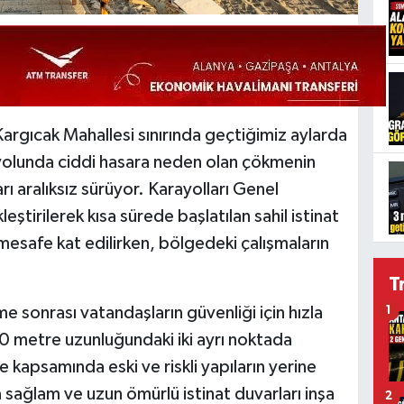
Kargıcak Mahallesi sınırında geçtiğimiz aylarda
 yolunda ciddi hasara neden olan çökmenin
ı aralıksız sürüyor. Karayolları Genel
ştirilerek kısa sürede başlatılan sahil istinat
esafe kat edilirken, bölgedeki çalışmaların
T
 sonrası vatandaşların güvenliği için hızla
1
0 metre uzunluğundaki iki ayrı noktada
e kapsamında eski ve riskli yapıların yerine
a sağlam ve uzun ömürlü istinat duvarları inşa
2