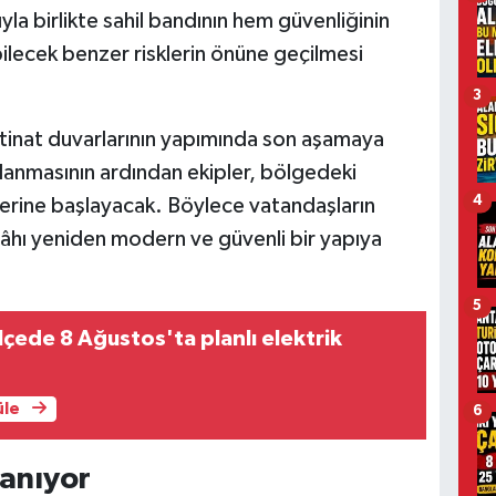
la birlikte sahil bandının hem güvenliğinin
ilecek benzer risklerin önüne geçilmesi
3
 istinat duvarlarının yapımında son aşamaya
lanmasının ardından ekipler, bölgedeki
4
lerine başlayacak. Böylece vatandaşların
gâhı yeniden modern ve güvenli bir yapıya
5
lçede 8 Ağustos'ta planlı elektrik
üle
6
lanıyor