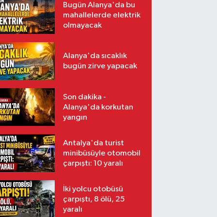
Bugün Alanya'da bu
mahallelerde elektrik
olmayacak
Alanya'da sıcaklık
bugün zirve yapacak
Son dakika -
Alanya'da korkutan
yangın
Antalya'da turist
minibüsüyle otomobil
çarpıştı: 10 yaralı
İki yolcu otobüsü
çarpıştı, 8 ölü, 25
yaralı