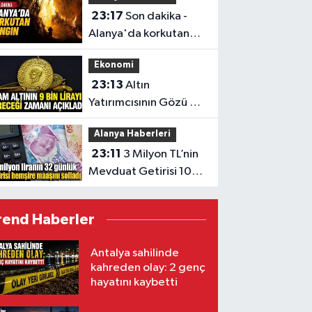
23:17
Son dakika -
Alanya'da korkutan
yangın
Ekonomi
23:13
Altın
Yatırımcısının Gözü 9
Bin TL’de
Alanya Haberleri
23:11
3 Milyon TL’nin
Mevduat Getirisi 100
Bini Aştı
rend Haberler
Antalya sahilinde
kahreden olay: 2 genç
hayatını kaybetti