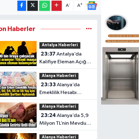
-
+
A
A
on Haberler
Antalya Haberleri
23:37
Antalya’da
Kalifiye Eleman Açığı
Sektörleri Zorluyor
Alanya Haberleri
23:33
Alanya’da
Emeklilik Hesabı
Yapanlar İçin Kritik Yaş
Alanya Haberleri
Şartları
23:24
Alanya’da 5,9
Milyon TL’nin Mevduat
Getirisi
Alanya Haberleri