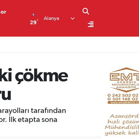
por
Alanya
°
29
eki çökme
ru
ayolları tarafından
r. İlk etapta sona