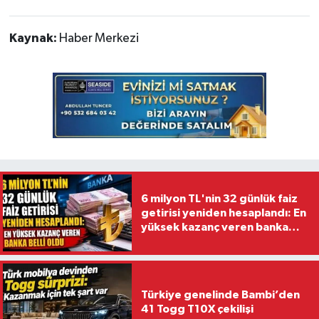
Kaynak:
Haber Merkezi
6 milyon TL'nin 32 günlük faiz
getirisi yeniden hesaplandı: En
yüksek kazanç veren banka
belli oldu
Türkiye genelinde Bambi’den
41 Togg T10X çekilişi