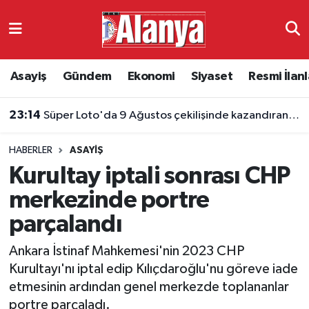
Asayiş
Antalya Nöbetçi Eczaneler
Asayiş
Gündem
Ekonomi
Siyaset
Resmi İlanl
Gündem
Antalya Hava Durumu
23:14
Süper Loto'da 9 Ağustos çekilişinde kazandıran numaralar belli oldu
Ekonomi
Antalya Namaz Vakitleri
HABERLER
ASAYIŞ
Siyaset
Antalya Trafik Yoğunluk Haritası
Kurultay iptali sonrası CHP
Resmi İlanlar
Süper Lig Puan Durumu ve Fikstür
merkezinde portre
parçalandı
Alanyaspor
Tüm Manşetler
Ankara İstinaf Mahkemesi'nin 2023 CHP
Turizm
Son Dakika Haberleri
Kurultayı'nı iptal edip Kılıçdaroğlu'nu göreve iade
etmesinin ardından genel merkezde toplananlar
E-Gazete
Haber Arşivi
portre parçaladı.