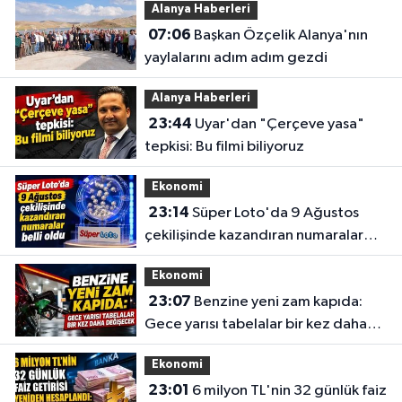
Alanya Haberleri
07:06
Başkan Özçelik Alanya'nın
yaylalarını adım adım gezdi
Alanya Haberleri
23:44
Uyar'dan "Çerçeve yasa"
tepkisi: Bu filmi biliyoruz
Ekonomi
23:14
Süper Loto'da 9 Ağustos
çekilişinde kazandıran numaralar
belli oldu
Ekonomi
23:07
Benzine yeni zam kapıda:
Gece yarısı tabelalar bir kez daha
değişecek
Ekonomi
23:01
6 milyon TL'nin 32 günlük faiz