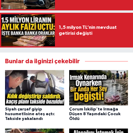
1,5 milyon TL’nin mevduat
getirisi değişti
Bunlar da ilginizi çekebilir
Siyah çarşaf giyip
Çorum İskilip’te Irmağa
husumetlisine ateş açtı:
Düşen 8 Yaşındaki Çocuk
Takside yakalandı
Öldü