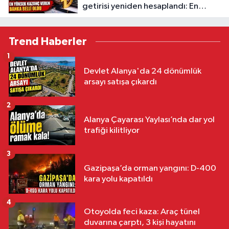
getirisi yeniden hesaplandı: En
yüksek kazanç veren banka belli
oldu
Trend Haberler
1
Devlet Alanya'da 24 dönümlük
arsayı satışa çıkardı
2
Alanya Çayarası Yaylası’nda dar yol
trafiği kilitliyor
3
Gazipaşa’da orman yangını: D-400
kara yolu kapatıldı
4
Otoyolda feci kaza: Araç tünel
duvarına çarptı, 3 kişi hayatını