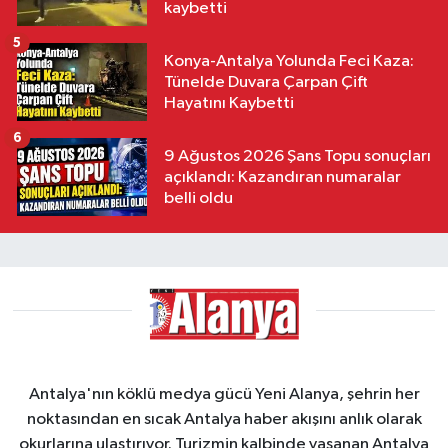
kaybetti
5
Konya-Antalya Yolunda Feci Kaza:
Tünelde Duvara Çarpan Çift
Hayatını Kaybetti
6
9 Ağustos 2026 Şans Topu sonuçları
açıklandı: Kazandıran numaralar
belli oldu
Antalya'nın köklü medya gücü Yeni Alanya, şehrin her
noktasından en sıcak Antalya haber akışını anlık olarak
okurlarına ulaştırıyor. Turizmin kalbinde yaşanan Antalya