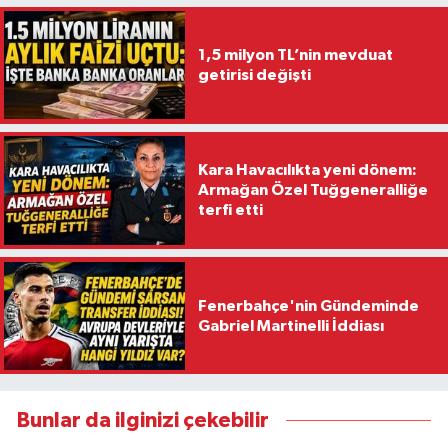
1,5 milyon TL’nin mevduat
getirisi değişti
Kara Havacılıkta yeni dönem:
Armağan Özel Tuğgeneralliğe
terfi etti
Fenerbahçe'nin Gündeminde
Gabriel Martinelli İddiası
Bunlar da ilginizi çekebilir