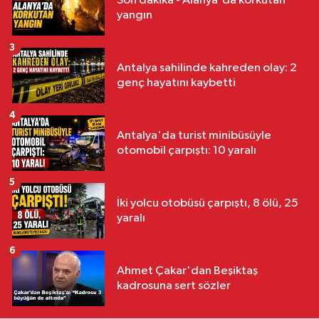
Son dakika - Alanya'da korkutan
yangın
3
Antalya sahilinde kahreden olay: 2
genç hayatını kaybetti
4
Antalya'da turist minibüsüyle
otomobil çarpıştı: 10 yaralı
5
İki yolcu otobüsü çarpıştı, 8 ölü, 25
yaralı
6
Ahmet Çakar'dan Beşiktaş
kadrosuna sert sözler