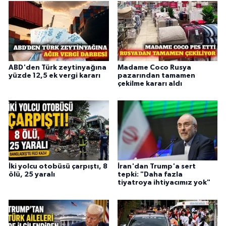
ABD'den Türk zeytinyağına
Madame Coco Rusya
yüzde 12,5 ek vergi kararı
pazarından tamamen
çekilme kararı aldı
İki yolcu otobüsü çarpıştı, 8
İran'dan Trump'a sert
ölü, 25 yaralı
tepki: "Daha fazla
tiyatroya ihtiyacımız yok"