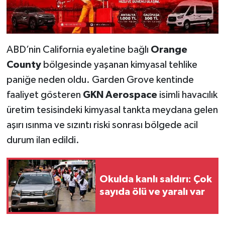
ABD’nin California eyaletine bağlı
Orange
County
bölgesinde yaşanan kimyasal tehlike
paniğe neden oldu. Garden Grove kentinde
faaliyet gösteren
GKN Aerospace
isimli havacılık
üretim tesisindeki kimyasal tankta meydana gelen
aşırı ısınma ve sızıntı riski sonrası bölgede acil
durum ilan edildi.
Okulda kanlı saldırı: Çok
sayıda ölü ve yaralı var