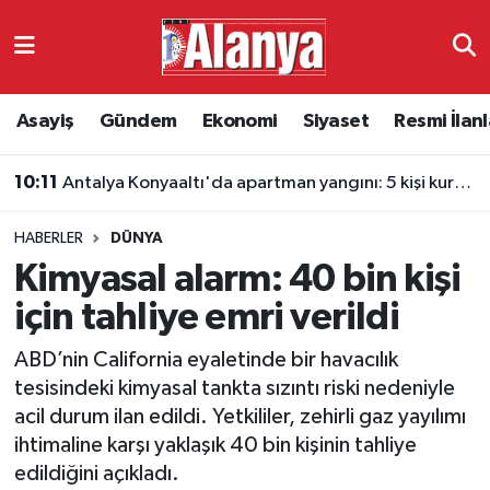
Asayiş
Antalya Nöbetçi Eczaneler
Asayiş
Gündem
Ekonomi
Siyaset
Resmi İlanl
Gündem
Antalya Hava Durumu
10:11
Antalya Konyaaltı'da apartman yangını: 5 kişi kurtarıldı
Ekonomi
Antalya Namaz Vakitleri
HABERLER
DÜNYA
Siyaset
Antalya Trafik Yoğunluk Haritası
Kimyasal alarm: 40 bin kişi
Resmi İlanlar
Süper Lig Puan Durumu ve Fikstür
için tahliye emri verildi
ABD’nin California eyaletinde bir havacılık
Alanyaspor
Tüm Manşetler
tesisindeki kimyasal tankta sızıntı riski nedeniyle
acil durum ilan edildi. Yetkililer, zehirli gaz yayılımı
Turizm
Son Dakika Haberleri
ihtimaline karşı yaklaşık 40 bin kişinin tahliye
edildiğini açıkladı.
E-Gazete
Haber Arşivi