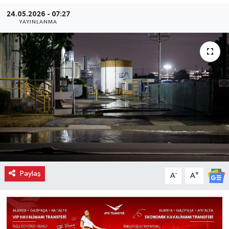
24.05.2026 - 07:27
YAYINLANMA
Paylaş
-
+
A
A