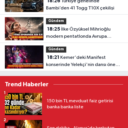
18:26
Türkiye genelinde
Bambi’den 41 Togg T10X çekilişi
Gündem
18:25
İlke Özyüksel Mihrioğlu
modern pentatlonda Avrupa
şampiyonu
Gündem
18:21
Kemer'deki Manifest
konserinde Yelekçi'nin dansı öne
çıktı
Trend Haberler
1
150 bin TL mevduat faiz getirisi
banka banka liste
2