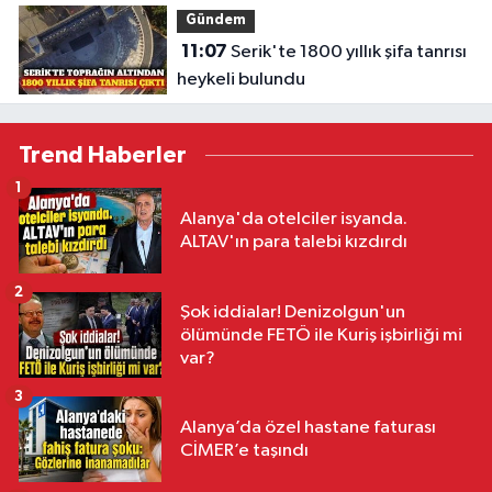
Gündem
11:07
Serik'te 1800 yıllık şifa tanrısı
heykeli bulundu
Trend Haberler
1
Alanya'da otelciler isyanda.
ALTAV'ın para talebi kızdırdı
2
Şok iddialar! Denizolgun'un
ölümünde FETÖ ile Kuriş işbirliği mi
var?
3
Alanya’da özel hastane faturası
CİMER’e taşındı