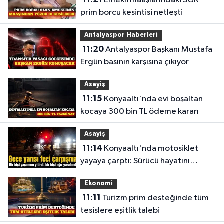
Emekli maaşlarındaki SGK
prim borcu kesintisi netleşti
Antalyaspor Haberleri
11:20
Antalyaspor Başkanı Mustafa
Ergün basının karşısına çıkıyor
Asayiş
11:15
Konyaaltı'nda evi boşaltan
kocaya 300 bin TL ödeme kararı
Asayiş
11:14
Konyaaltı'nda motosiklet
yayaya çarptı: Sürücü hayatını
kaybetti
Ekonomi
11:11
Turizm prim desteğinde tüm
tesislere eşitlik talebi