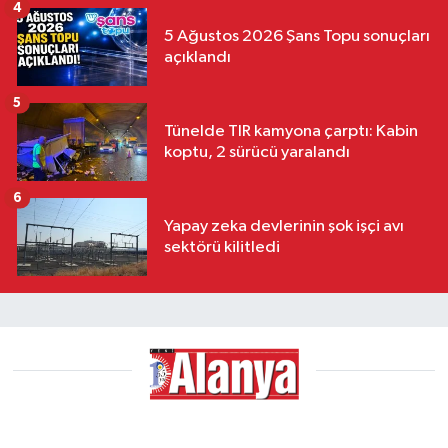
4
5 Ağustos 2026 Şans Topu sonuçları
açıklandı
5
Tünelde TIR kamyona çarptı: Kabin
koptu, 2 sürücü yaralandı
6
Yapay zeka devlerinin şok işçi avı
sektörü kilitledi