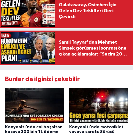
Galatasaray, Osimhen İçin
Gelen Dev Teklifleri Geri
Çevirdi
Şamil Tayyar'dan Mehmet
Şimşek görüşmesi sonrası öne
çıkan açıklamalar: “Seçim 2028
hedefiyle planlanıyor
Bunlar da ilginizi çekebilir
Konyaaltı'nda evi boşaltan
Konyaaltı'nda motosiklet
kocaya 300 bin TL ödeme
yayaya çarptı: Sürücü