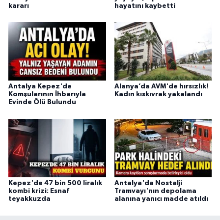
kararı
hayatını kaybetti
Antalya Kepez'de
Alanya’da AVM'de hırsızlık!
Komşularının İhbarıyla
Kadın kıskıvrak yakalandı
Evinde Ölü Bulundu
Kepez'de 47 bin 500 liralık
Antalya'da Nostalji
kombi krizi: Esnaf
Tramvayı'nın depolama
teyakkuzda
alanına yanıcı madde atıldı