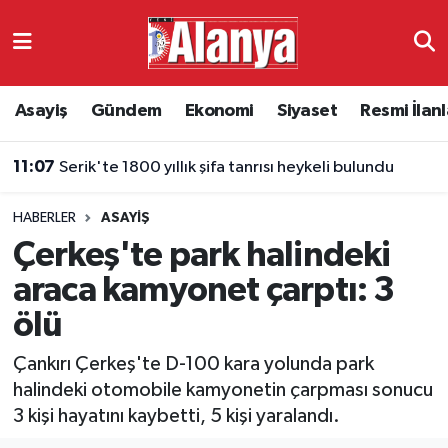
Asayiş
Antalya Nöbetçi Eczaneler
Asayiş
Gündem
Ekonomi
Siyaset
Resmi İlanl
Gündem
Antalya Hava Durumu
11:07
Serik'te 1800 yıllık şifa tanrısı heykeli bulundu
Ekonomi
Antalya Namaz Vakitleri
HABERLER
ASAYIŞ
Siyaset
Antalya Trafik Yoğunluk Haritası
Çerkeş'te park halindeki
Resmi İlanlar
Süper Lig Puan Durumu ve Fikstür
araca kamyonet çarptı: 3
ölü
Alanyaspor
Tüm Manşetler
Çankırı Çerkeş'te D-100 kara yolunda park
Turizm
Son Dakika Haberleri
halindeki otomobile kamyonetin çarpması sonucu
3 kişi hayatını kaybetti, 5 kişi yaralandı.
E-Gazete
Haber Arşivi