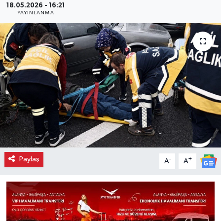
18.05.2026 - 16:21
YAYINLANMA
Paylaş
-
+
A
A