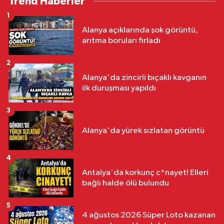
Trend Haberler
1
Alanya açıklarında şok görüntü,
arıtma boruları fırladı
2
Alanya'da zincirli bıçaklı kavganın
ilk duruşması yapıldı
3
Alanya'da yürek sızlatan görüntü
4
Antalya'da korkunç c*nayet! Elleri
bağlı halde ölü bulundu
5
4 ağustos 2026 Süper Loto kazanan