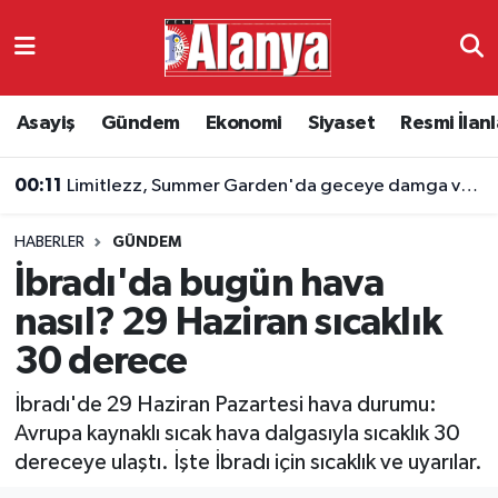
Asayiş
Antalya Nöbetçi Eczaneler
Asayiş
Gündem
Ekonomi
Siyaset
Resmi İlanl
Gündem
Antalya Hava Durumu
00:11
Limitlezz, Summer Garden'da geceye damga vurdu
Ekonomi
Antalya Namaz Vakitleri
HABERLER
GÜNDEM
Siyaset
Antalya Trafik Yoğunluk Haritası
İbradı'da bugün hava
Resmi İlanlar
Süper Lig Puan Durumu ve Fikstür
nasıl? 29 Haziran sıcaklık
30 derece
Alanyaspor
Tüm Manşetler
İbradı'de 29 Haziran Pazartesi hava durumu:
Turizm
Son Dakika Haberleri
Avrupa kaynaklı sıcak hava dalgasıyla sıcaklık 30
dereceye ulaştı. İşte İbradı için sıcaklık ve uyarılar.
E-Gazete
Haber Arşivi