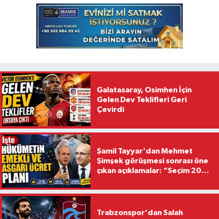
Galatasaray, Osimhen İçin
Gelen Dev Teklifleri Geri
Çevirdi
Şamil Tayyar'dan Mehmet
Şimşek görüşmesi sonrası öne
çıkan açıklamalar: “Seçim 2028
hedefiyle planlanıyor
Trabzonspor'dan Salah