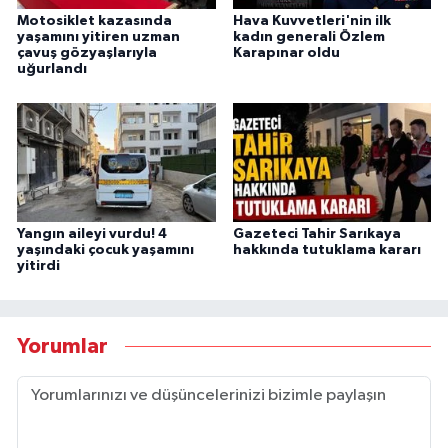
Motosiklet kazasında
Hava Kuvvetleri'nin ilk
yaşamını yitiren uzman
kadın generali Özlem
çavuş gözyaşlarıyla
Karapınar oldu
uğurlandı
Yangın aileyi vurdu! 4
Gazeteci Tahir Sarıkaya
yaşındaki çocuk yaşamını
hakkında tutuklama kararı
yitirdi
Yorumlar