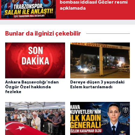
bombası iddiası! Gözler resmi
açıklamada
Bunlar da ilginizi çekebilir
Ankara Başsavcılığı'ndan
Dereye düşen 3 yaşındaki
Özgür Özel hakkında
Eslem kurtarılamadı
fezleke